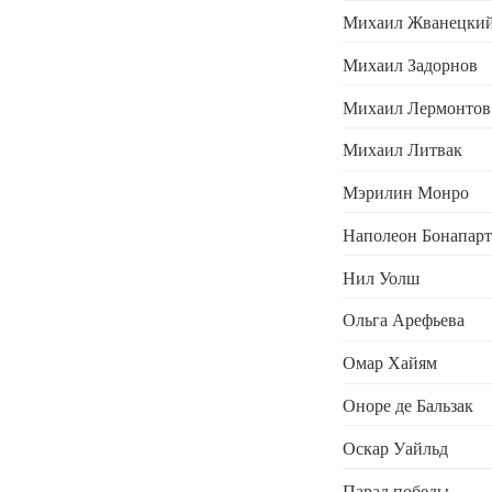
Михаил Жванецки
Михаил Задорнов
Михаил Лермонтов
Михаил Литвак
Мэрилин Монро
Наполеон Бонапарт
Нил Уолш
Ольга Арефьева
Омар Хайям
Оноре де Бальзак
Оскар Уайльд
Парад победы