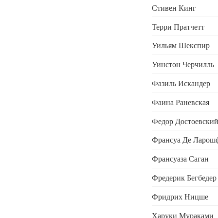
Стивен Кинг
Терри Пратчетт
Уильям Шекспир
Уинстон Черчилль
Фазиль Искандер
Фаина Раневская
Федор Достоевски
Франсуа Де Ларош
Франсуаза Саган
Фредерик Бегбедер
Фридрих Ницше
Харуки Мураками