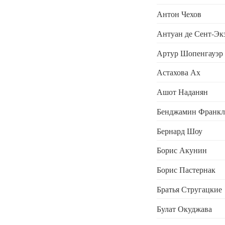
Антон Чехов
Антуан де Сент-Эк
Артур Шопенгауэр
Астахова Ах
Ашот Наданян
Бенджамин Франк
Бернард Шоу
Борис Акунин
Борис Пастернак
Братья Стругацкие
Булат Окуджава