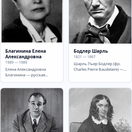
Благинина Елена
Бодлер Шарль
Александровна
1821 — 1867
1989 — 1989
Шарль Пьер Бодлер (фр.
Елена Александровна
Charles Pierre Baudelaire) —
Благинина — русская
великий французский поэт,
советская поэтесса и
критик, эссеист и...
переводчица. Родилась 14
(27) мая...