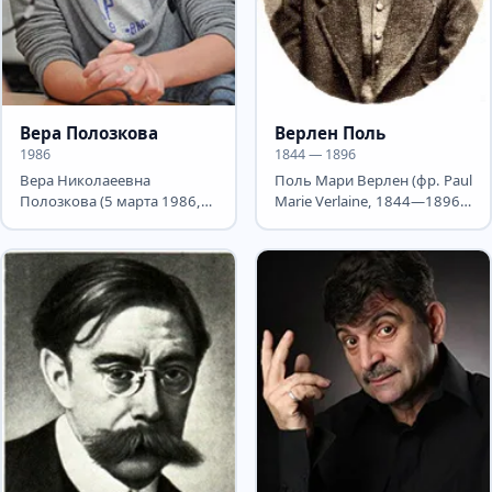
Вера Полозкова
Верлен Поль
1986
1844 — 1896
Вера Николаеевна
Поль Мари Верлен (фр. Paul
Полозкова (5 марта 1986,
Marie Verlaine, 1844—1896)
Москва) — российская
— французский поэт, один
поэтесса, актриса, певица....
из...