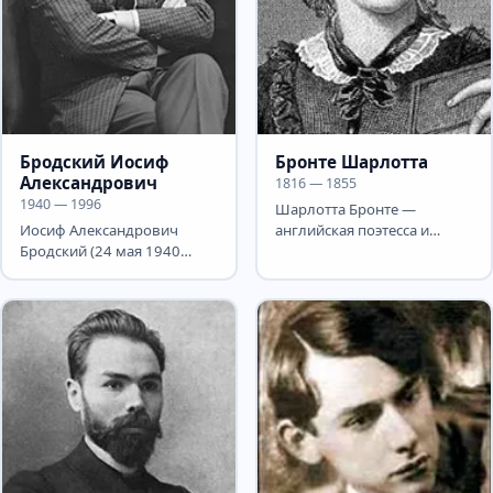
Бродский Иосиф
Бронте Шарлотта
Александрович
1816 — 1855
1940 — 1996
Шарлотта Бронте —
Иосиф Александрович
английская поэтесса и
Бродский (24 мая 1940
романистка. Шарлотта
года, Ленинград, СССР — 28
Бронте родилась 21 апреля
января 1996 года, Нью-
1816 года...
Йорк,...