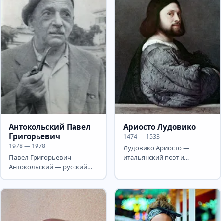
Антокольский Павел
Ариосто Лудовико
Григорьевич
1474 — 1533
1978 — 1978
Лудовико Ариосто —
Павел Григорьевич
итальянский поэт и
Антокольский — русский
драматург эпохи
советский поэт, переводчик
Возрождения. Отец
и драматург. Павел...
Лудовико видел сына...