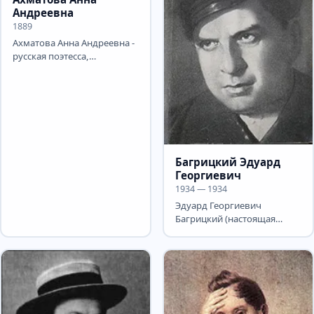
Андреевна
1889
Ахматова Анна Андреевна -
русская поэтесса,
переводчица и
литературовед. Детство
поэтессы В...
Багрицкий Эдуард
Георгиевич
1934 — 1934
Эдуард Георгиевич
Багрицкий (настоящая
фамилия — Дзю́бин,
Дзюбан; 22 октября (3
ноября) 1895,...