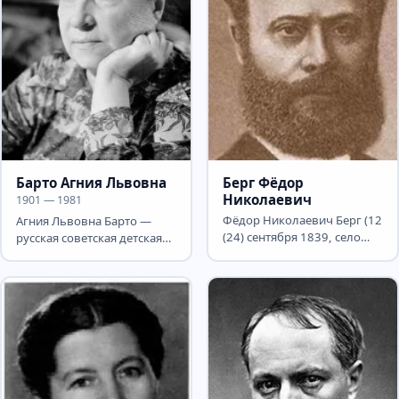
Барто Агния Львовна
Берг Фёдор
Николаевич
1901 — 1981
Фёдор Николаевич Берг (12
Агния Львовна Барто —
(24) сентября 1839, село
русская советская детская
Титово Нижнеломовского
поэтесса, писательница,
уезда Пензенской...
киносценарист,...