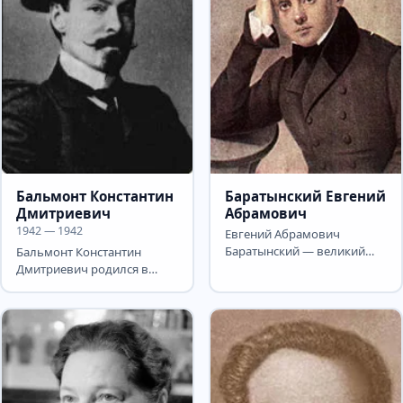
Бальмонт Константин
Баратынский Евгений
Дмитриевич
Абрамович
1942 — 1942
Евгений Абрамович
Баратынский — великий
Бальмонт Константин
русский поэт, переводчик.
Дмитриевич родился в
Одна из самых ярких и в то
дворянской семье в
же...
деревне Гумнищи
Владимирской...