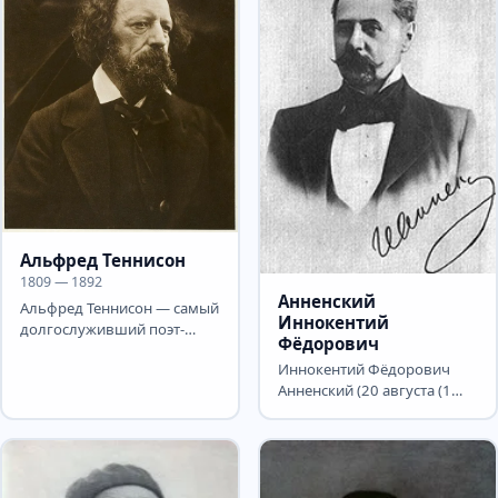
Альфред Теннисон
1809 — 1892
Анненский
Альфред Теннисон — самый
Иннокентий
долгослуживший поэт-
Фёдорович
лауреат в истории
Иннокентий Фёдорович
Британии: он носил это
Анненский (20 августа (1
звание...
сентября) 1855, Омск,
Российская империя — 30...