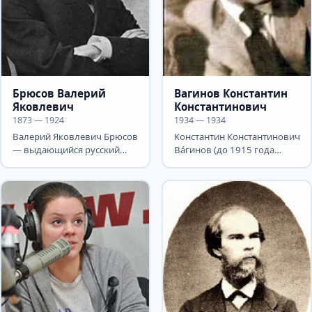
Брюсов Валерий
Вагинов Константин
Яковлевич
Константинович
1873 — 1924
1934 — 1934
Валерий Яковлевич Брюсов
Константин Константинович
— выдающийся русский
Вáгинов (до 1915 года
поэт, прозаик, драматург,
Вагенгейм; 21 сентября (3
переводчик,...
октября) 1899,...