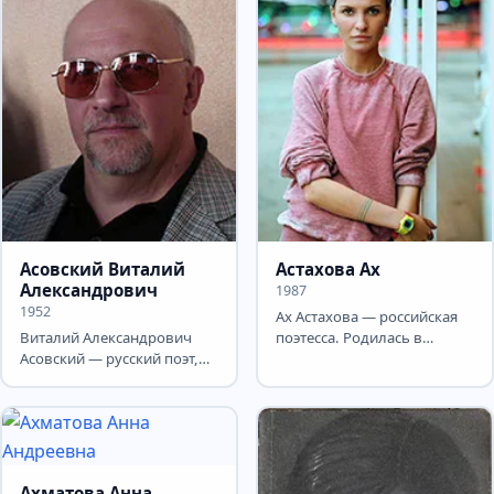
Асовский Виталий
Астахова Ах
Александрович
1987
1952
Ах Астахова — российская
Виталий Александрович
поэтесса. Родилась в
Асовский — русский поэт,
Москве 29 ноября 1987
драматург, переводчик,
года. Окончила
автор нескольких пьес,...
музыкальную...
Ахматова Анна