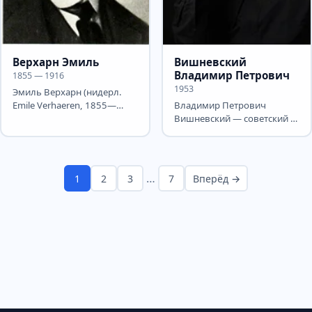
Верхарн Эмиль
Вишневский
Владимир Петрович
1855 — 1916
1953
Эмиль Верхарн (нидерл.
Emile Verhaeren, 1855—
Владимир Петрович
1916) — бельгийский
Вишневский — советский и
франкоязычный поэт и
российский поэт. Его мама
драматург,...
— коренная москвичка...
…
1
2
3
7
Вперёд →