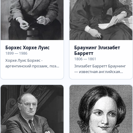
Борхес Хорхе Луис
Браунинг Элизабет
Барретт
1899 — 1986
1806 — 1861
Хорхе Луис Борхес -
аргентинский прозаик, поэт
Элизабет Барретт Браунинг
и публицист. Борхес
— известная английская
известен прежде всего...
поэтесса Викторианской
эпохи. Элизабет Барретт...