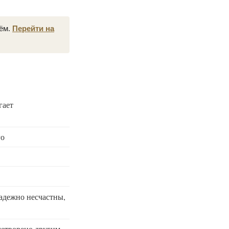
нём.
Перейти на
гает
го
надежно несчастны,
летворено другим