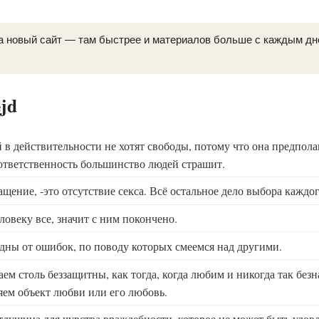
а новый сайт — там быстрее и материалов больше с каждым д
jd
в действительности не хотят свободы, потому что она предпола
 ответственность большинство людей страшит.
щение, -это отсутствие секса. Всё остальное дело выбора каждо
ловеку все, значит с ним покончено.
дны от ошибок, по поводу которых смеемся над другими.
ем столь беззащитны, как тогда, когда любим и никогда так без
ряем объект любви или его любовь.
душина для чувства враждебности, которое не может быть удов