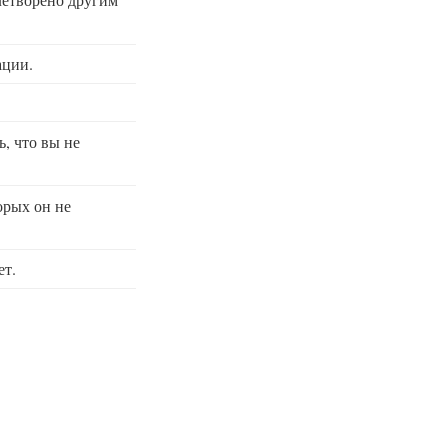
ации.
, что вы не
орых он не
ет.