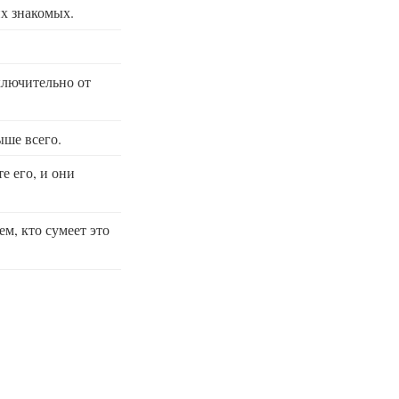
их знакомых.
сключительно от
ыше всего.
е его, и они
ем, кто сумеет это