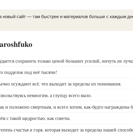
а новый сайт — там быстрее и материалов больше с каждым д
laroshfuko
удается сохранить только ценой больших усилий, ничуть не луч
о подделок под неё тысячи!
ычно осуждают всё, что выходит за пределы их понимания.
овольствуясь немногим, а глупцу всего мало.
ак и положено смертным, и всего хотим, как-будто награждены 
ём с такой щедростью, как советы.
тепень счастья и горя, которая выходит за пределы нашей способ