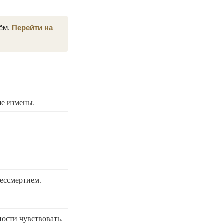
нём.
Перейти на
ше измены.
бессмертием.
ности чувствовать.