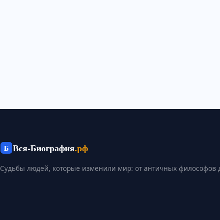
Колон,...
Вся-Биография
.рф
Б
Судьбы людей, которые изменили мир: от античных философов 