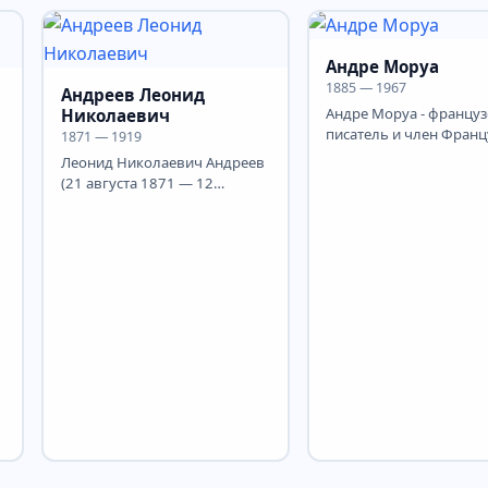
технологический институт
Труда (1984)....
имени...
Андре Моруа
1885 — 1967
Андреев Леонид
Андре Моруа - француз
Николаевич
писатель и член Франц
1871 — 1919
академии. Впоследств
Леонид Николаевич Андреев
псевдоним стал его...
(21 августа 1871 — 12
ь
сентября 1919) —
выдающийся русский
писатель,...