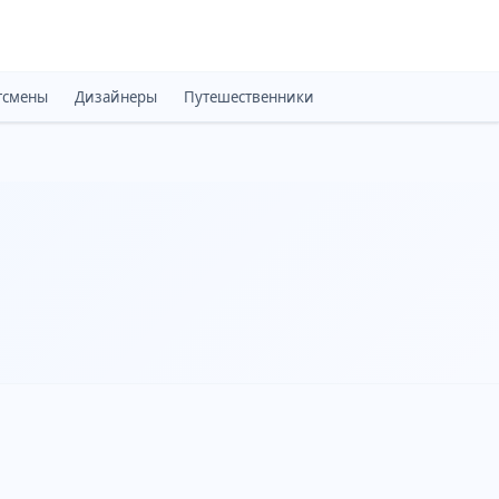
тсмены
Дизайнеры
Путешественники
Монархи
Психоло