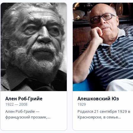
репрессированы, и...
Ален Роб-Грийе
Алешковский Юз
1922 — 2008
1929
Ален Роб-Грийе —
Родился 21 сентября 1929 в
французский прозаик,
Красноярске, в семье
сценарист и кинорежиссёр,
служащего. Детство прошло
основной идеолог «нового...
в Москве. В 1950, во...