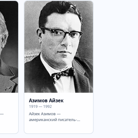
Азимов Айзек
1919 — 1992
 —
Айзек Азимов —
американский писатель-
азкой
фантаст, популяризатор
..
науки, биохимик. Автор
около 500...