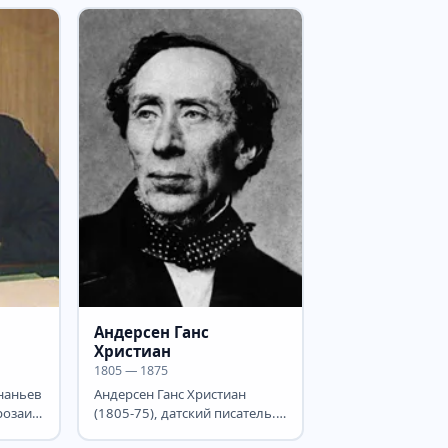
советский и израильский...
й
Андерсен Ганс
Христиан
1805 — 1875
наньев
Андерсен Ганс Христиан
розаик.
(1805-75), датский писатель.
ого
Мировую славу принеслиему