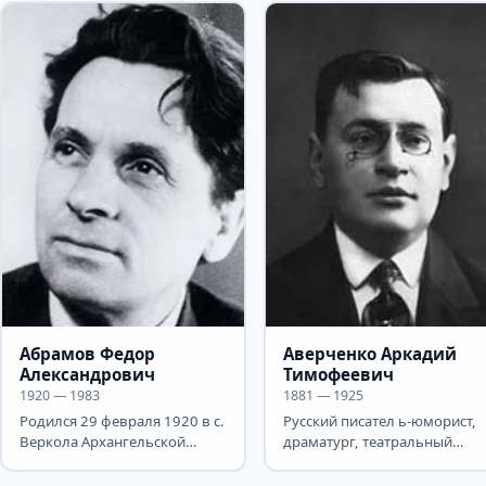
Абрамов Федор
Аверченко Аркадий
Александрович
Тимофеевич
1920 — 1983
1881 — 1925
Родился 29 февраля 1920 в с.
Русский писател ь-юморист,
Веркола Архангельской
драматург, театральный
области в семье крестьянина.
критик Родился 15 марта (27
Во время Великой...
н.с.) в...