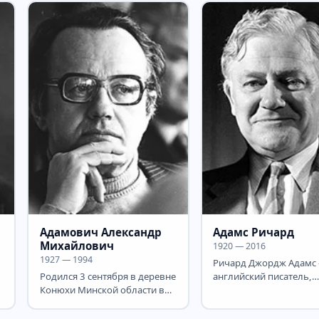
Адамович Александр
Адамс Ричард
Михайлович
1920 — 2016
1927 — 1994
Ричард Джордж Адамс
Родился 3 сентября в деревне
английский писатель,
Конюхи Минской области в
известный романом-ск
семье врача. С 1928 семья
«Обитатели холмов». В.
жила на...