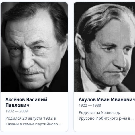
Аксёнов Василий
Акулов Иван Иванови
Павлович
1922 — 1988
1932 — 2009
Родился на Урале в д.
Родился 20 августа 1932 в
Урусово Ирбитского р-на в
Казани в семье партийного
крестьянской семье. Учился 
работника. Родители были
пединституте....