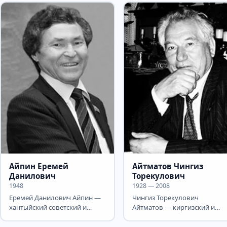
Айпин Еремей
Айтматов Чингиз
Данилович
Торекулович
1948
1928 — 2008
Еремей Данилович Айпин —
Чингиз Торекулович
хантыйский советский и
Айтматов — киргизский и
российский писатель.
русский писатель, народный
Государственный советник...
писатель Киргизской ССР...