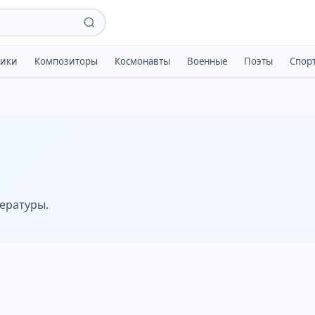
тики
Композиторы
Космонавты
Военные
Поэты
Спор
тературы.