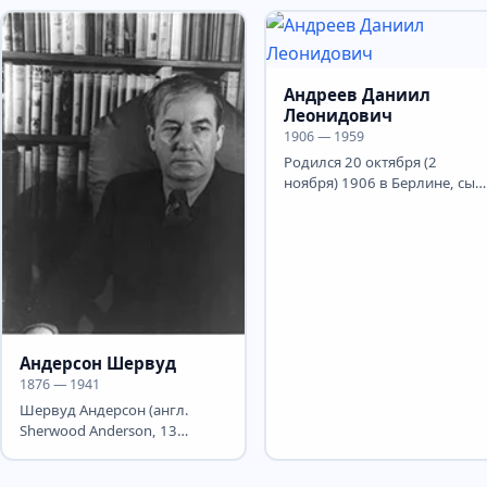
Андреев Даниил
Леонидович
1906 — 1959
Родился 20 октября (2
ноября) 1906 в Берлине, сын
писателя Л.Н.Андреева . Мат
умерла при родах,...
Андерсон Шервуд
1876 — 1941
Шервуд Андерсон (англ.
Sherwood Anderson, 13
сентября 1876, Камден,
Огайо — 8 марта 1941,