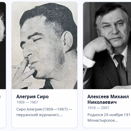
ч
Алегрия Сиро
Алексеев Михаил
Николаевич
1909 — 1967
1918 — 2007
Сиро Алегрия (1909—1967) —
перуанский журналист,
Родился 29 ноября 1918
в
писатель, представитель
Монастырское
индихенизма. Родился в...
Баландинского р-на