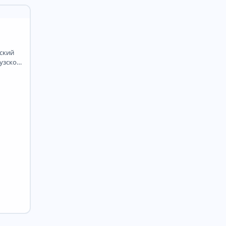
сказки, в которых...
ский
узской
ии