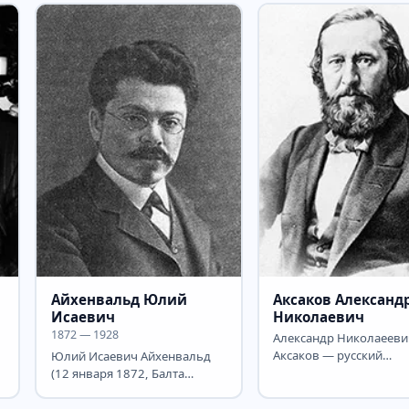
Айхенвальд Юлий
Аксаков Александ
Исаевич
Николаевич
1872 — 1928
Александр Николаееви
Аксаков — русский
Юлий Исаевич Айхенвальд
публицист, переводчик
(12 января 1872, Балта
издатель из рода
Подольской губернии — 17
Аксаковых,...
декабря 1928, Берлин) —...