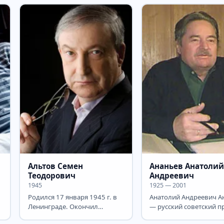
Саратовской области в
большой...
Альтов Семен
Ананьев Анатоли
Теодорович
Андреевич
1945
1925 — 2001
Родился 17 января 1945 г. в
Анатолий Андреевич А
Ленинграде. Окончил
— русский советский п
Ленинградский
Герой Социалистическ