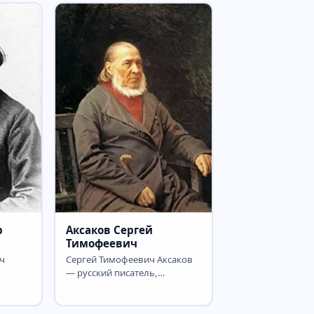
р
Аксаков Сергей
Тимофеевич
ч
Сергей Тимофеевич Аксаков
— русский писатель,
,
чиновник и общественный
деятель, литературный и...