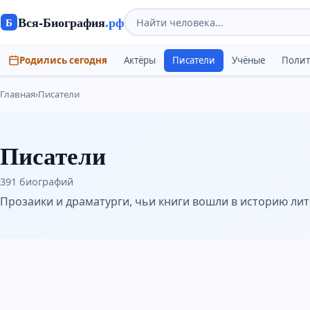
Вся-Биография
.рф
Б
Родились сегодня
Актёры
Писатели
Учёные
Поли
Главная
›
Писатели
Писатели
391 биографий
Прозаики и драматурги, чьи книги вошли в историю ли