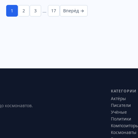
…
1
2
3
17
Вперёд →
КАТЕГОРИИ
Актёры
Писатели
до космонавтов.
Учёные
Политики
Композитор
Космонавты