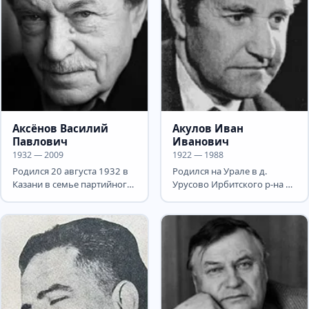
Аксёнов Василий
Акулов Иван
Павлович
Иванович
1932 — 2009
1922 — 1988
Родился 20 августа 1932 в
Родился на Урале в д.
Казани в семье партийного
Урусово Ирбитского р-на в
работника. Родители были
крестьянской семье. Учился
репрессированы, и...
в пединституте....