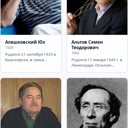
Алешковский Юз
Альтов Семен
Теодорович
1929
1945
Родился 21 сентября 1929 в
Красноярске, в семье
Родился 17 января 1945 г. в
служащего. Детство
Ленинграде. Окончил
прошло в Москве. В 1950,
Ленинградский
во...
технологический институт
имени...