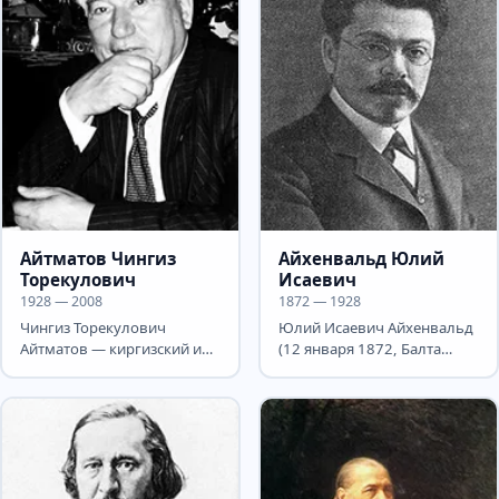
Айтматов Чингиз
Айхенвальд Юлий
Торекулович
Исаевич
1928 — 2008
1872 — 1928
Чингиз Торекулович
Юлий Исаевич Айхенвальд
Айтматов — киргизский и
(12 января 1872, Балта
русский писатель,
Подольской губернии — 17
народный писатель
декабря 1928, Берлин) —...
Киргизской ССР...