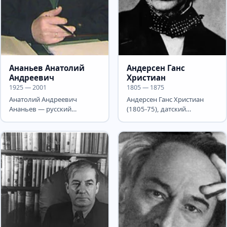
Ананьев Анатолий
Андерсен Ганс
Андреевич
Христиан
1925 — 2001
1805 — 1875
Анатолий Андреевич
Андерсен Ганс Христиан
Ананьев — русский
(1805-75), датский
советский прозаик. Герой
писатель. Мировую славу
Социалистического Труда
принеслиему сказки, в
(1984)....
которых...