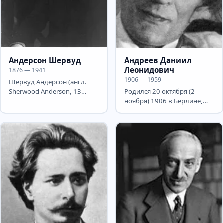
Андерсон Шервуд
Андреев Даниил
Леонидович
1876 — 1941
1906 — 1959
Шервуд Андерсон (англ.
Sherwood Anderson, 13
Родился 20 октября (2
сентября 1876, Камден,
ноября) 1906 в Берлине,
Огайо — 8 марта 1941,
сын писателя Л.Н.Андреева
Колон,...
. Мать умерла при родах,...