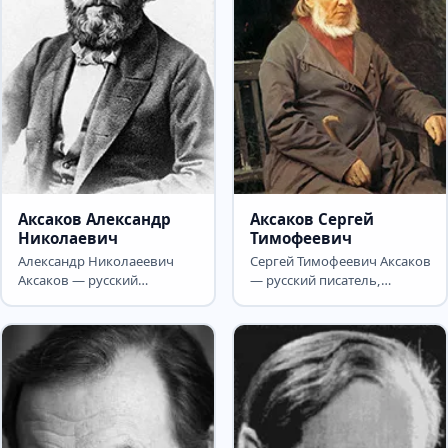
Аксаков Александр
Аксаков Сергей
Николаевич
Тимофеевич
Александр Николаеевич
Сергей Тимофеевич Аксаков
Аксаков — русский
— русский писатель,
публицист, переводчик,
чиновник и общественный
издатель из рода
деятель, литературный и...
Аксаковых,...