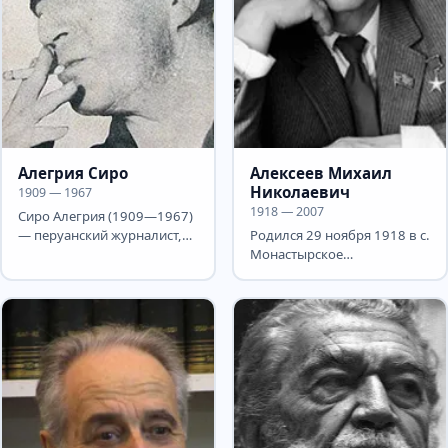
Алегрия Сиро
Алексеев Михаил
Николаевич
1909 — 1967
1918 — 2007
Сиро Алегрия (1909—1967)
— перуанский журналист,
Родился 29 ноября 1918 в с.
писатель, представитель
Монастырское
индихенизма. Родился в...
Баландинского р-на
Саратовской области в
большой...