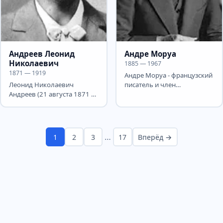
Андреев Леонид
Андре Моруа
Николаевич
1885 — 1967
1871 — 1919
Андре Моруа - французский
Леонид Николаевич
писатель и член
Андреев (21 августа 1871 —
Французской академии.
12 сентября 1919) —
Впоследствии псевдоним
выдающийся русский
стал его...
писатель,...
…
1
2
3
17
Вперёд →