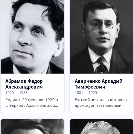
Абрамов Федор
Аверченко Аркадий
Александрович
Тимофеевич
1920 — 1983
1881 — 1925
Родился 29 февраля 1920 в
Русский писател ь-юморист,
с. Веркола Архангельской
драматург, театральный
области в семье
критик Родился 15 марта
крестьянина. Во время
(27 н.с.) в...
Великой...