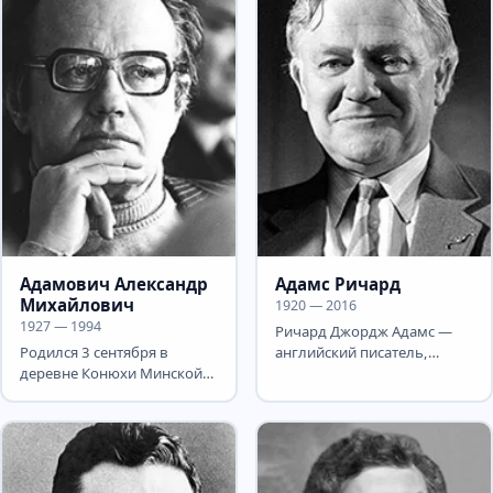
Адамович Александр
Адамс Ричард
Михайлович
1920 — 2016
1927 — 1994
Ричард Джордж Адамс —
Родился 3 сентября в
английский писатель,
деревне Конюхи Минской
известный романом-
области в семье врача. С
сказкой «Обитатели
1928 семья жила на...
холмов». В...