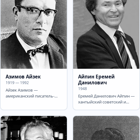
Азимов Айзек
Айпин Еремей
Данилович
1919 — 1992
1948
Айзек Азимов —
американский писатель-
Еремей Данилович Айпин —
фантаст, популяризатор
хантыйский советский и
науки, биохимик. Автор
российский писатель.
около 500...
Государственный
советник...