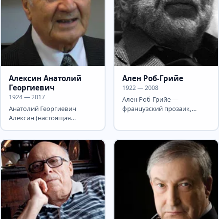
Алексин Анатолий
Ален Роб-Грийе
Георгиевич
1922 — 2008
1924 — 2017
Ален Роб-Грийе —
Анатолий Георгиевич
французский прозаик,
Алексин (настоящая
сценарист и кинорежиссёр,
фамилия — Гоберман) —
основной идеолог
выдающийся советский и
«нового...
израильский...