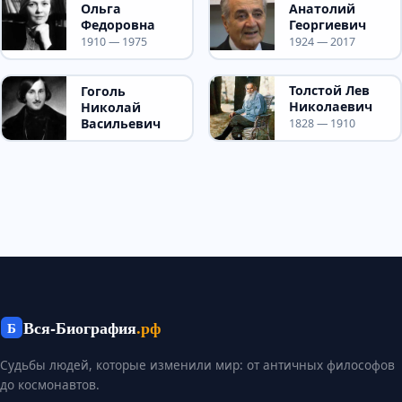
Ольга
Анатолий
Федоровна
Георгиевич
1910 — 1975
1924 — 2017
Толстой Лев
Гоголь
Николаевич
Николай
Васильевич
1828 — 1910
Вся-Биография
.рф
Б
Судьбы людей, которые изменили мир: от античных философов
до космонавтов.