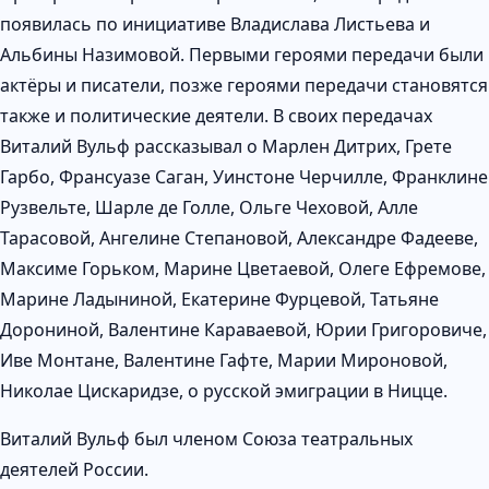
появилась по инициативе Владислава Листьева и
Альбины Назимовой. Первыми героями передачи были
актёры и писатели, позже героями передачи становятся
также и политические деятели. В своих передачах
Виталий Вульф рассказывал о Марлен Дитрих, Грете
Гарбо, Франсуазе Саган, Уинстоне Черчилле, Франклине
Рузвельте, Шарле де Голле, Ольге Чеховой, Алле
Тарасовой, Ангелине Степановой, Александре Фадееве,
Максиме Горьком, Марине Цветаевой, Олеге Ефремове,
Марине Ладыниной, Екатерине Фурцевой, Татьяне
Дорониной, Валентине Караваевой, Юрии Григоровиче,
Иве Монтане, Валентине Гафте, Марии Мироновой,
Николае Цискаридзе, о русской эмиграции в Ницце.
Виталий Вульф был членом Союза театральных
деятелей России.