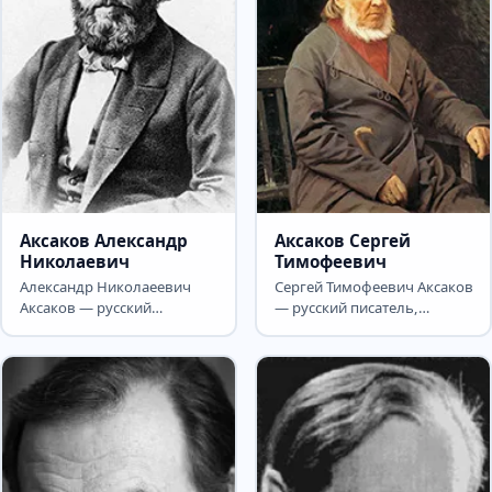
Аксаков Александр
Аксаков Сергей
Николаевич
Тимофеевич
Александр Николаеевич
Сергей Тимофеевич Аксаков
Аксаков — русский
— русский писатель,
публицист, переводчик,
чиновник и общественный
издатель из рода
деятель, литературный и...
Аксаковых,...