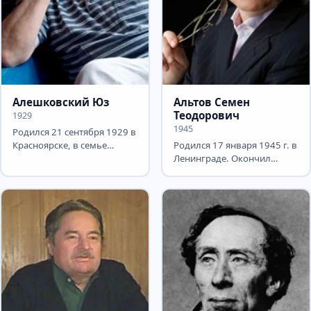
Алешковский Юз
Альтов Семен
Теодорович
1929
1945
Родился 21 сентября 1929 в
Красноярске, в семье
Родился 17 января 1945 г. в
служащего. Детство
Ленинграде. Окончил
прошло в Москве. В 1950,
Ленинградский
во...
технологический институт
имени...