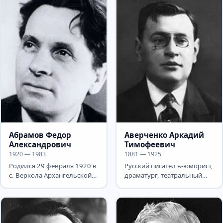
Абрамов Федор
Аверченко Аркадий
Александрович
Тимофеевич
1920 — 1983
1881 — 1925
Родился 29 февраля 1920 в
Русский писател ь-юморист,
с. Веркола Архангельской
драматург, театральный
области в семье
критик Родился 15 марта
крестьянина. Во время
(27 н.с.) в...
Великой...