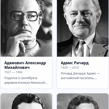
Адамович Александр
Адамс Ричард
Михайлович
1920 — 2016
1927 — 1994
Ричард Джордж Адамс —
Родился 3 сентября в
английский писатель,
деревне Конюхи Минской
известный романом-
области в семье врача. С
сказкой «Обитатели
1928 семья жила на...
холмов». В...