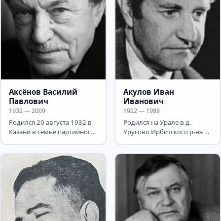
Аксёнов Василий
Акулов Иван
Павлович
Иванович
1932 — 2009
1922 — 1988
Родился 20 августа 1932 в
Родился на Урале в д.
Казани в семье партийного
Урусово Ирбитского р-на в
работника. Родители были
крестьянской семье. Учился
репрессированы, и...
в пединституте....