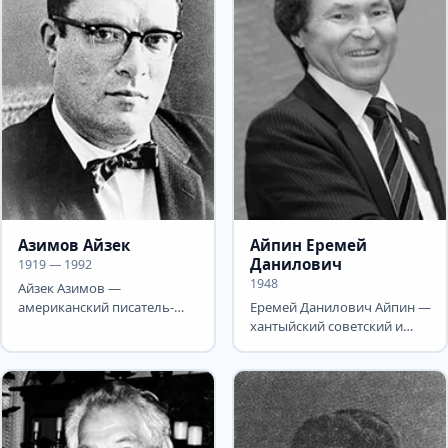
Азимов Айзек
Айпин Еремей
Данилович
1919 — 1992
1948
Айзек Азимов —
американский писатель-
Еремей Данилович Айпин —
фантаст, популяризатор
хантыйский советский и
науки, биохимик. Автор
российский писатель.
около 500...
Государственный
советник...