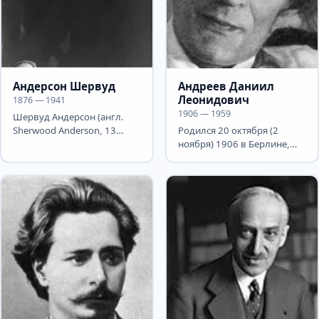
Андерсон Шервуд
Андреев Даниил
Леонидович
1876 — 1941
1906 — 1959
Шервуд Андерсон (англ.
Sherwood Anderson, 13
Родился 20 октября (2
сентября 1876, Камден,
ноября) 1906 в Берлине,
Огайо — 8 марта 1941,
сын писателя Л.Н.Андреева
Колон,...
. Мать умерла при родах,...