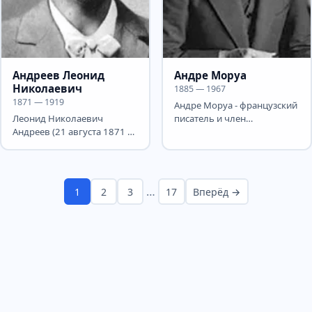
Андреев Леонид
Андре Моруа
Николаевич
1885 — 1967
1871 — 1919
Андре Моруа - французский
Леонид Николаевич
писатель и член
Андреев (21 августа 1871 —
Французской академии.
12 сентября 1919) —
Впоследствии псевдоним
выдающийся русский
стал его...
писатель,...
…
1
2
3
17
Вперёд →