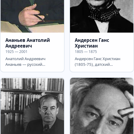
Ананьев Анатолий
Андерсен Ганс
Андреевич
Христиан
1925 — 2001
1805 — 1875
Анатолий Андреевич
Андерсен Ганс Христиан
Ананьев — русский
(1805-75), датский
советский прозаик. Герой
писатель. Мировую славу
Социалистического Труда
принеслиему сказки, в
(1984)....
которых...