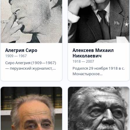
Алегрия Сиро
Алексеев Михаил
Николаевич
1909 — 1967
1918 — 2007
Сиро Алегрия (1909—1967)
— перуанский журналист,
Родился 29 ноября 1918 в с.
писатель, представитель
Монастырское
индихенизма. Родился в...
Баландинского р-на
Саратовской области в
большой...