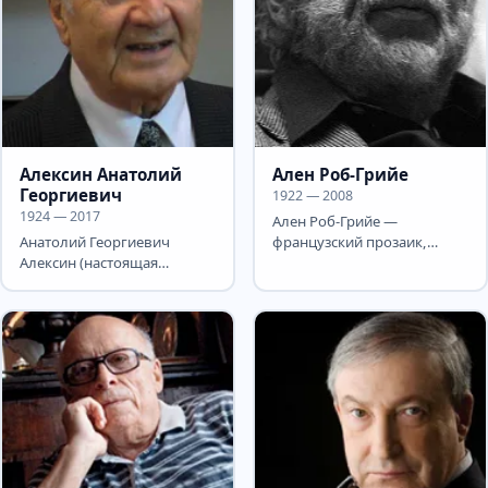
Алексин Анатолий
Ален Роб-Грийе
Георгиевич
1922 — 2008
1924 — 2017
Ален Роб-Грийе —
Анатолий Георгиевич
французский прозаик,
Алексин (настоящая
сценарист и кинорежиссёр,
фамилия — Гоберман) —
основной идеолог
выдающийся советский и
«нового...
израильский...