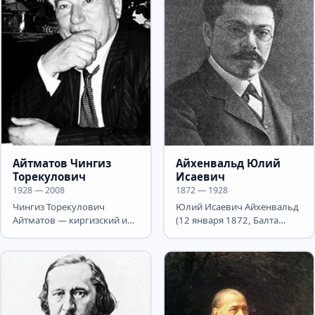
Айтматов Чингиз
Айхенвальд Юлий
Торекулович
Исаевич
1928 — 2008
1872 — 1928
Чингиз Торекулович
Юлий Исаевич Айхенвальд
Айтматов — киргизский и
(12 января 1872, Балта
русский писатель,
Подольской губернии — 17
народный писатель
декабря 1928, Берлин) —...
Киргизской ССР...