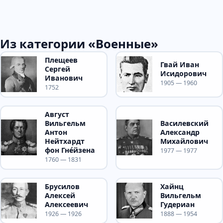
Из категории «Военные»
Плещеев
Гвай Иван
Сергей
Исидорович
Иванович
1905 — 1960
1752
Август
Вильгельм
Василевский
Антон
Александр
Нейтхардт
Михайлович
фон Гне́йзена
1977 — 1977
1760 — 1831
Брусилов
Хайнц
Алексей
Вильгельм
Алексеевич
Гудериан
1926 — 1926
1888 — 1954