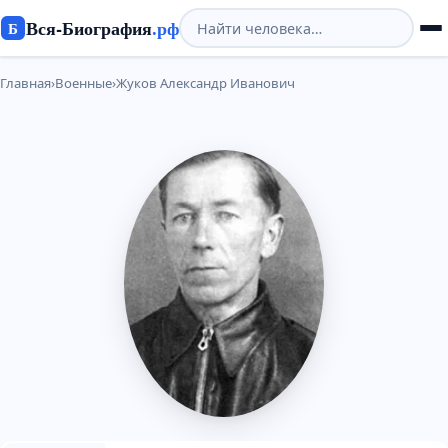
Вся-Биография
.рф
Б
Главная
›
Военные
›
Жуков Александр Иванович