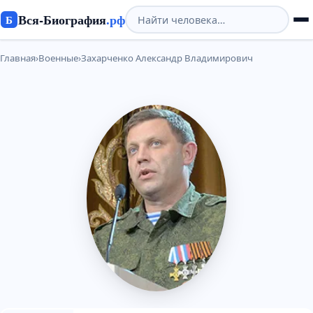
Вся-Биография
.рф
Б
Главная
›
Военные
›
Захарченко Александр Владимирович