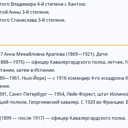
того Владимира 4-й степени с бантом;
той Анны 3-й степени;
того Станислава 3-й степени.
87 Анна Михайловна Арапова (1869—1921). Дети:
1888—1975) — офицер Кавалергардского полка, летчик, Г
тании, затем в Испании.
889—1961, Нью-Йорк) — с 1916 командир 4-го эскадрона 
анке.
891, Санкт-Петербург — 1954, Лейк-Форест, штат Иллино
ий полком, Георгиевский кавалер. С 1920 во Франции. 
(1899 — после 1917) — офицер Кавалергардского полка.