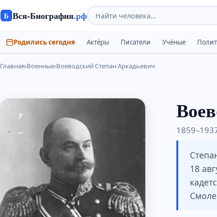
Вся-Биография
.рф
Б
Родились сегодня
Актёры
Писатели
Учёные
Поли
Главная
›
Военные
›
Воеводский Степан Аркадьевич
Воев
1859–1937
Степа
18 авг
кадетс
Смоле