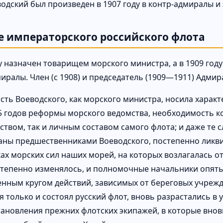
одский был произведен в 1907 году в контр-адмиралы и 
ве императорского российского флота
ду назначен товарищем морского министра, а в 1909 го
иралы. Член (с 1908) и председатель (1909—1911) Адмир
сть Воеводского, как морского министра, носила характ
 годов реформы морского ведомства, необходимость ко
ством, так и личным составом самого флота; и даже те 
аны предшественниками Воеводского, постепенно ликви
ах морских сил наших морей, на которых возлагалась о
степенно изменялось, и полномочные начальники опят
енным кругом действий, зависимых от береговых учрежд
я только и состоял русский флот, вновь разрастались в
тановления прежних флотских экипажей, в которые внов