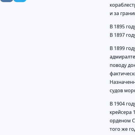
кораблест
и за грани
В 1895 го
В 1897 год
В 1899 го
адмиралте
поводу до
фактическ
Назначенн
судов морс
В 1904 го
крейсера 1
орденом Св
того же г