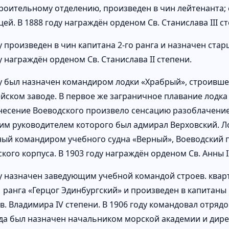
роительному отделению, произведен в чин лейтенанта; с
цей. В 1888 году награждён орденом Св. Станислава III с
ду произведен в чин капитана 2-го ранга и назначен ст
у награждён орденом Св. Станислава II степени.
ду был назначен командиром лодки «Храбрый», строивше
йском заводе. В первое же заграничное плавание лодка
несение Воеводского произвело сенсацию разоблачение
им руководителем которого был адмирал Верховский. Ло
ый командиром учебного судна «Верный», Воеводский п
кого корпуса. В 1903 году награждён орденом Св. Анны I
ду назначен заведующим учебной командой строев. кв
 ранга «Герцог Эдинбургский» и произведен в капитаны 
. Владимира IV степени. В 1906 году командовал отрядо
ода был назначен начальником морской академии и дире