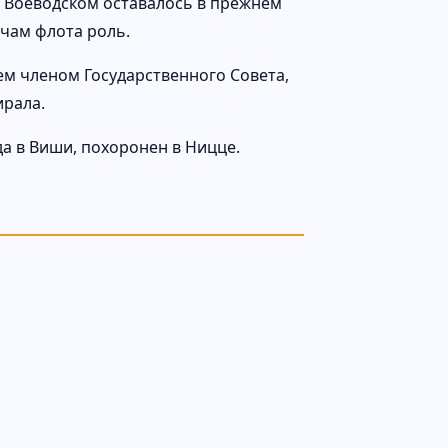
и Воеводском оставалось в прежнем
чам флота роль.
ем членом Государственного Совета,
ирала.
да в Виши, похоронен в Ницце.