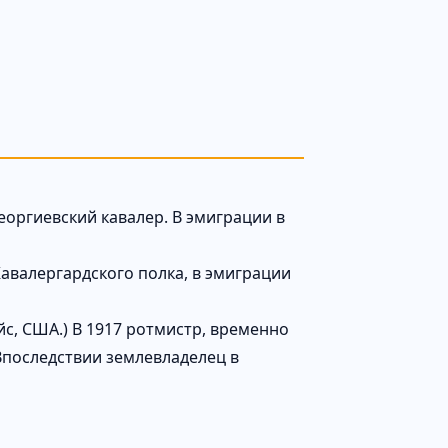
еоргиевский кавалер. В эмиграции в
Кавалергардского полка, в эмиграции
йс, США.) В 1917 ротмистр, временно
Впоследствии землевладелец в