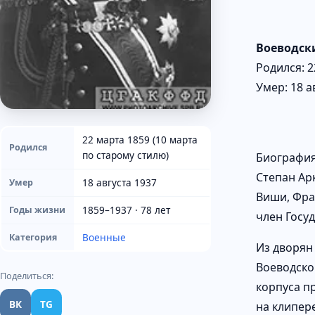
Воеводск
Родился: 2
Умер: 18 а
22 марта 1859 (10 марта
Родился
по старому стилю)
Биографи
Степан Арк
18 августа 1937
Умер
Виши, Фра
1859–1937 · 78 лет
Годы жизни
член Госу
Военные
Категория
Из дворян
Воеводско
Поделиться:
корпуса п
ВК
TG
на клипер