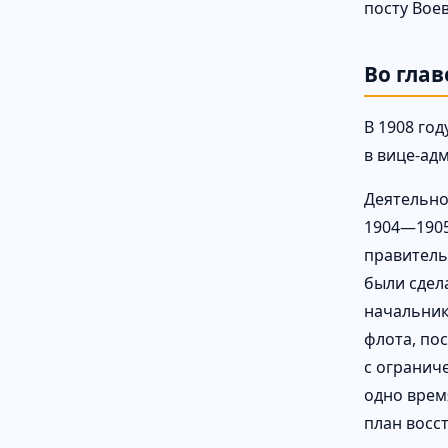
посту Воев
Во гла
В 1908 го
в вице-адм
Деятельно
1904—1905
правитель
были сдел
начальник
флота, по
с огранич
одно врем
план восс