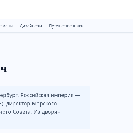
тсмены
Дизайнеры
Путешественники
Монархи
Психоло
ич
тербург, Российская империя —
3), директор Морского
ного Совета. Из дворян