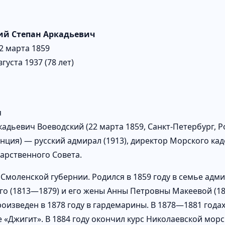
ий Степан Аркадьевич
2 марта 1859
вгуста 1937 (78 лет)
я
адьевич Воеводский (22 марта 1859, Санкт-Петербург, Р
нция) — русский адмирал (1913), директор Морского кад
дарственного Совета.
 Смоленской губернии. Родился в 1859 году в семье адм
го (1813—1879) и его жены Анны Петровны Макеевой (1
роизведен в 1878 году в гардемарины. В 1878—1881 года
е «Джигит». В 1884 году окончил курс Николаевской мор