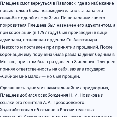
Плещеев смог вернуться в Павловск, где во избежание
новых толков была незамедлительно сыграна его
свадьба с одной из фрейлин. По воцарении своего
покровителя Плещеев был назначен его адъютантом, а
при коронации (в 1797 году) был произведён в вице-
адмиралы, пожалован орденом Св. Александра
Невского и поставлен при принятии прошений. После
коронации ему поручена была раздача денег бедным в
Москве; при этом было раздавлено 8 человек. Плещеев
принял ответственность на себя, заявив государю:
«Сибири мне мало» — но был прощён.
Сделавшись одним из влиятельнейших придворных,
Плещеев добился освобождения Н. И. Новикова и
ссылки его гонителя А. А. Прозоровского.
Ходатайствовал об отмене в России телесных
наказаний. Сохранились письма, которые писал ему с