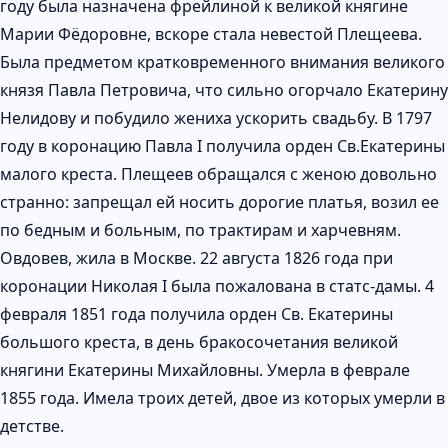
году была назначена фрейлиной к великой княгине
Марии Фёдоровне, вскоре стала невестой Плещеева.
Была предметом кратковременного внимания великого
князя Павла Петровича, что сильно огорчало Екатерину
Нелидову и побудило жениха ускорить свадьбу. В 1797
году в коронацию Павла I получила орден Св.Екатерины
малого креста. Плещеев обращался с женою довольно
странно: запрещал ей носить дорогие платья, возил ее
по бедным и больным, по трактирам и харчевням.
Овдовев, жила в Москве. 22 августа 1826 года при
коронации Николая I была пожалована в статс-дамы. 4
февраля 1851 года получила орден Св. Екатерины
большого креста, в день бракосочетания великой
княгини Екатерины Михайловны. Умерла в феврале
1855 года. Имела троих детей, двое из которых умерли в
детстве.