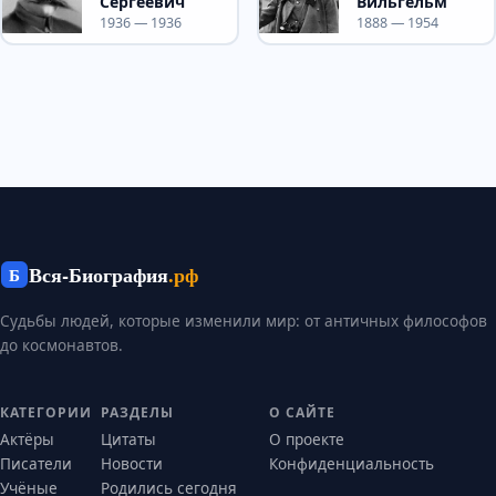
Сергеевич
Вильгельм
1936 — 1936
1888 — 1954
Вся-Биография
.рф
Б
Судьбы людей, которые изменили мир: от античных философов
до космонавтов.
КАТЕГОРИИ
РАЗДЕЛЫ
О САЙТЕ
Актёры
Цитаты
О проекте
Писатели
Новости
Конфиденциальность
Учёные
Родились сегодня