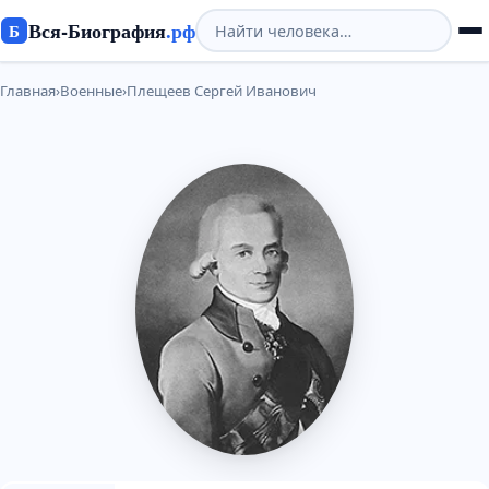
Вся-Биография
.рф
Б
Главная
›
Военные
›
Плещеев Сергей Иванович