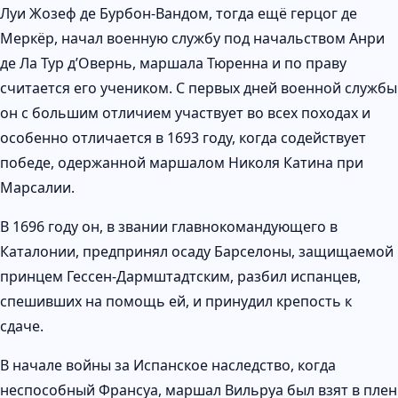
Луи Жозеф де Бурбон-Вандом, тогда ещё герцог де
Меркёр, начал военную службу под начальством Анри
де Ла Тур д’Овернь, маршала Тюренна и по праву
считается его учеником. С первых дней военной службы
он с большим отличием участвует во всех походах и
особенно отличается в 1693 году, когда содействует
победе, одержанной маршалом Николя Катина при
Марсалии.
В 1696 году он, в звании главнокомандующего в
Каталонии, предпринял осаду Барселоны, защищаемой
принцем Гессен-Дармштадтским, разбил испанцев,
спешивших на помощь ей, и принудил крепость к
сдаче.
В начале войны за Испанское наследство, когда
неспособный Франсуа, маршал Вильруа был взят в плен