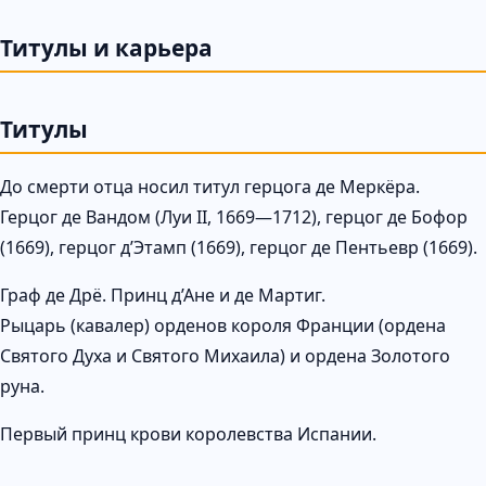
Титулы и карьера
Титулы
До смерти отца носил титул герцога де Меркёра.
Герцог де Вандом (Луи II, 1669—1712), герцог де Бофор
(1669), герцог д’Этамп (1669), герцог де Пентьевр (1669).
Граф де Дрё. Принц д’Ане и де Мартиг.
Рыцарь (кавалер) орденов короля Франции (ордена
Святого Духа и Святого Михаила) и ордена Золотого
руна.
Первый принц крови королевства Испании.