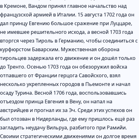
в Кремоне, Вандом принял главное начальство над
французской армией в Италии. 15 августа 1702 года он
дал принцу Евгению большое сражение при Луццаре,
не имевшее решительного исхода, а весной 1703 года
вторгся через Тироль в Германию, чтобы соединиться с
курфюрстом Баварским. Мужественная оборона
тирольцев задержала его движение и он дошёл только
до Тренто. Осенью 1703 года он обезоружил войска
отпавшего от Франции герцога Савойского, взял
несколько укрепленных городов в Пьемонте и начал
осаду Турина. Весной 1706 года, воспользовавшись
отъездом принца Евгения в Вену, он напал на
австрийцев и прогнал их за Эч. Среди этих успехов он
был отозван в Нидерланды, где ему пришлось ещё раз
загладить неудачу Вильруа, разбитого при Рамийи.
Своими стратегическими движениями он долгое время