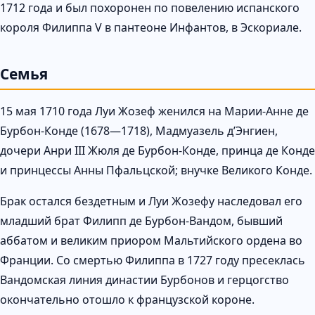
1712 года и был похоронен по повелению испанского
короля Филиппа V в пантеоне Инфантов, в Эскориале.
Семья
15 мая 1710 года Луи Жозеф женился на Марии-Анне де
Бурбон-Конде (1678—1718), Мадмуазель д’Энгиен,
дочери Анри III Жюля де Бурбон-Конде, принца де Конде
и принцессы Анны Пфальцской; внучке Великого Конде.
Брак остался бездетным и Луи Жозефу наследовал его
младший брат Филипп де Бурбон-Вандом, бывший
аббатом и великим приором Мальтийского ордена во
Франции. Со смертью Филиппа в 1727 году пресеклась
Вандомская линия династии Бурбонов и герцогство
окончательно отошло к французской короне.