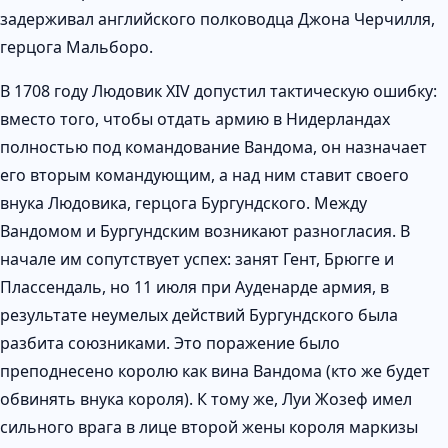
задерживал английского полководца Джона Черчилля,
герцога Мальборо.
В 1708 году Людовик XIV допустил тактическую ошибку:
вместо того, чтобы отдать армию в Нидерландах
полностью под командование Вандома, он назначает
его вторым командующим, а над ним ставит своего
внука Людовика, герцога Бургундского. Между
Вандомом и Бургундским возникают разногласия. В
начале им сопутствует успех: занят Гент, Брюгге и
Плассендаль, но 11 июля при Ауденарде армия, в
результате неумелых действий Бургундского была
разбита союзниками. Это поражение было
преподнесено королю как вина Вандома (кто же будет
обвинять внука короля). К тому же, Луи Жозеф имел
сильного врага в лице второй жены короля маркизы