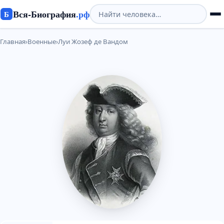
Вся-Биография
.рф
Б
Главная
›
Военные
›
Луи Жозеф де Вандом