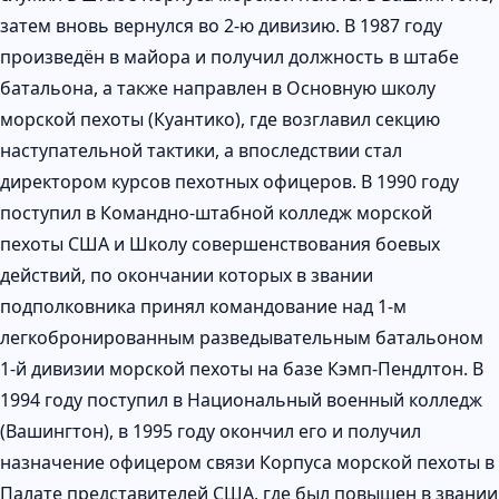
затем вновь вернулся во 2-ю дивизию. В 1987 году
произведён в майора и получил должность в штабе
батальона, а также направлен в Основную школу
морской пехоты (Куантико), где возглавил секцию
наступательной тактики, а впоследствии стал
директором курсов пехотных офицеров. В 1990 году
поступил в Командно-штабной колледж морской
пехоты США и Школу совершенствования боевых
действий, по окончании которых в звании
подполковника принял командование над 1-м
легкобронированным разведывательным батальоном
1-й дивизии морской пехоты на базе Кэмп-Пендлтон. В
1994 году поступил в Национальный военный колледж
(Вашингтон), в 1995 году окончил его и получил
назначение офицером связи Корпуса морской пехоты в
Палате представителей США, где был повышен в звании