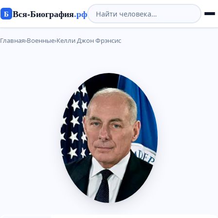
Вся-Биография
.рф
Б
Главная
›
Военные
›
Келли Джон Фрэнсис