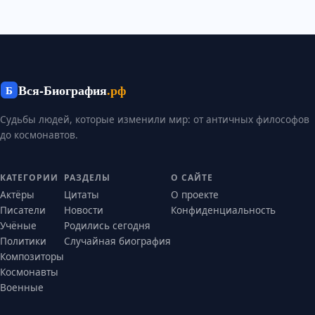
Вся-Биография
.рф
Б
Судьбы людей, которые изменили мир: от античных философов
до космонавтов.
КАТЕГОРИИ
РАЗДЕЛЫ
О САЙТЕ
Актёры
Цитаты
О проекте
Писатели
Новости
Конфиденциальность
Учёные
Родились сегодня
Политики
Случайная биография
Композиторы
Космонавты
Военные