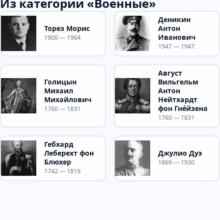
Из категории «Военные»
Деникин
Торез Морис
Антон
Иванович
1900 — 1964
1947 — 1947
Август
Голицын
Вильгельм
Михаил
Антон
Михайлович
Нейтхардт
фон Гне́йзена
1760 — 1831
1760 — 1831
Гебхард
Леберехт фон
Джулио Дуэ
Блюхер
1869 — 1930
1742 — 1819