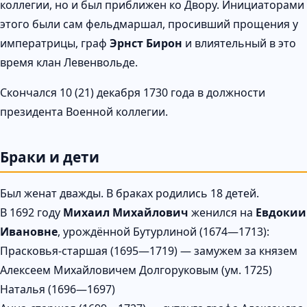
коллегии, но и был приближен ко Двору. Инициаторами
этого были сам фельдмаршал, просивший прощения у
императрицы, граф
Эрнст Бирон
и влиятельный в это
время клан Левенвольде.
Скончался 10 (21) декабря 1730 года в должности
президента Военной коллегии.
Браки и дети
Был женат дважды. В браках родились 18 детей.
В 1692 году
Михаил Михайлович
женился на
Евдокии
Ивановне
, урождённой Бутурлиной (1674—1713):
Прасковья-старшая (1695—1719) — замужем за князем
Алексеем Михайловичем Долгоруковым (ум. 1725)
Наталья (1696—1697)