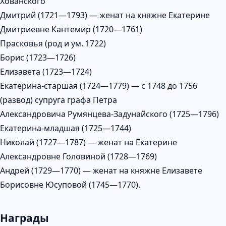
Хованского
Дмитрий (1721—1793) — женат на княжне Екатерине
Дмитриевне Кантемир (1720—1761)
Прасковья (род и ум. 1722)
Борис (1723—1726)
Елизавета (1723—1724)
Екатерина-старшая (1724—1779) — с 1748 до 1756
(развод) супруга графа Петра
Александровича Румянцева-Задунайского (1725—1796)
Екатерина-младшая (1725—1744)
Николай (1727—1787) — женат на Екатерине
Александровне Головиной (1728—1769)
Андрей (1729—1770) — женат на княжне Елизавете
Борисовне Юсуповой (1745—1770).
Награды