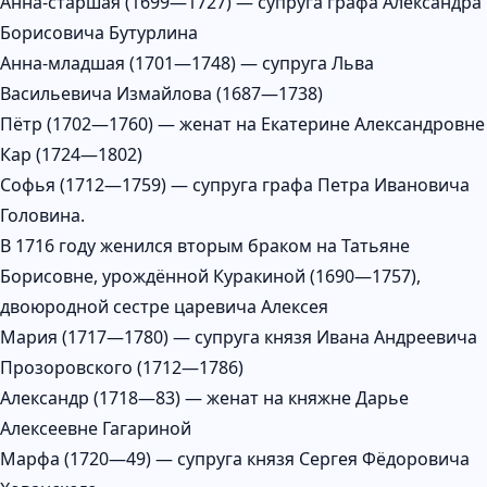
Анна-старшая (1699—1727) — супруга графа Александра
Борисовича Бутурлина
Анна-младшая (1701—1748) — супруга Льва
Васильевича Измайлова (1687—1738)
Пётр (1702—1760) — женат на Екатерине Александровне
Кар (1724—1802)
Софья (1712—1759) — супруга графа Петра Ивановича
Головина.
В 1716 году женился вторым браком на Татьяне
Борисовне, урождённой Куракиной (1690—1757),
двоюродной сестре царевича Алексея
Мария (1717—1780) — супруга князя Ивана Андреевича
Прозоровского (1712—1786)
Александр (1718—83) — женат на княжне Дарье
Алексеевне Гагариной
Марфа (1720—49) — супруга князя Сергея Фёдоровича