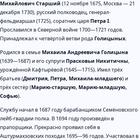
Михайлович Старший
(12 ноября 1675, Москва — 21
декабря 1730), русский полководец, генерал-
фельдмаршал (1725), соратник царя
Петра I
.
Прославился в Северной войне 1700—1721 годов.
Принадлежал к четвёртой ветви рода
Голицыных
.
Родился в семье
Михаила Андреевича Голицына
(1639—1687) и его супруги
Прасковьи Никитичны
,
урождённой Кафтырёвой (1645—1715). Имел трёх
братьев (
Дмитрия, Петра, Михаила-младшего
) и
трёх сестёр (
Марию-старшую, Марию-младшую,
Софью
).
Службу начал в 1687 году барабанщиком Семёновского
лейб-гвардии полка. В 1694 году произведён в
прапорщики. Прекрасно проявил себя в
Аштурмахзовских походах 1695—96 годов. Участвовал в