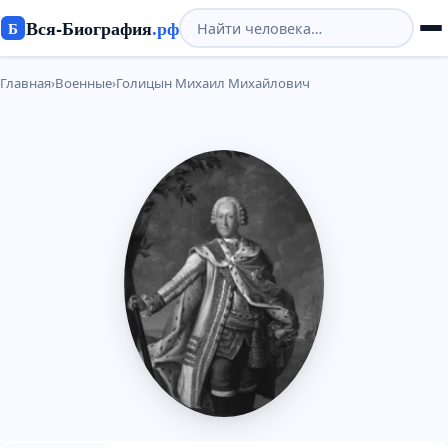
Вся-Биография
.рф
Б
Главная
›
Военные
›
Голицын Михаил Михайлович