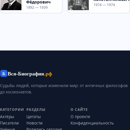
Фёдорович
1974 — 1974
1892 — 1939
Вся-Биография
.рф
Б
Судьбы людей, которые изменили мир: от античных философов
до космонавтов.
КАТЕГОРИИ
РАЗДЕЛЫ
О САЙТЕ
Актёры
Цитаты
О проекте
Писатели
Новости
Конфиденциальность
Учёные
Родились сегодня