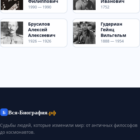
Филиппович
Иванович
1990 — 1990
1752
Брусилов
Гудериан
Алексей
Гейнц
Алексеевич
Вильгельм
1926 — 1926
1888 — 1954
Вся-Биография
.рф
Б
Судьбы людей, которые изменили мир: от античных философов
до космонавтов.