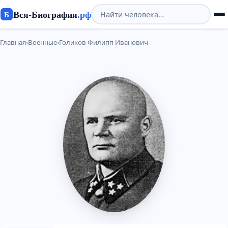
Вся-Биография
.рф
Б
Главная
›
Военные
›
Голиков Филипп Иванович