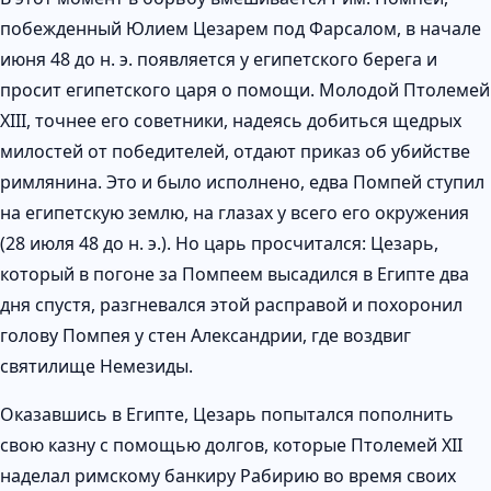
побежденный Юлием Цезарем под Фарсалом, в начале
июня 48 до н. э. появляется у египетского берега и
просит египетского царя о помощи. Молодой Птолемей
XIII, точнее его советники, надеясь добиться щедрых
милостей от победителей, отдают приказ об убийстве
римлянина. Это и было исполнено, едва Помпей ступил
на египетскую землю, на глазах у всего его окружения
(28 июля 48 до н. э.). Но царь просчитался: Цезарь,
который в погоне за Помпеем высадился в Египте два
дня спустя, разгневался этой расправой и похоронил
голову Помпея у стен Александрии, где воздвиг
святилище Немезиды.
Оказавшись в Египте, Цезарь попытался пополнить
свою казну с помощью долгов, которые Птолемей XII
наделал римскому банкиру Рабирию во время своих