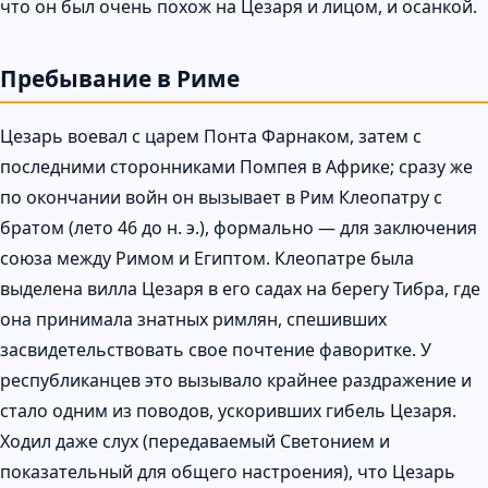
что он был очень похож на Цезаря и лицом, и осанкой.
Пребывание в Риме
Цезарь воевал с царем Понта Фарнаком, затем с
последними сторонниками Помпея в Африке; сразу же
по окончании войн он вызывает в Рим Клеопатру с
братом (лето 46 до н. э.), формально — для заключения
союза между Римом и Египтом. Клеопатре была
выделена вилла Цезаря в его садах на берегу Тибра, где
она принимала знатных римлян, спешивших
засвидетельствовать свое почтение фаворитке. У
республиканцев это вызывало крайнее раздражение и
стало одним из поводов, ускоривших гибель Цезаря.
Ходил даже слух (передаваемый Светонием и
показательный для общего настроения), что Цезарь