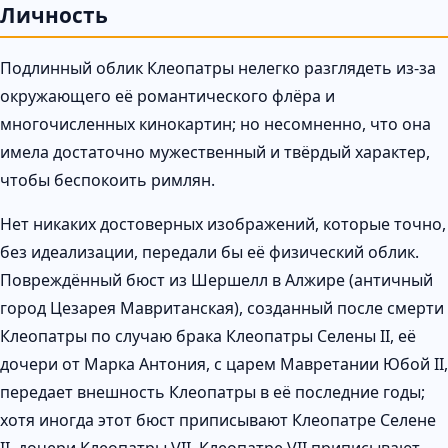
Личность
Подлинный облик Клеопатры нелегко разглядеть из-за
окружающего её романтического флёра и
многочисленных кинокартин; но несомненно, что она
имела достаточно мужественный и твёрдый характер,
чтобы беспокоить римлян.
Нет никаких достоверных изображений, которые точно,
без идеализации, передали бы её физический облик.
Повреждённый бюст из Шершелл в Алжире (античный
город Цезарея Мавританская), созданный после смерти
Клеопатры по случаю брака Клеопатры Селены II, её
дочери от Марка Антония, с царем Мавретании Юбой II,
передает внешность Клеопатры в её последние годы;
хотя иногда этот бюст приписывают Клеопатре Селене
II, дочери Клеопатры VII. Клеопатре VII приписывают