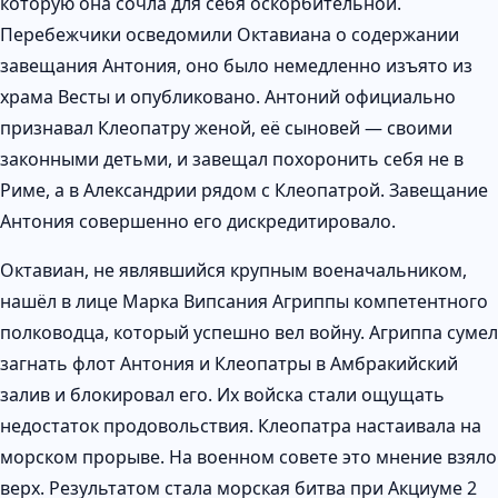
которую она сочла для себя оскорбительной.
Перебежчики осведомили Октавиана о содержании
завещания Антония, оно было немедленно изъято из
храма Весты и опубликовано. Антоний официально
признавал Клеопатру женой, её сыновей — своими
законными детьми, и завещал похоронить себя не в
Риме, а в Александрии рядом с Клеопатрой. Завещание
Антония совершенно его дискредитировало.
Октавиан, не являвшийся крупным военачальником,
нашёл в лице Марка Випсания Агриппы компетентного
полководца, который успешно вел войну. Агриппа сумел
загнать флот Антония и Клеопатры в Амбракийский
залив и блокировал его. Их войска стали ощущать
недостаток продовольствия. Клеопатра настаивала на
морском прорыве. На военном совете это мнение взяло
верх. Результатом стала морская битва при Акциуме 2