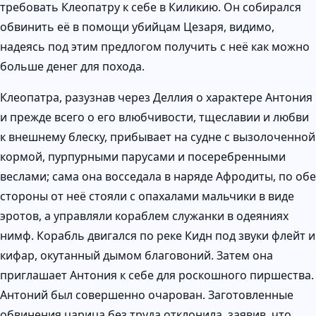
требовать Клеопатру к себе в Киликию. Он собирался
обвинить её в помощи убийцам Цезаря, видимо,
надеясь под этим предлогом получить с неё как можно
больше денег для похода.
Клеопатра, разузнав через Деллия о характере Антония
и прежде всего о его влюбчивости, тщеславии и любви
к внешнему блеску, прибывает на судне с вызолоченной
кормой, пурпурными парусами и посеребренными
веслами; сама она восседала в наряде Афродиты, по обе
стороны от неё стояли с опахалами мальчики в виде
эротов, а управляли кораблем служанки в одеяниях
нимф. Корабль двигался по реке Кидн под звуки флейт и
кифар, окутанный дымом благовоний. Затем она
приглашает Антония к себе для роскошного пиршества.
Антоний был совершенно очарован. Заготовленные
обвинения царица без труда отклонила, заявив, что