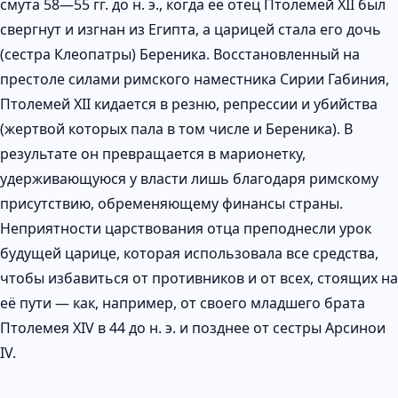
смута 58—55 гг. до н. э., когда её отец Птолемей XII был
свергнут и изгнан из Египта, а царицей стала его дочь
(сестра Клеопатры) Береника. Восстановленный на
престоле силами римского наместника Сирии Габиния,
Птолемей XII кидается в резню, репрессии и убийства
(жертвой которых пала в том числе и Береника). В
результате он превращается в марионетку,
удерживающуюся у власти лишь благодаря римскому
присутствию, обременяющему финансы страны.
Неприятности царствования отца преподнесли урок
будущей царице, которая использовала все средства,
чтобы избавиться от противников и от всех, стоящих на
её пути — как, например, от своего младшего брата
Птолемея XIV в 44 до н. э. и позднее от сестры Арсинои
IV.