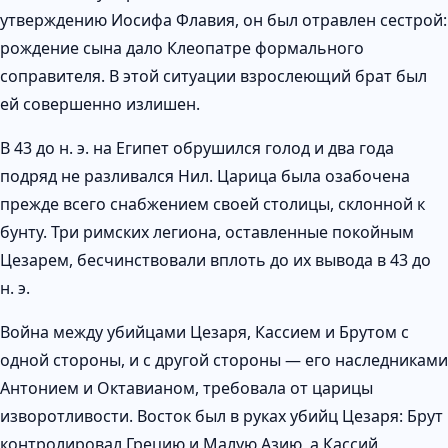
утверждению Иосифа Флавия, он был отравлен сестрой:
рождение сына дало Клеопатре формального
соправителя. В этой ситуации взрослеющий брат был
ей совершенно излишен.
В 43 до н. э. на Египет обрушился голод и два года
подряд не разливался Нил. Царица была озабочена
прежде всего снабжением своей столицы, склонной к
бунту. Три римских легиона, оставленные покойным
Цезарем, бесчинствовали вплоть до их вывода в 43 до
н. э.
Война между убийцами Цезаря, Кассием и Брутом с
одной стороны, и с другой стороны — его наследниками
Антонием и Октавианом, требовала от царицы
изворотливости. Восток был в руках убийц Цезаря: Брут
контролировал Грецию и Малую Азию, а Кассий