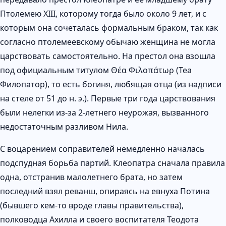
Птолемею XIII, которому тогда было около 9 лет, и с
которым она сочеталась формальным браком, так как
согласно птолемеевскому обычаю женщина не могла
царствовать самостоятельно. На престол она взошла
под официальным титулом Θέα Φιλοπάτωρ (Теа
Филопатор), то есть богиня, любящая отца (из надписи
на стеле от 51 до н. э.). Первые три года царствования
были нелегки из-за 2-летнего неурожая, вызванного
недостаточным разливом Нила.
С воцарением соправителей немедленно началась
подспудная борьба партий. Клеопатра сначала правила
одна, отстранив малолетнего брата, но затем
последний взял реванш, опираясь на евнуха Потина
(бывшего кем-то вроде главы правительства),
полководца Ахилла и своего воспитателя Теодота