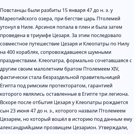
Повстанцы были разбиты 15 января 47 до н. э. у
Мареотийского озера, при бегстве царь Птолемей
утонул в Ниле. Арсиноя попала в плен и была затем
проведена в триумфе Цезаря. За этим последовало
совместное путешествие Цезаря и Клеопатры по Нилу
на 400 кораблях, сопровождавшееся шумными
празднествами. Клеопатра, формально сочетавшаяся с
другим своим малолетним братом Птолемеем XIV,
фактически стала безраздельной правительницей
Египта под римским протекторатом, гарантией
которого являлись оставленные в Египте три легиона.
Вскоре после отбытия Цезаря у Клеопатры рождается
сын 23 июня 47 до н. э., которого назвали Птолемеем
Цезарем, но который вошёл в историю под данным ему
александрийцами прозвищем Цезарион. Утверждали,