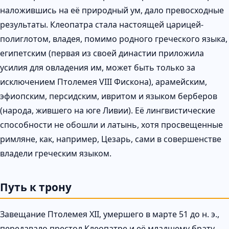
наложившись на её природный ум, дало превосходные
результаты. Клеопатра стала настоящей царицей-
полиглотом, владея, помимо родного греческого языка,
египетским (первая из своей династии приложила
усилия для овладения им, может быть только за
исключением Птолемея VIII Фискона), арамейским,
эфиопским, персидским, ивритом и языком берберов
(народа, жившего на юге Ливии). Её лингвистические
способности не обошли и латынь, хотя просвещенные
римляне, как, например, Цезарь, сами в совершенстве
владели греческим языком.
Путь к трону
Завещание Птолемея XII, умершего в марте 51 до н. э.,
передавало престол Клеопатре и её младшему брату