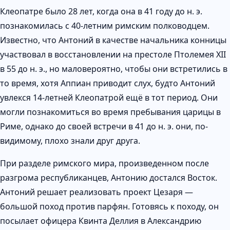
Клеопатре было 28 лет, когда она в 41 году до н. э.
познакомилась с 40-летним римским полководцем.
Известно, что Антоний в качестве начальника конницы
участвовал в восстановлении на престоле Птолемея XII
в 55 до н. э., но маловероятно, чтобы они встретились в
то время, хотя Аппиан приводит слух, будто Антоний
увлекся 14-летней Клеопатрой ещё в тот период. Они
могли познакомиться во время пребывания царицы в
Риме, однако до своей встречи в 41 до н. э. они, по-
видимому, плохо знали друг друга.
При разделе римского мира, произведенном после
разгрома республиканцев, Антонию достался Восток.
Антоний решает реализовать проект Цезаря —
большой поход против парфян. Готовясь к походу, он
посылает офицера Квинта Деллия в Александрию