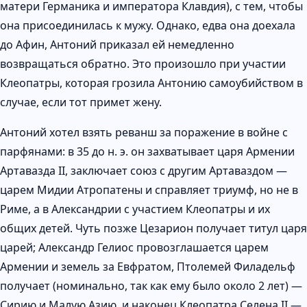
матери Германика и императора Клавдия), с тем, чтобы
она присоединилась к мужу. Однако, едва она доехала
до Афин, Антоний приказал ей немедленно
возвращаться обратно. Это произошло при участии
Клеопатры, которая грозила Антонию самоубийством в
случае, если тот примет жену.
Антоний хотел взять реванш за поражение в войне с
парфянами: в 35 до н. э. он захватывает царя Армении
Артавазда II, заключает союз с другим Артаваздом —
царем Мидии Атропатены и справляет триумф, но не в
Риме, а в Александрии с участием Клеопатры и их
общих детей. Чуть позже Цезарион получает титул царя
царей; Александр Гелиос провозглашается царем
Армении и земель за Евфратом, Птолемей Филадельф
получает (номинально, так как ему было около 2 лет) —
Сирию и Малую Азию, и наконец Клеопатра Селена II —