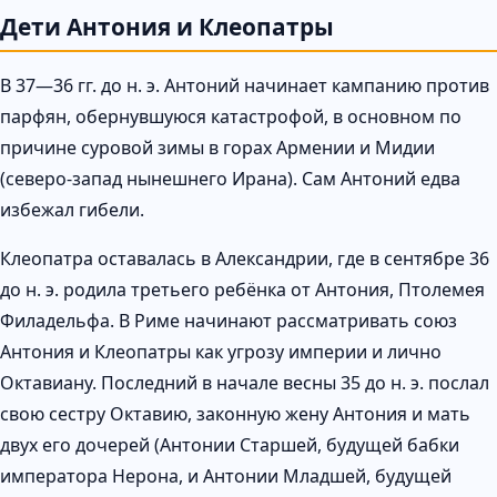
Дети Антония и Клеопатры
В 37—36 гг. до н. э. Антоний начинает кампанию против
парфян, обернувшуюся катастрофой, в основном по
причине суровой зимы в горах Армении и Мидии
(северо-запад нынешнего Ирана). Сам Антоний едва
избежал гибели.
Клеопатра оставалась в Александрии, где в сентябре 36
до н. э. родила третьего ребёнка от Антония, Птолемея
Филадельфа. В Риме начинают рассматривать союз
Антония и Клеопатры как угрозу империи и лично
Октавиану. Последний в начале весны 35 до н. э. послал
свою сестру Октавию, законную жену Антония и мать
двух его дочерей (Антонии Старшей, будущей бабки
императора Нерона, и Антонии Младшей, будущей