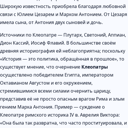
Широкую известность приобрела благодаря любовной
связи с Юлием Цезарем и Марком Антонием. От Цезаря
имела сына, от Антония двух сыновей и дочь.
Источники по Клеопатре — Плутарх, Светоний, Аппиан,
Дион Кассий, Иосиф Флавий. В большинстве своём
древняя историография ей неблагоприятна; поскольку
«История — это политика, обращённая в прошлое», то
существует мнение, что очернение
Клеопатры
осуществлено победителем Египта, императором
Октавианом Августом и его окружением,
стремившимися всеми силами очернить царицу,
представив её не просто опасным врагом Рима и злым
гением Марка Антония. Пример — суждение о
Клеопатре римского историка IV в. Аврелия Виктора:
«Она была так развратна, что часто проституировала, и