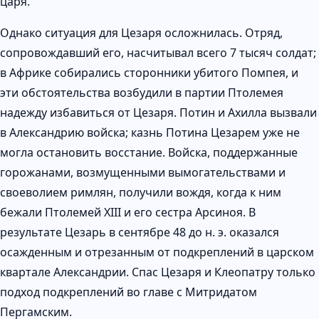
царя.
Однако ситуация для Цезаря осложнилась. Отряд,
сопровождавший его, насчитывал всего 7 тысяч солдат;
в Африке собирались сторонники убитого Помпея, и
эти обстоятельства возбудили в партии Птолемея
надежду избавиться от Цезаря. Потин и Ахилла вызвали
в Александрию войска; казнь Потина Цезарем уже не
могла остановить восстание. Войска, поддержанные
горожанами, возмущенными вымогательствами и
своеволием римлян, получили вождя, когда к ним
бежали Птолемей XIII и его сестра Арсиноя. В
результате Цезарь в сентябре 48 до н. э. оказался
осажденным и отрезанным от подкреплений в царском
квартале Александрии. Спас Цезаря и Клеопатру только
подход подкреплений во главе с Митридатом
Пергамским.