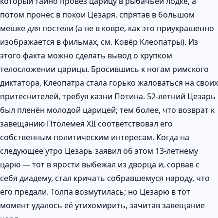
который тайно провез царицу в рыбачьей лодке, а
потом пронёс в покои Цезаря, спрятав в большом
мешке для постели (а не в ковре, как это приукрашенно
изображается в фильмах, см. Ковёр Клеопатры). Из
этого факта можно сделать вывод о хрупком
телосложении царицы. Бросившись к ногам римского
диктатора, Клеопатра стала горько жаловаться на своих
притеснителей, требуя казни Потина. 52-летний Цезарь
был пленён молодой царицей; тем более, что возврат к
завещанию Птолемея XII соответствовал его
собственным политическим интересам. Когда на
следующее утро Цезарь заявил об этом 13-летнему
царю — тот в ярости выбежал из дворца и, сорвав с
себя диадему, стал кричать собравшемуся народу, что
его предали. Толпа возмутилась; но Цезарю в тот
момент удалось её утихомирить, зачитав завещание