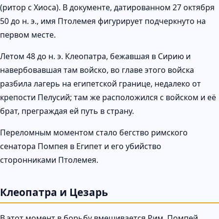
(ритор с Хиоса). В документе, датированном 27 октября
50 до н. э., имя Птолемея фигурирует подчеркнуто на
первом месте.
Летом 48 до н. э. Клеопатра, бежавшая в Сирию и
навербовавшая там войско, во главе этого войска
разбила лагерь на египетской границе, недалеко от
крепости Пелусий; там же расположился с войском и её
брат, преграждая ей путь в страну.
Переломным моментом стало бегство римского
сенатора Помпея в Египет и его убийство
сторонниками Птолемея.
Клеопатра и Цезарь
В этот момент в борьбу вмешивается Рим. Помпей,