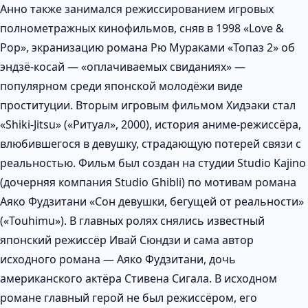
Анно также занимался режиссированием игровых
полнометражных кинофильмов, сняв в 1998 «Love &
Pop», экранизацию романа Рю Мураками «Топаз 2» об
эндзё-косай — «оплачиваемых свиданиях» —
популярном среди японской молодёжи виде
проституции. Вторым игровым фильмом Хидэаки стал
«Shiki-Jitsu» («Ритуал», 2000), история аниме-режиссёра,
влюбившегося в девушку, страдающую потерей связи с
реальностью. Фильм был создан на студии Studio Kajino
(дочерняя компания Studio Ghibli) по мотивам романа
Аяко Фудзитани «Сон девушки, бегущей от реальности»
(«Touhimu»). В главных ролях снялись известный
японский режиссёр Ивай Сюндзи и сама автор
исходного романа — Аяко Фудзитани, дочь
американского актёра Стивена Сигала. В исходном
романе главный герой не был режиссёром, его