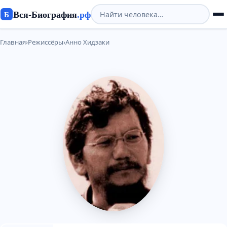
Вся-Биография
.рф
Б
Главная
›
Режиссёры
›
Анно Хидэаки