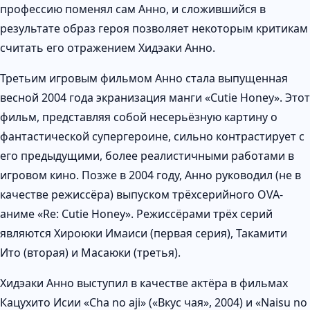
профессию поменял сам Анно, и сложившийся в
результате образ героя позволяет некоторым критикам
считать его отражением Хидэаки Анно.
Третьим игровым фильмом Анно стала выпущенная
весной 2004 года экранизация манги «Cutie Honey». Этот
фильм, представляя собой несерьёзную картину о
фантастической супергероине, сильно контрастирует с
его предыдущими, более реалистичными работами в
игровом кино. Позже в 2004 году, Анно руководил (не в
качестве режиссёра) выпуском трёхсерийного OVA-
аниме «Re: Cutie Honey». Режиссёрами трёх серий
являются Хироюки Имаиси (первая серия), Такамити
Ито (вторая) и Масаюки (третья).
Хидэаки Анно выступил в качестве актёра в фильмах
Кацухито Исии «Cha no aji» («Вкус чая», 2004) и «Naisu no