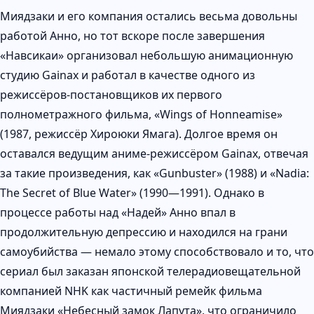
Миядзаки и его компания остались весьма довольны
работой Анно, но тот вскоре после завершения
«Навсикаи» организовал небольшую анимационную
студию Gainax и работал в качестве одного из
режиссёров-постановщиков их первого
полнометражного фильма, «Wings of Honneamise»
(1987, режиссёр Хироюки Ямага). Долгое время он
оставался ведущим аниме-режиссёром Gainax, отвечая
за такие произведения, как «Gunbuster» (1988) и «Nadia:
The Secret of Blue Water» (1990—1991). Однако в
процессе работы над «Надей» Анно впал в
продолжительную депрессию и находился на грани
самоубийства — немало этому способствовало и то, что
сериал был заказан японской телерадиовещательной
компанией NHK как частичный ремейк фильма
Миядзаки «Небесный замок Лапута», что ограничило