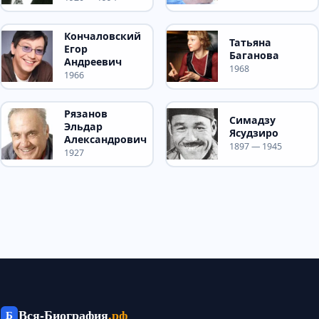
Кончаловский
Татьяна
Егор
Баганова
Андреевич
1968
1966
Рязанов
Симадзу
Эльдар
Ясудзиро
Александрович
1897 — 1945
1927
Вся-Биография
.рф
Б