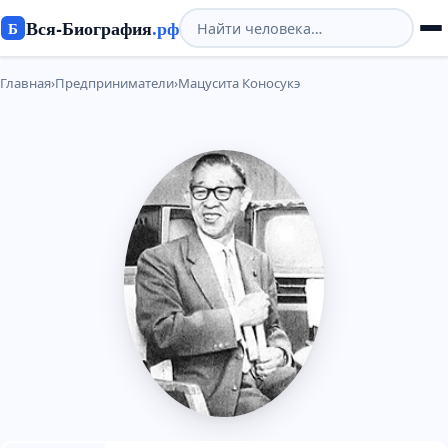
Вся-Биография
.рф
Б
Главная
›
Предприниматели
›
Мацусита Коносукэ