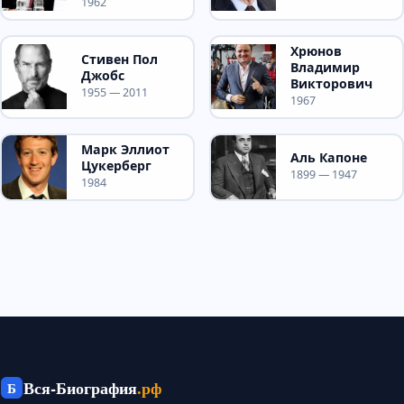
1962
Хрюнов
Стивен Пол
Владимир
Джобс
Викторович
1955 — 2011
1967
Марк Эллиот
Аль Капоне
Цукерберг
1899 — 1947
1984
Вся-Биография
.рф
Б