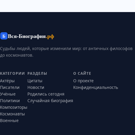
Вся-Биография
.рф
Б
Судьбы людей, которые изменили мир: от античных философов
до космонавтов.
КАТЕГОРИИ
РАЗДЕЛЫ
О САЙТЕ
Актёры
Цитаты
О проекте
Писатели
Новости
Конфиденциальность
Учёные
Родились сегодня
Политики
Случайная биография
Композиторы
Космонавты
Военные