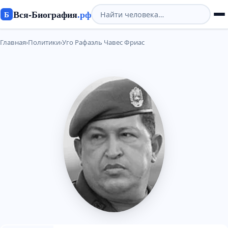
Вся-Биография
.рф
Б
Главная
›
Политики
›
Уго Рафаэль Чавес Фриас