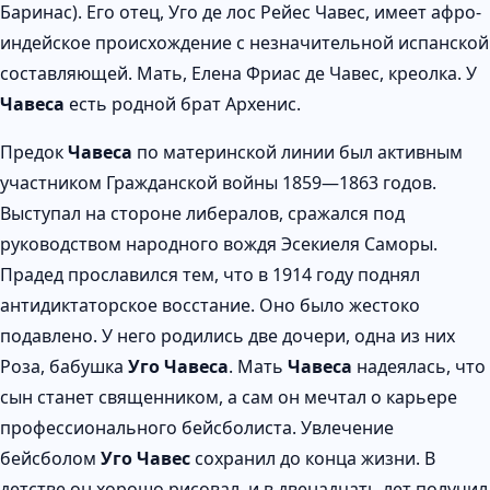
Баринас). Его отец, Уго де лос Рейес Чавес, имеет афро-
индейское происхождение с незначительной испанской
составляющей. Мать, Елена Фриас де Чавес, креолка. У
Чавеса
есть родной брат Архенис.
Предок
Чавеса
по материнской линии был активным
участником Гражданской войны 1859—1863 годов.
Выступал на стороне либералов, сражался под
руководством народного вождя Эсекиеля Саморы.
Прадед прославился тем, что в 1914 году поднял
антидиктаторское восстание. Оно было жестоко
подавлено. У него родились две дочери, одна из них
Роза, бабушка
Уго Чавеса
. Мать
Чавеса
надеялась, что
сын станет священником, а сам он мечтал о карьере
профессионального бейсболиста. Увлечение
бейсболом
Уго Чавес
сохранил до конца жизни. В
детстве он хорошо рисовал, и в двенадцать лет получил