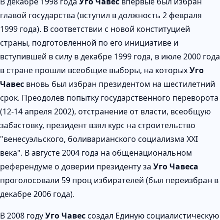
В декабре 1998 года
Уго Чавес
впервые был избран
главой государства (вступил в должность 2 февраля
1999 года). В соответствии с новой конституцией
страны, подготовленной по его инициативе и
вступившей в силу в декабре 1999 года, в июле 2000 года
в стране прошли всеобщие выборы, на которых
Уго
Чавес
вновь был избран президентом на шестилетний
срок. Преодолев попытку государственного переворота
(12-14 апреля 2002), отстранение от власти, всеобщую
забастовку, президент взял курс на строительство
"венесуэльского, боливарианского социализма XXI
века". В августе 2004 года на общенациональном
референдуме о доверии президенту за
Уго Чавеса
проголосовали 59 проц избирателей (был переизбран в
декабре 2006 года).
В 2008 году
Уго Чавес
создал Единую социалистическую