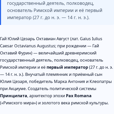
государственный деятель, полководец,
основатель Римской империи и её первый
император (27 г. до н. э. — 14 г. н. э.).
Гай Юлий Цезарь Октавиан Август (лат. Gaius Iulius
Caesar Octavianus Augustus; при рождении — Гай
Октавий Фурин) — величайший древнеримский
государственный деятель, полководец, основатель
Римской империи и её
первый император
(27 г. до н. э.
— 14 г. н. э.). Внучатый племянник и приёмный сын
Юлия Цезаря, победитель Марка Антония и Клеопатры
при Акциуме. Создатель политической системы
Принципата
, архитектор эпохи
Pax Romana
(«Римского мира») и золотого века римской культуры.