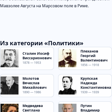
Мавзолее Августа на Марсовом поле в Риме.
Из категории «Политики»
Плеханов
Сталин Иосиф
Георгий
Виссарионович
Валентинович
1878 — 1953
1856 — 1918
Молотов
Крупская
Вячеслав
Надежда
Михайлович
Константиновна
1890 — 1986
1939 — 1939
Медведева
Путин
Светлана
Владимир