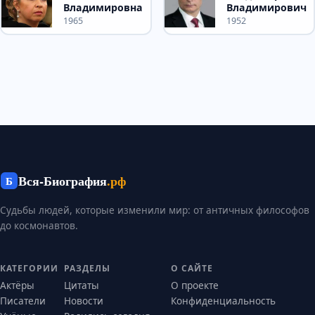
Владимировна
Владимирович
1965
1952
Вся-Биография
.рф
Б
Судьбы людей, которые изменили мир: от античных философов
до космонавтов.
КАТЕГОРИИ
РАЗДЕЛЫ
О САЙТЕ
Актёры
Цитаты
О проекте
Писатели
Новости
Конфиденциальность