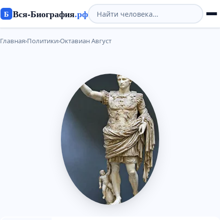
Вся-Биография
.рф
Б
Главная
›
Политики
›
Октавиан Август