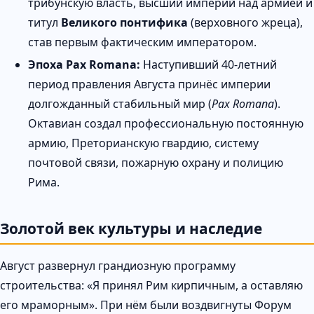
трибунскую власть, высший империй над армией и
титул
Великого понтифика
(верховного жреца),
став первым фактическим императором.
Эпоха Pax Romana:
Наступивший 40-летний
период правления Августа принёс империи
долгожданный стабильный мир (
Pax Romana
).
Октавиан создал профессиональную постоянную
армию, Преторианскую гвардию, систему
почтовой связи, пожарную охрану и полицию
Рима.
Золотой век культуры и наследие
Август развернул грандиозную программу
строительства: «Я принял Рим кирпичным, а оставляю
его мраморным». При нём были воздвигнуты Форум