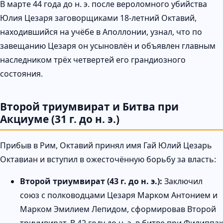
В марте 44 года до н. э. после вероломного убийства
Юлия Цезаря заговорщиками 18-летний Октавий,
находившийся на учёбе в Аполлонии, узнал, что по
завещанию Цезаря он усыновлён и объявлен главным
наследником трёх четвертей его грандиозного
состояния.
Второй триумвират и Битва при
Акциуме (31 г. до н. э.)
Прибыв в Рим, Октавий принял имя Гай Юлий Цезарь
Октавиан и вступил в ожесточённую борьбу за власть:
Второй триумвират (43 г. до н. э.):
Заключил
союз с полководцами Цезаря Марком Антонием и
Марком Эмилием Лепидом, сформировав Второй
триумвират. В 42 году до н. э. в битве при Филиппах