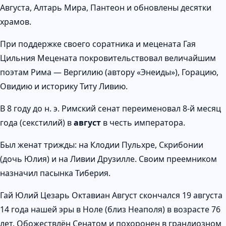
Августа, Алтарь Мира, Пантеон и обновлены десятки
храмов.
При поддержке своего соратника и мецената Гая
Цильния Мецената покровительствовал величайшим
поэтам Рима — Вергилию (автору «Энеиды»), Горацию,
Овидию и историку Титу Ливию.
В 8 году до н. э. Римский сенат переименовал 8-й месяц
года (секстилий) в
август
в честь императора.
Был женат трижды: на Клодии Пульхре, Скрибонии
(дочь Юлия) и на Ливии Друзилле. Своим преемником
назначил пасынка Тиберия.
Гай Юлий Цезарь Октавиан Август скончался 19 августа
14 года нашей эры в Ноле (близ Неаполя) в возрасте 76
лет. Обожествлён Сенатом и похоронен в грандиозном