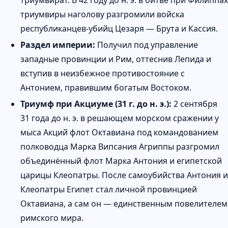
триумвиры наголову разгромили войска
республиканцев-убийц Цезаря — Брута и Кассия.
Раздел империи:
Получил под управление
западные провинции и Рим, оттеснив Лепида и
вступив в неизбежное противостояние с
Антонием, правившим богатым Востоком.
Триумф при Акциуме (31 г. до н. э.):
2 сентября
31 года до н. э. в решающем морском сражении у
мыса Акций флот Октавиана под командованием
полководца Марка Випсания Агриппы разгромил
объединённый флот Марка Антония и египетской
царицы Клеопатры. После самоубийства Антония и
Клеопатры Египет стал личной провинцией
Октавиана, а сам он — единственным повелителем
римского мира.