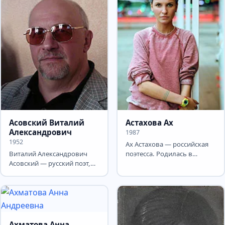
Асовский Виталий
Астахова Ах
Александрович
1987
1952
Ах Астахова — российская
Виталий Александрович
поэтесса. Родилась в
Асовский — русский поэт,
Москве 29 ноября 1987
драматург, переводчик,
года. Окончила
автор нескольких пьес,...
музыкальную...
Ахматова Анна