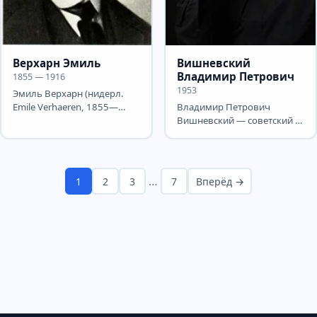
Верхарн Эмиль
Вишневский
Владимир Петрович
1855 — 1916
1953
Эмиль Верхарн (нидерл.
Emile Verhaeren, 1855—
Владимир Петрович
1916) — бельгийский
Вишневский — советский и
франкоязычный поэт и
российский поэт. Его мама
драматург,...
— коренная москвичка...
…
1
2
3
7
Вперёд →