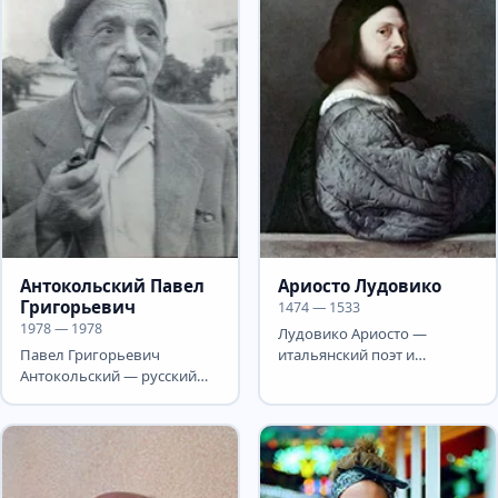
Антокольский Павел
Ариосто Лудовико
Григорьевич
1474 — 1533
1978 — 1978
Лудовико Ариосто —
Павел Григорьевич
итальянский поэт и
Антокольский — русский
драматург эпохи
советский поэт, переводчик
Возрождения. Отец
и драматург. Павел...
Лудовико видел сына...