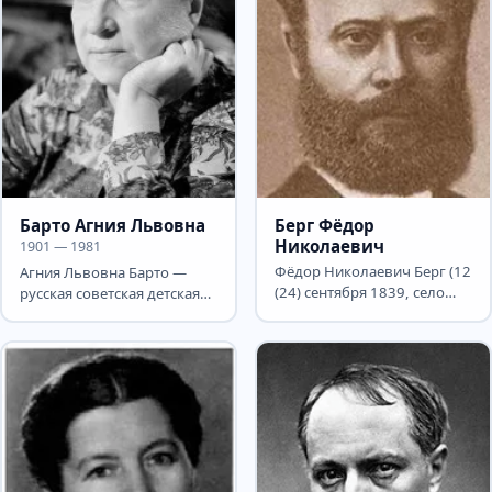
Барто Агния Львовна
Берг Фёдор
Николаевич
1901 — 1981
Фёдор Николаевич Берг (12
Агния Львовна Барто —
(24) сентября 1839, село
русская советская детская
Титово Нижнеломовского
поэтесса, писательница,
уезда Пензенской...
киносценарист,...