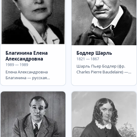
Благинина Елена
Бодлер Шарль
Александровна
1821 — 1867
1989 — 1989
Шарль Пьер Бодлер (фр.
Елена Александровна
Charles Pierre Baudelaire) —
Благинина — русская
великий французский поэт,
советская поэтесса и
критик, эссеист и...
переводчица. Родилась 14
(27) мая...