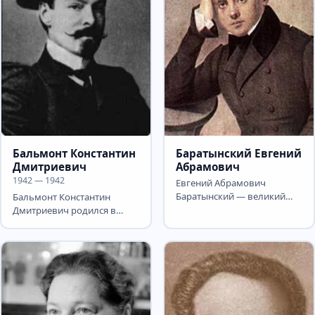
Бальмонт Константин
Баратынский Евгений
Дмитриевич
Абрамович
1942 — 1942
Евгений Абрамович
Баратынский — великий
Бальмонт Константин
русский поэт, переводчик.
Дмитриевич родился в
Одна из самых ярких и в то
дворянской семье в
же...
деревне Гумнищи
Владимирской...