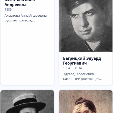
Андреевна
1889
Ахматова Анна Андреевна -
русская поэтесса,
переводчица и
литературовед. Детство
поэтессы В...
Багрицкий Эдуард
Георгиевич
1934 — 1934
Эдуард Георгиевич
Багрицкий (настоящая
фамилия — Дзю́бин,
Дзюбан; 22 октября (3
ноября) 1895,...