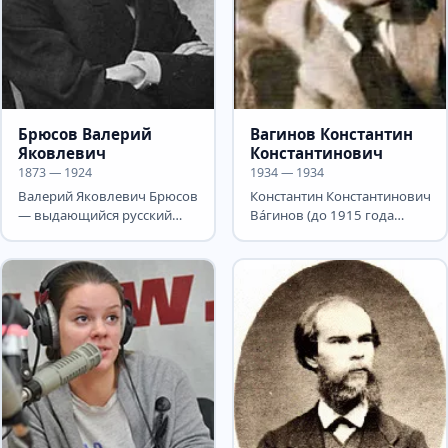
Брюсов Валерий
Вагинов Константин
Яковлевич
Константинович
1873 — 1924
1934 — 1934
Валерий Яковлевич Брюсов
Константин Константинович
— выдающийся русский
Вáгинов (до 1915 года
поэт, прозаик, драматург,
Вагенгейм; 21 сентября (3
переводчик,...
октября) 1899,...