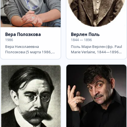
Вера Полозкова
Верлен Поль
1986
1844 — 1896
Вера Николаеевна
Поль Мари Верлен (фр. Paul
Полозкова (5 марта 1986,
Marie Verlaine, 1844—1896)
Москва) — российская
— французский поэт, один
поэтесса, актриса, певица....
из...