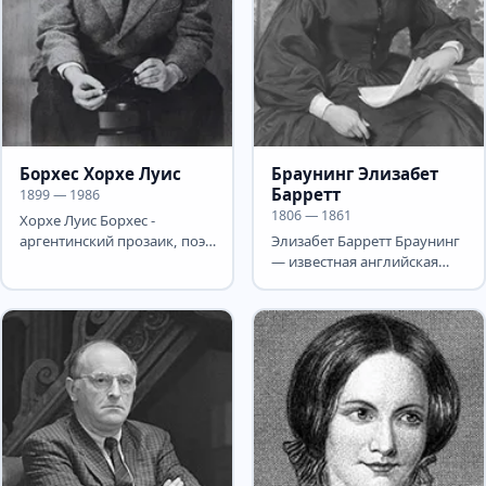
Борхес Хорхе Луис
Браунинг Элизабет
Барретт
1899 — 1986
1806 — 1861
Хорхе Луис Борхес -
аргентинский прозаик, поэт
Элизабет Барретт Браунинг
и публицист. Борхес
— известная английская
известен прежде всего...
поэтесса Викторианской
эпохи. Элизабет Барретт...