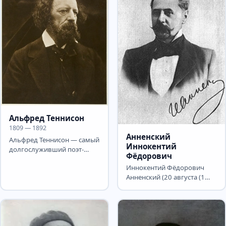
Альфред Теннисон
1809 — 1892
Анненский
Альфред Теннисон — самый
Иннокентий
долгослуживший поэт-
Фёдорович
лауреат в истории
Иннокентий Фёдорович
Британии: он носил это
Анненский (20 августа (1
звание...
сентября) 1855, Омск,
Российская империя — 30...