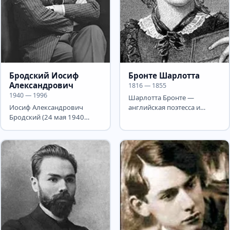
Бродский Иосиф
Бронте Шарлотта
Александрович
1816 — 1855
1940 — 1996
Шарлотта Бронте —
Иосиф Александрович
английская поэтесса и
Бродский (24 мая 1940
романистка. Шарлотта
года, Ленинград, СССР — 28
Бронте родилась 21 апреля
января 1996 года, Нью-
1816 года...
Йорк,...