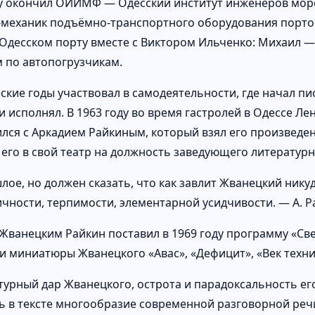
ду окончил ОИИМФ — Одесский институт инженеров мор
механик подъёмно-транспортного оборудования порт
 Одесском порту вместе с Виктором Ильченко: Михаил —
 по автопогрузчикам.
еские годы участвовал в самодеятельности, где начал п
 и исполнял. В 1963 году во время гастролей в Одессе Л
лся с Аркадием Райкиным, который взял его произведения
 его в свой театр на должность заведующего литератур
ое, но должен сказать, что как завлит Жванецкий никуд
чности, терпимости, элементарной усидчивости. — А. Р
 Жванецким Райкин поставил в 1969 году программу «Св
и миниатюры Жванецкого «Авас», «Дефицит», «Век техни
турный дар Жванецкого, острота и парадоксальность е
ь в тексте многообразие современной разговорной речи