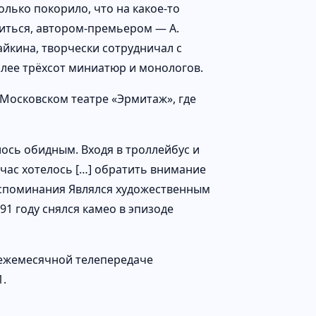
лько покорило, что на какое-то
зиться, автором-премьером — А.
айкина, творчески сотрудничал с
лее трёхсот миниатюр и монологов.
Московском театре «Эрмитаж», где
ось обидным. Входя в троллейбус и
дчас хотелось […] обратить внимание
Воспоминания Являлся художественным
1 году снялся камео в эпизоде
 ежемесячной телепередаче
1.