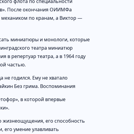
ского флота по специальности
ов». После окончания ОИИМФа
 механиком по кранам, а Виктор —
исать миниатюры и монологи, которые
енинградского театра миниатюр
 в репертуар театра, а в 1964 году
ной частью.
а не годился. Ему не хватало
айкин Без грима. Воспоминания
етофор», в которой впервые
ки».
го жизнеощущения, его способность
, его умение улавливать