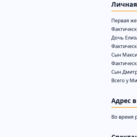
Личная
Первая же
Фактическ
Дочь Елиз
Фактическ
Сын Макс
Фактическ
Сын Дмитр
Всего у М
Адрес в
Во время р