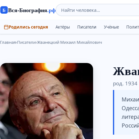
Вся-Биография
.рф
Б
Родились сегодня
Актёры
Писатели
Учёные
Поли
Главная
›
Писатели
›
Жванецкий Михаил Михайлович
Жва
род. 1934 
Михаи
Одесса
литер
Росси