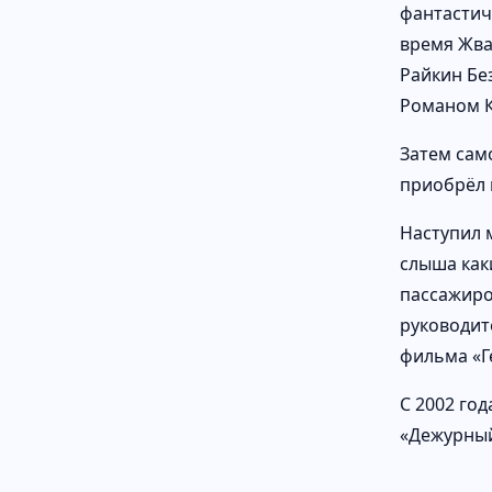
фантастич
время Жва
Райкин Бе
Романом К
Затем сам
приобрёл 
Наступил 
слыша как
пассажиро
руководит
фильма «Г
С 2002 го
«Дежурный