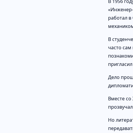
В 1956 го
«Инженер-
работал в
механиком
В студенч
часто сам
познакоми
пригласил
Дело прошл
дипломати
Вместе со
прозвучал
Но литера
передават