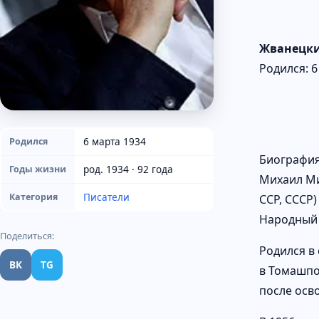
Жванецк
Родился: 6
6 марта 1934
Родился
Биографи
род. 1934 · 92 года
Годы жизни
Михаил Ми
Писатели
Категория
ССР, СССР
Народный 
Поделиться:
Родился в
ВК
TG
в Томашпо
после осв