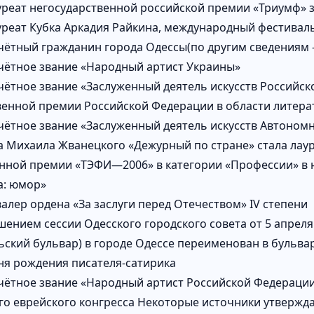
уреат негосударственной российской премии «Триумф» з
уреат Кубка Аркадия Райкина, международный фестивал
чётный гражданин города Одессы(по другим сведениям 
чётное звание «Народный артист Украины»
чётное звание «Заслуженный деятель искусств Российск
венной премии Российской Федерации в области литерат
чётное звание «Заслуженный деятель искусств Автоном
 Михаила Жванецкого «Дежурный по стране» стала лау
нной премии «ТЭФИ—2006» в категории «Профессии» в 
а: юмор»
валер ордена «За заслуги перед Отечеством» IV степени
шением сессии Одесского городского совета от 5 апреля
ский бульвар) в городе Одессе переименован в бульвар
дня рождения писателя-сатирика
чётное звание «Народный артист Российской Федераци
го еврейского конгресса Некоторые источники утвержд