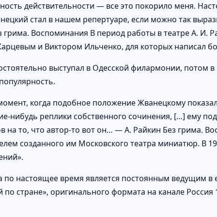
ность действительности — все это покорило меня. Насто
нецкий стал в нашем репертуаре, если можно так выра
з грима. Воспоминания В период работы в театре А. И. Р
арцевым и Виктором Ильченко, для которых написал бо
остоятельно выступал в Одесской филармонии, потом в 
популярность.
момент, когда подобное положение Жванецкому показал
ие-нибудь реплики собственного сочинения, […] ему по
в на то, что автор-то вот он… — А. Райкин Без грима. 
елем созданного им Московского театра миниатюр. В 199
ений».
да по настоящее время является постоянным ведущим в
 по стране», оригинального формата на канале Россия 