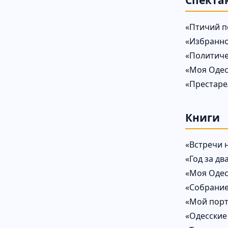
Спекта
«Птичий по
«Избранно
«Политиче
«Моя Одес
«Престаре
Книги
«Встречи н
«Год за два
«Моя Одесс
«Собрание 
«Мой порт
«Одесские 