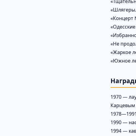
«Тщательн
«Шлягеры. 
«Концерт №
«Одесские 
«Избранное
«Не продо
«Жаркое ле
«Южное лет
Наград
1970 — ла
Карцевым
1978—1991
1990 — на
1994 — ка