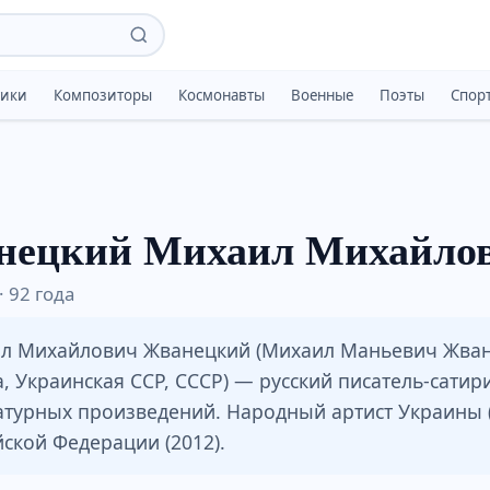
тики
Композиторы
Космонавты
Военные
Поэты
Спор
нецкий Михаил Михайло
· 92 года
л Михайлович Жванецкий (Михаил Маньевич Жванец
, Украинская ССР, СССР) — русский писатель-сатир
атурных произведений. Народный артист Украины (
йской Федерации (2012).