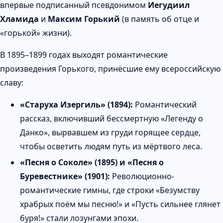
впервые подписанный псевдонимом
Иегудиил
Хламида
и
Максим Горький
(в память об отце и
«горькой» жизни).
В 1895–1899 годах выходят романтические
произведения Горького, принёсшие ему всероссийскую
славу:
«Старуха Изергиль» (1894):
Романтический
рассказ, включивший бессмертную «Легенду о
Данко», вырвавшем из груди горящее сердце,
чтобы осветить людям путь из мёртвого леса.
«Песня о Соколе» (1895) и «Песня о
Буревестнике» (1901):
Революционно-
романтические гимны, где строки «Безумству
храбрых поём мы песню!» и «Пусть сильнее глянет
буря!» стали лозунгами эпохи.