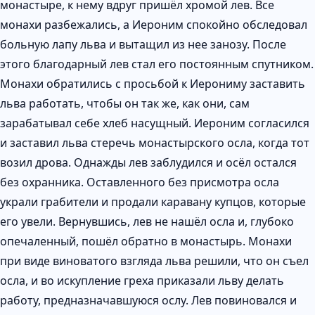
монастыре, к нему вдруг пришёл хромой лев. Все
монахи разбежались, а Иероним спокойно обследовал
больную лапу льва и вытащил из нее занозу. После
этого благодарный лев стал его постоянным спутником.
Монахи обратились с просьбой к Иерониму заставить
льва работать, чтобы он так же, как они, сам
зарабатывал себе хлеб насущный. Иероним согласился
и заставил льва стеречь монастырского осла, когда тот
возил дрова. Однажды лев заблудился и осёл остался
без охранника. Оставленного без присмотра осла
украли грабители и продали каравану купцов, которые
его увели. Вернувшись, лев не нашёл осла и, глубоко
опечаленный, пошёл обратно в монастырь. Монахи
при виде виноватого взгляда льва решили, что он съел
осла, и во искупление греха приказали льву делать
работу, предназначавшуюся ослу. Лев повиновался и