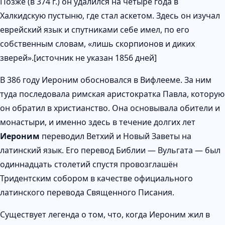
Позже (в 374 г.) он удалился на четыре года в
Халкидскую пустыню, где стал аскетом. Здесь он изучал
еврейский язык и спутниками себе имел, по его
собственным словам, «лишь скорпионов и диких
зверей».[источник не указан 1856 дней]
В 386 году Иероним обосновался в Вифлееме. За ним
туда последовала римская аристократка Павла, которую
он обратил в христианство. Она основывала обители и
монастыри, и именно здесь в течение долгих лет
Иероним
переводил Ветхий и Новый Заветы на
латинский язык. Его перевод Библии — Вульгата — был
одиннадцать столетий спустя провозглашён
Тридентским собором в качестве официального
латинского перевода Священного Писания.
Существует легенда о том, что, когда Иероним жил в