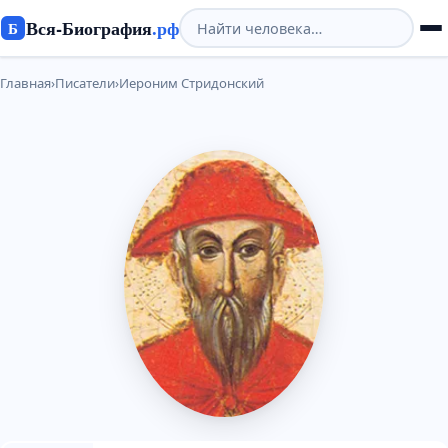
Вся-Биография
.рф
Б
Главная
›
Писатели
›
Иероним Стридонский