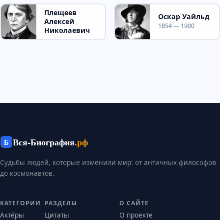
Плещеев
Оскар Уайльд
Алексей
1854 — 1900
Николаевич
Вся-Биография
.рф
Б
Судьбы людей, которые изменили мир: от античных философов
до космонавтов.
КАТЕГОРИИ
РАЗДЕЛЫ
О САЙТЕ
Актёры
Цитаты
О проекте