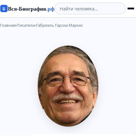
Вся-Биография
.рф
Б
Главная
›
Писатели
›
Габриэль Гарсиа Маркес