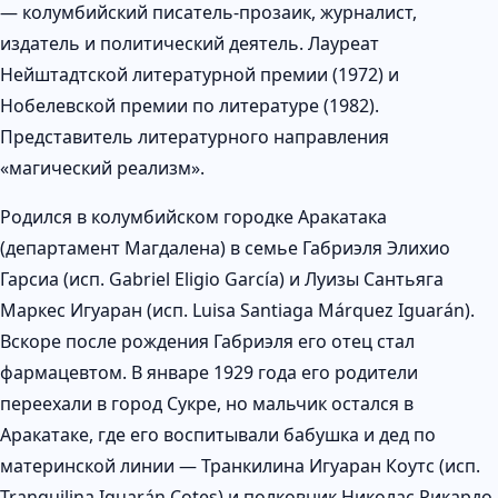
— колумбийский писатель-прозаик, журналист,
издатель и политический деятель. Лауреат
Нейштадтской литературной премии (1972) и
Нобелевской премии по литературе (1982).
Представитель литературного направления
«магический реализм».
Родился в колумбийском городке Аракатака
(департамент Магдалена) в семье Габриэля Элихио
Гарсиа (исп. Gabriel Eligio García) и Луизы Сантьяга
Маркес Игуаран (исп. Luisa Santiaga Márquez Iguarán).
Вскоре после рождения Габриэля его отец стал
фармацевтом. В январе 1929 года его родители
переехали в город Сукре, но мальчик остался в
Аракатаке, где его воспитывали бабушка и дед по
материнской линии — Транкилина Игуаран Коутс (исп.
Tranquilina Iguarán Cotes) и полковник Николас Рикардо