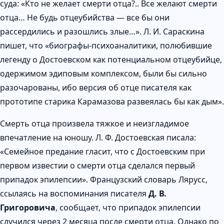
суда: «Кто не желает смерти отца?.. Все желают смерти
отца… Не будь отцеубийства — все бы они
рассердились и разошлись злые…». Л. И. Сараскина
пишет, что «биографы-психоаналитики, полюбившие
легенду о Достоевском как потенциальном отцеубийце,
одержимом эдиповым комплексом, были бы сильно
разочарованы, ибо версия об отце писателя как
прототипе старика Карамазова развеялась бы как дым».
Смерть отца произвела тяжкое и неизгладимое
впечатление на юношу. Л. Ф. Достоевская писала:
«Семейное предание гласит, что с Достоевским при
первом известии о смерти отца сделался первый
припадок эпилепсии». Французский словарь Лярусс,
ссылаясь на воспоминания писателя
Д. В.
Григоровича
, сообщает, что припадок эпилепсии
случился через 2 месяца после смерти отца. Однако по