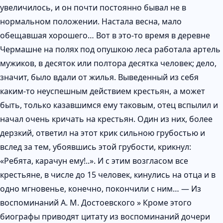
увеличилось, и он почти постоянно бывал не в
нормальном положении. Настала весна, мало
обещавшая хорошего… Вот в это-то время в деревне
Чермашне на полях под опушкою леса работала артель
мужиков, в десяток или полтора десятка человек; дело,
значит, было вдали от жилья. Выведенный из себя
каким-то неуспешным действием крестьян, а может
быть, только казавшимся ему таковым, отец вспылил и
начал очень кричать на крестьян. Один из них, более
дерзкий, ответил на этот крик сильною грубостью и
вслед за тем, убоявшись этой грубости, крикнул:
«Ребята, карачун ему!..». И с этим возгласом все
крестьяне, в числе до 15 человек, кинулись на отца и в
одно мгновенье, конечно, покончили с ним… — Из
воспоминаний А. М. Достоевского » Кроме этого
биографы приводят цитату из воспоминаний дочери