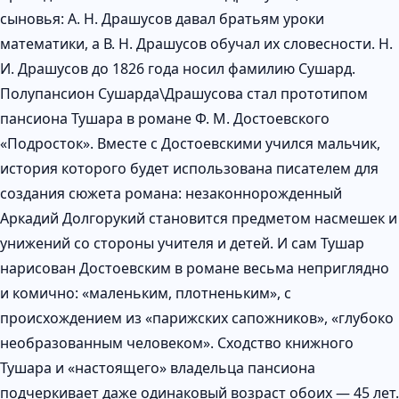
сыновья: А. Н. Драшусов давал братьям уроки
математики, а В. Н. Драшусов обучал их словесности. Н.
И. Драшусов до 1826 года носил фамилию Сушард.
Полупансион Сушарда\Драшусова стал прототипом
пансиона Тушара в романе Ф. М. Достоевского
«Подросток». Вместе с Достоевскими учился мальчик,
история которого будет использована писателем для
создания сюжета романа: незаконнорожденный
Аркадий Долгорукий становится предметом насмешек и
унижений со стороны учителя и детей. И сам Тушар
нарисован Достоевским в романе весьма неприглядно
и комично: «маленьким, плотненьким», с
происхождением из «парижских сапожников», «глубоко
необразованным человеком». Сходство книжного
Тушара и «настоящего» владельца пансиона
подчеркивает даже одинаковый возраст обоих — 45 лет.