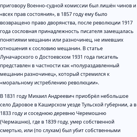
приговору Военно-судной комиссии был лишён чинов и
«всех прав состояния», в 1857 году ему было
возвращено право дворянства, после революции 1917
года сословная принадлежность писателя замещалась
понятиями мещанин или разночинец, не имевших
отношения к сословию мещанин. В статье
Луначарского о Достоевском 1931 года писатель
представлен в частности как «полураздавленный
мещанин разночинец», который стремился к
«моральному истреблению революции».
В 1831 году Михаил Андреевич приобрёл небольшое
село Даровое в Каширском уезде Тульской губернии, а в
1833 году и соседнюю деревню Черемошню
(Чермашню), где в 1839 году, умер собственной
смертью, или (по слухам) был убит собственными