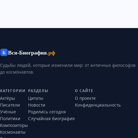
Вся-Биография
.рф
Б
Судьбы людей, которые изменили мир: от античных философов
до космонавтов.
КАТЕГОРИИ
РАЗДЕЛЫ
О САЙТЕ
Актёры
Цитаты
О проекте
Писатели
Новости
Конфиденциальность
Учёные
Родились сегодня
Политики
Случайная биография
Композиторы
Космонавты