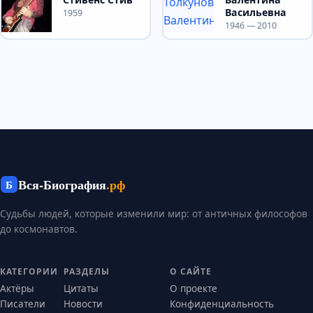
Васильевна
1959
1946 — 2010
Вся-Биография
.рф
Б
Судьбы людей, которые изменили мир: от античных философов
до космонавтов.
КАТЕГОРИИ
РАЗДЕЛЫ
О САЙТЕ
Актёры
Цитаты
О проекте
Писатели
Новости
Конфиденциальность