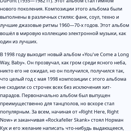
DuPont (1935—1982 гг). Этот альбом стал гимном
нового поколения. Композиции этого альбома были
выполнены в различных стилях: фанк, соул, техно и
лучшие джазовые ритмы 1960—70-х годов. Этот альбом
вошёл в мировую коллекцию электронной музыки, как
один из лучших.
В 1998 году выходит новый альбом «You've Come a Long
Way, Baby». Он прозвучал, как гром среди ясного неба,
никто его не ожидал, но он получился, получился так,
что целый год с мая 1998 композиции с этого альбома
не сходили со строчек всех без исключения хит-
парадов. Первоначально альбом был выпущен
преимущественно для танцполов, но вскоре стал
популярным. За всем, начиная от «Right Here, Right
Now» и заканчивая «Rockafeller Skank» стоял Норман
Кук и его желание написать что-нибудь выдающееся,