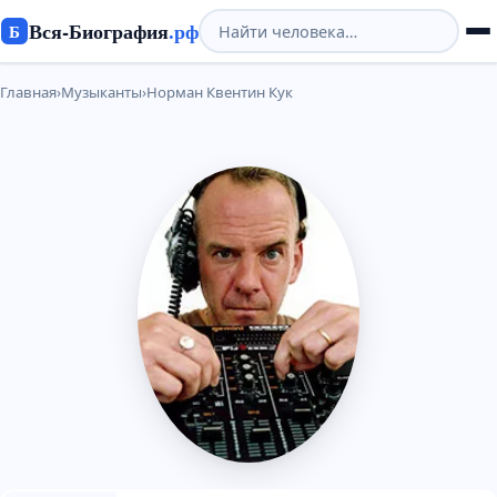
Вся-Биография
.рф
Б
Главная
›
Музыканты
›
Норман Квентин Кук