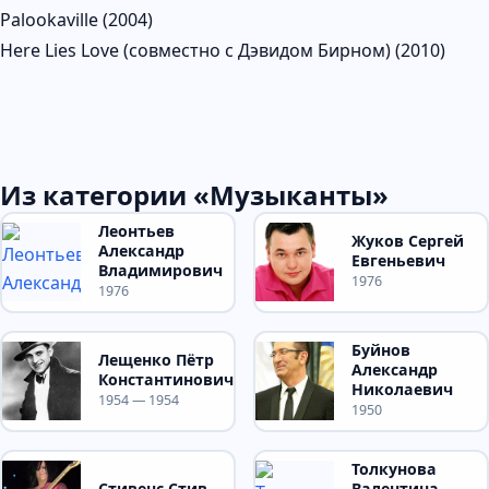
Palookaville (2004)
Here Lies Love (совместно с Дэвидом Бирном) (2010)
Из категории «Музыканты»
Леонтьев
Жуков Сергей
Александр
Евгеньевич
Владимирович
1976
1976
Буйнов
Лещенко Пётр
Александр
Константинович
Николаевич
1954 — 1954
1950
Толкунова
Стивенс Стив
Валентина