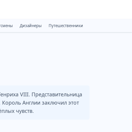
тсмены
Дизайнеры
Путешественники
Монархи
Психоло
енриха VIII. Представительница
 Король Англии заключил этот
ёплых чувств.