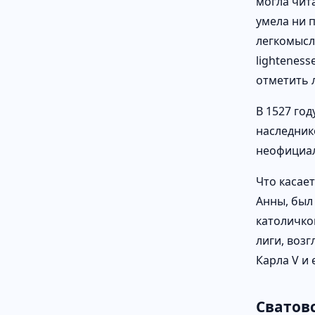
могла чита
умела ни 
легкомысли
lighteness
отметить 
В 1527 год
наследник
неофициал
Что касае
Анны, был
католичко
лиги, воз
Карла V и
Сватов