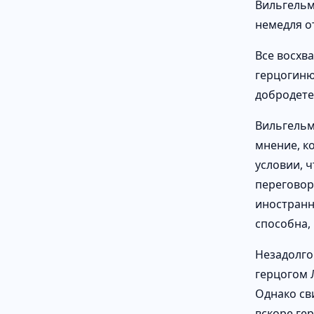
Вильгельм
немедля о
Все восхва
герцогиню
добродете
Вильгельм
мнение, ко
условии, 
переговоры
иностранн
способна,
Незадолго
герцогом 
Однако св
вскоре ге