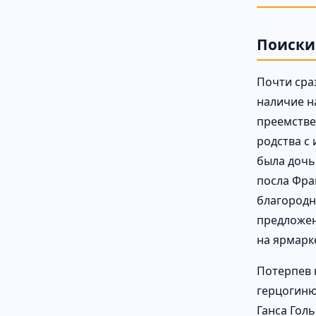
Поиски
Почти сра
наличие н
преемстве
родства с
была дочь 
посла Фра
благородн
предложен
на ярмарк
Потерпев 
герцогиню
Ганса Гол