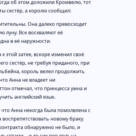
огда об этом доложили Кромвелю, тот
ты сестёр, а королю сообщил:
схитительны. Она далеко превосходит
ю луну. Все восхваляют её
дна в её наружности.
к этой затее, вскоре изменил своё
 его сестёр, не требуя приданого, при
ольбейна, король велел продолжить
что Анна не владеет ни
ттон отмечал, что принцесса умна и
учить английский язык.
 что Анна некогда была помолвлена с
а воспрепятствовать новому браку.
онтракта обнаружено не было, и
ельствами… и до сих пор вольна