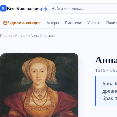
Вся-Биография
.рф
Б
Родились сегодня
Актёры
Писатели
Учёные
Поли
Главная
›
Монархи
›
Анна Клевская
Анна
1515–1557
Анна К
древн
брак 