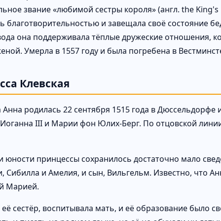
ное звание «любимой сестры короля» (англ. the King's 
ь благотворительностью и завещала своё состояние бе
вода она поддерживала тёплые дружеские отношения, ко
женой. Умерла в 1557 году и была погребена в Вестминст
сса Клевская
 Анна родилась 22 сентября 1515 года в Дюссельдорфе 
 Иоганна III и Марии фон Юлих-Берг. По отцовской лини
 и юности принцессы сохранилось достаточно мало све
, Сибилла и Амелия, и сын, Вильгельм. Известно, что А
й Марией.
 и её сестёр, воспитывала мать, и её образование было 