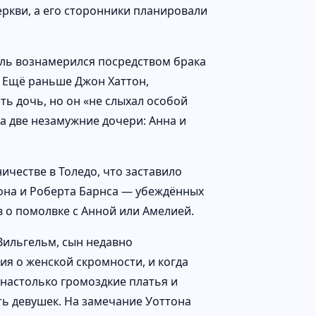
еркви, а его сторонники планировали
ль вознамерился посредством брака
. Ещё раньше Джон Хаттон,
ть дочь, но он «не слыхал особой
га две незамужние дочери: Анна и
ничестве в Толедо, что заставило
тона и Роберта Барнса — убеждённых
в о помолвке с Анной или Амелией.
Вильгельм, сын недавно
ия о женской скромности, и когда
 настолько громоздкие платья и
ть девушек. На замечание Уоттона