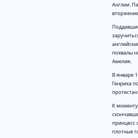
Англии. П
вторжение
Поддавшис
заручитьс
английский
похвалы ни
Амелия.
В январе 1
Генриха п
протестан
К моменту
скончавше
принцесс 
плотные г