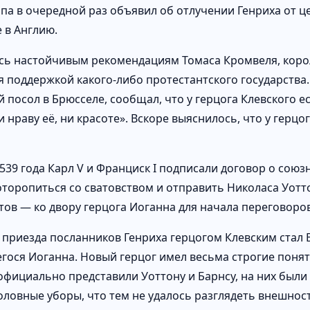
апа в очередной раз объявил об отлучении Генриха от ц
 в Англию.
ь настойчивым рекомендациям Томаса Кромвеля, коро
я поддержкой какого-либо протестантского государства
 посол в Брюсселе, сообщал, что у герцога Клевского ес
 нраву её, ни красоте». Вскоре выяснилось, что у герцо
539 года Карл V и Франциск I подписали договор о союз
оторопиться со сватовством и отправить Николаса Уот
тов — ко двору герцога Иоганна для начала переговоро
 приезда посланников Генриха герцогом Клевским стал 
гося Иоганна. Новый герцог имел весьма строгие понят
официально представили Уоттону и Барнсу, на них были
оловные уборы, что тем не удалось разглядеть внешнос