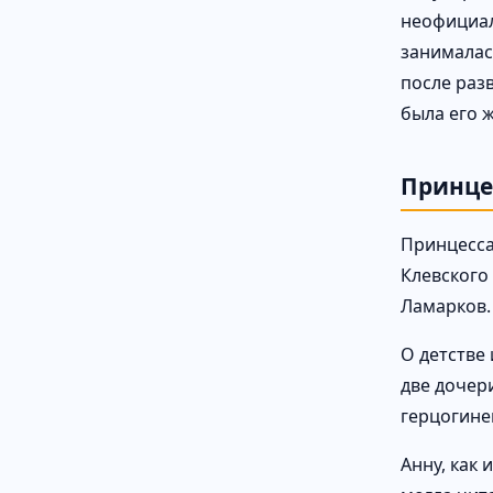
неофициаль
занималас
после раз
была его 
Принце
Принцесса
Клевского
Ламарков.
О детстве
две дочери
герцогине
Анну, как