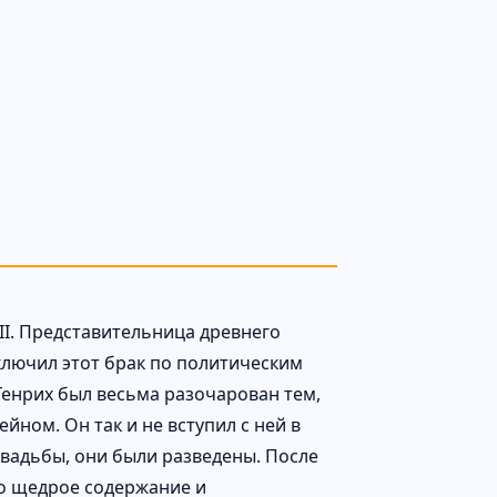
II. Представительница древнего
ключил этот брак по политическим
 Генрих был весьма разочарован тем,
йном. Он так и не вступил с ней в
свадьбы, они были разведены. После
но щедрое содержание и