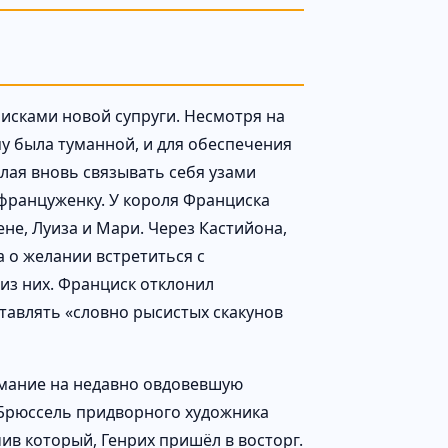
оисками новой супруги. Несмотря на
у была туманной, и для обеспечения
лая вновь связывать себя узами
француженку. У короля Франциска
ене, Луиза и Мари. Через Кастийона,
 о желании встретиться с
из них. Франциск отклонил
тавлять «словно рысистых скакунов
имание на недавно овдовевшую
 Брюссель придворного художника
ив который, Генрих пришёл в восторг.