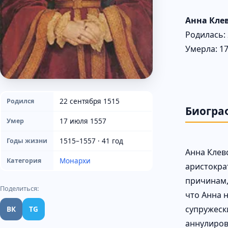
Анна Кле
Родилась: 
Умерла: 17
22 сентября 1515
Родился
Биогра
17 июля 1557
Умер
1515–1557 · 41 год
Годы жизни
Анна Клев
Монархи
Категория
аристокра
причинам,
Поделиться:
что Анна н
супружеск
ВК
TG
аннулиров