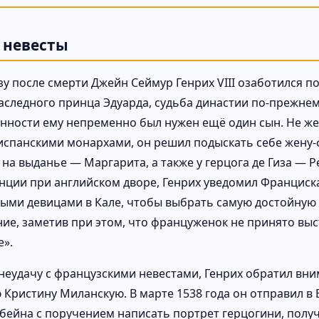
 невесты
зу после смерти Джейн Сеймур Генрих VIII озаботился п
аследного принца Эдуарда, судьба династии по-прежнем
нности ему непременно был нужен ещё один сын. Не же
 испанскими монархами, он решил подыскать себе жену-
на выданье — Маргарита, а также у герцога де Гиза — Р
нции при английском дворе, Генрих уведомил Франциска
ыми девицами в Кале, чтобы выбрать самую достойную 
ие, заметив при этом, что француженок не принято выс
е».
неудачу с французскими невестами, Генрих обратил вн
 Кристину Миланскую. В марте 1538 года он отправил в
ьбейна с поручением написать портрет герцогини, получ