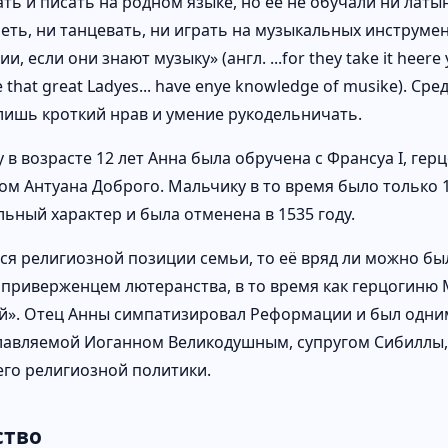
ть и писать на родном языке, но её не обучали ни латы
петь, ни танцевать, ни играть на музыкальных инструмен
и, если они знают музыку» (англ. ...for they take it heere 
e that great Ladyes... have enye knowledge of musike). С
лишь кроткий нрав и умение рукодельничать.
у в возрасте 12 лет Анна была обручена с Франсуа I, ге
ом Антуана Доброго. Мальчику в то время было только 1
ьный характер и была отменена в 1535 году.
тся религиозной позиции семьи, то её вряд ли можно бы
 приверженцем лютеранства, в то время как герцогиню
й». Отец Анны симпатизировал Реформации и был одн
главляемой Иоганном Великодушным, супругом Сибиллы
 его религиозной политики.
ство