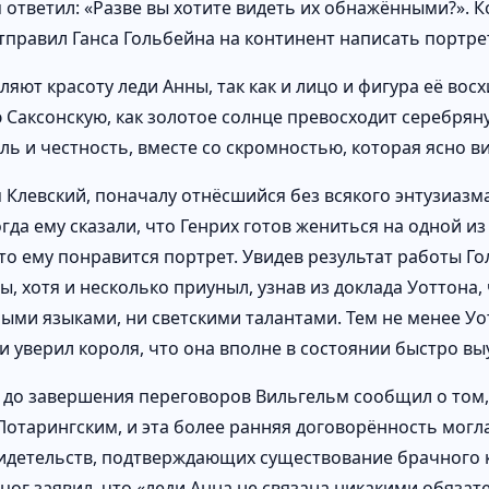
 ответил: «Разве вы хотите видеть их обнажёнными?». К
тправил Ганса Гольбейна на континент написать портре
ляют красоту леди Анны, так как и лицо и фигура её во
 Саксонскую, как золотое солнце превосходит серебряну
ль и честность, вместе со скромностью, которая ясно ви
 Клевский, поначалу отнёсшийся без всякого энтузиазма 
гда ему сказали, что Генрих готов жениться на одной из
что ему понравится портрет. Увидев результат работы Г
, хотя и несколько приуныл, узнав из доклада Уоттона, 
ыми языками, ни светскими талантами. Тем не менее Уо
 и уверил короля, что она вполне в состоянии быстро вы
 до завершения переговоров Вильгельм сообщил о том,
Лотарингским, и эта более ранняя договорённость могл
идетельств, подтверждающих существование брачного к
рцог заявил, что «леди Анна не связана никакими обязат