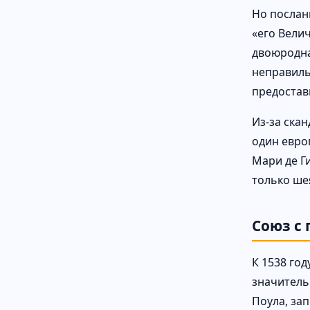
Но послан
«его Велич
двоюродна
неправильн
предостав
Из-за ска
один европ
Мари де Ги
только шея
Союз с
К 1538 го
значитель
Поула, за