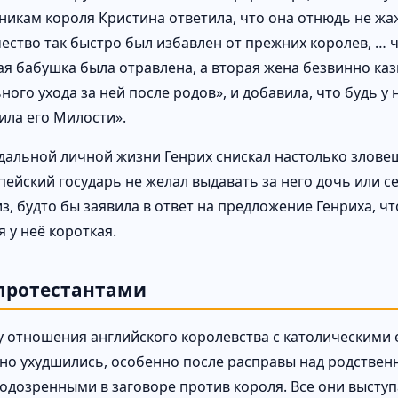
никам короля Кристина ответила, что она отнюдь не жа
ество так быстро был избавлен от прежних королев, … ч
я бабушка была отравлена, а вторая жена безвинно казн
ого ухода за ней после родов», и добавила, что будь у 
ила его Милости».
ндальной личной жизни Генрих снискал настолько злове
ейский государь не желал выдавать за него дочь или се
з, будто бы заявила в ответ на предложение Генриха, чт
 у неё короткая.
 протестантами
ду отношения английского королевства с католическим
но ухудшились, особенно после расправы над родстве
подозренными в заговоре против короля. Все они выступ