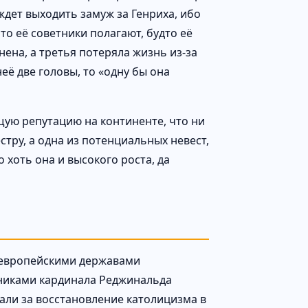
ждет выходить замуж за Генриха, ибо
то её советники полагают, будто её
ена, а третья потеряла жизнь из-за
неё две головы, то «одну бы она
щую репутацию на континенте, что ни
стру, а одна из потенциальных невест,
о хоть она и высокого роста, да
и европейскими державами
нниками кардинала Реджинальда
али за восстановление католицизма в