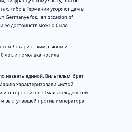
ни, ни французскому языку, она не
тах, «ибо в Германии укоряют дам в
yn Germanye for... an occasion of
реди её достоинств можно было
рцогом Лотарингским, сыном и
0 лет, и помолвка носила
ло назвать единой. Вильгельм, брат
 Марию характеризовали «истой
им из сторонников Шмалькальденской
, и выступавшей против императора