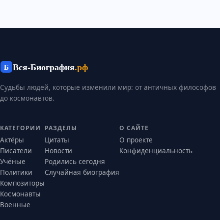
Вся-Биография
.рф
Б
Судьбы людей, которые изменили мир: от античных философов
до космонавтов.
КАТЕГОРИИ
РАЗДЕЛЫ
О САЙТЕ
Актёры
Цитаты
О проекте
Писатели
Новости
Конфиденциальность
Учёные
Родились сегодня
Политики
Случайная биография
Композиторы
Космонавты
Военные