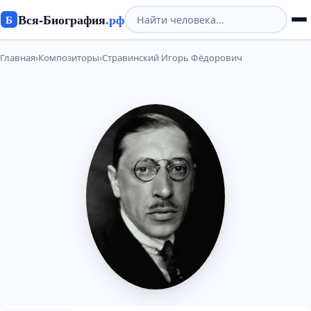
Вся-Биография
.рф
Б
Главная
›
Композиторы
›
Стравинский Игорь Фёдорович