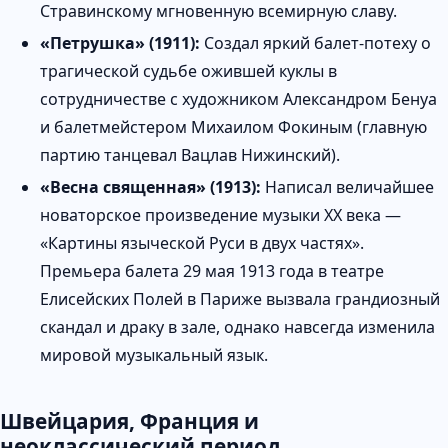
Стравинскому мгновенную всемирную славу.
«Петрушка» (1911):
Создал яркий балет-потеху о
трагической судьбе ожившей куклы в
сотрудничестве с художником Александром Бенуа
и балетмейстером Михаилом Фокиным (главную
партию танцевал Вацлав Нижинский).
«Весна священная» (1913):
Написал величайшее
новаторское произведение музыки XX века —
«Картины языческой Руси в двух частях».
Премьера балета 29 мая 1913 года в театре
Елисейских Полей в Париже вызвала грандиозный
скандал и драку в зале, однако навсегда изменила
мировой музыкальный язык.
Швейцария, Франция и
неоклассический период