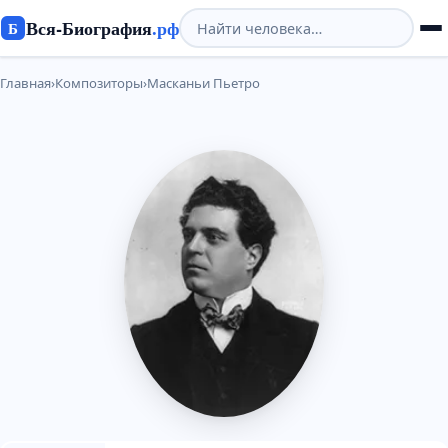
Вся-Биография
.рф
Б
Главная
›
Композиторы
›
Масканьи Пьетро