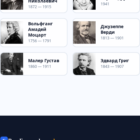
Николаевич
1941
1872 — 1915
Вольфганг
Джузеппе
Амадей
Верди
Моцарт
1813 — 1901
1756 — 1791
Малер Густав
Эдвард Григ
1860 — 1911
1843 — 1907