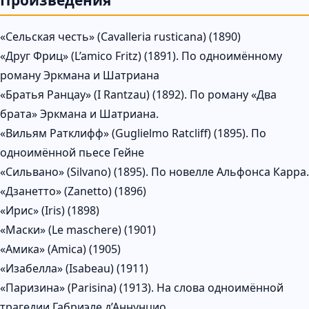
«Сельская честь» (Cavalleria rusticana) (1890)
«Друг Фриц» (L’amico Fritz) (1891). По одноимённому
роману Эркмана и Шатриана
«Братья Ранцау» (I Rantzau) (1892). По роману «Два
брата» Эркмана и Шатриана.
«Вильям Ратклифф» (Guglielmo Ratcliff) (1895). По
одноимённой пьесе Гейне
«Сильвано» (Silvano) (1895). По новелле Альфонса Карра.
«Дзанетто» (Zanetto) (1896)
«Ирис» (Iris) (1898)
«Маски» (Le maschere) (1901)
«Амика» (Amica) (1905)
«Изабелла» (Isabeau) (1911)
«Паризина» (Parisina) (1913). На слова одноимённой
трагедии Габриэле д’Аннунцио