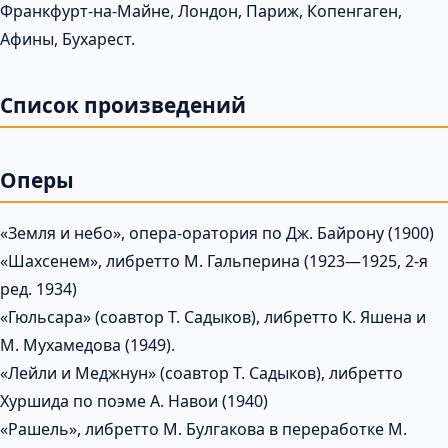
Франкфурт-на-Майне, Лондон, Париж, Копенгаген,
Афины, Бухарест.
Список произведений
Оперы
«Земля и небо», опера-оратория по Дж. Байрону (1900)
«Шахсенем», либретто М. Гальперина (1923—1925, 2-я
ред. 1934)
«Гюльсара» (соавтор Т. Садыков), либретто К. Яшена и
М. Мухамедова (1949).
«Лейли и Меджнун» (соавтор Т. Садыков), либретто
Хуршида по поэме А. Навои (1940)
«Рашель», либретто М. Булгакова в переработке М.