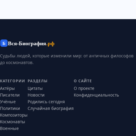
Вся-Биография
.рф
Б
Судьбы людей, которые изменили мир: от античных философов
до космонавтов.
КАТЕГОРИИ
РАЗДЕЛЫ
О САЙТЕ
Актёры
Цитаты
О проекте
Писатели
Новости
Конфиденциальность
Учёные
Родились сегодня
Политики
Случайная биография
Композиторы
Космонавты
Военные