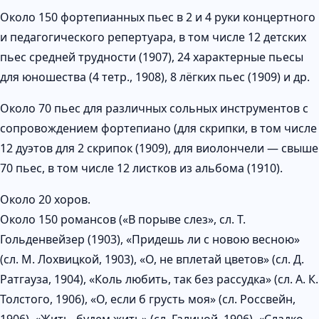
Около 150 фортепианных пьес в 2 и 4 руки концертного
и педагогического репертуара, в том числе 12 детских
пьес средней трудности (1907), 24 характерные пьесы
для юношества (4 тетр., 1908), 8 лёгких пьес (1909) и др.
Около 70 пьес для различных сольных инструментов с
сопровождением фортепиано (для скрипки, в том числе
12 дуэтов для 2 скрипок (1909), для виолончели — свыше
70 пьес, в том числе 12 листков из альбома (1910).
Около 20 хоров.
Около 150 романсов («В порыве слез», сл. Т.
Гольденвейзер (1903), «Придешь ли с новою весною»
(сл. М. Лохвицкой, 1903), «О, не вплетай цветов» (сл. Д.
Ратгауза, 1904), «Коль любить, так без рассудка» (сл. А. К.
Толстого, 1906), «О, если б грусть моя» (сл. Россвейн,
1906), «Жить, будем жить» (сл. Галиной, 1906), «Сладко