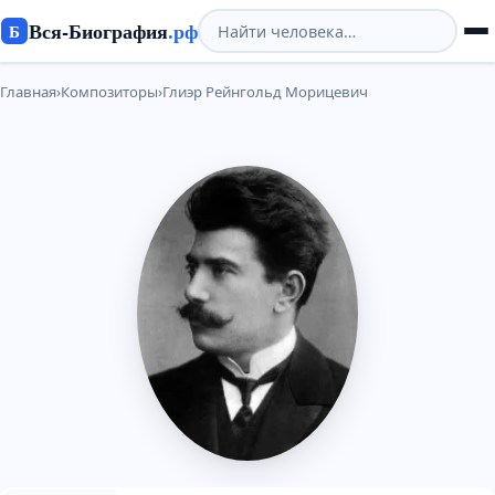
Вся-Биография
.рф
Б
Главная
›
Композиторы
›
Глиэр Рейнгольд Морицевич