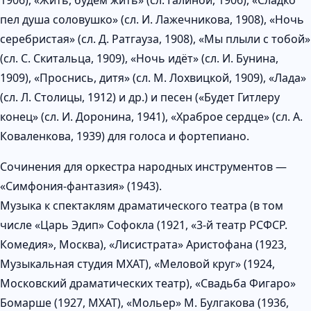
пел душа соловушко» (сл. И. Лажечникова, 1908), «Ночь
серебристая» (сл. Д. Ратгауза, 1908), «Мы плыли с тобой»
(сл. С. Скитальца, 1909), «Ночь идёт» (сл. И. Бунина,
1909), «Проснись, дитя» (сл. М. Лохвицкой, 1909), «Лада»
(сл. Л. Столицы, 1912) и др.) и песен («Будет Гитлеру
конец» (сл. И. Доронина, 1941), «Храброе сердце» (сл. А.
Коваленкова, 1939) для голоса и фортепиано.
Сочинения для оркестра народных инструментов —
«Симфония-фантазия» (1943).
Музыка к спектаклям драматического театра (в том
числе «Царь Эдип» Софокла (1921, «3-й театр РСФСР.
Комедия», Москва), «Лисистрата» Аристофана (1923,
Музыкальная студия MXAT), «Меловой круг» (1924,
Московский драматических театр), «Свадьба Фигаро»
Бомарше (1927, MXAT), «Мольер» М. Булгакова (1936,