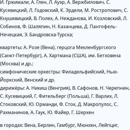
И. Гржимали, А. Глен, Л. Ауэр, А. Вержбилович, С.
Кусевицкий, Л. Годовский, К. Эрдели, М. Ростропович, С.
Кнушевицкий, В. Полех, А. Нежданова, И. Козловский, Л.
Собинов, Ф. Шаляпин, Н. Казанцева, Д. Пантофель-
Нечецкая, Э. Бандровска-Турска;
квартеты: А. Розе (Вена), герцога Мекленбургского
(Санкт-Петербург), А. Хартмана (США), им. Бетховена
(Москва) и др.;
симфонические оркестры: Филадельфийский, Нью-
Йоркский, Венский и др.
дирижёры: А. Никиш (Венгрия), В. Сафонов, Н. Черепнин,
С. Кусевицкий, Г. Фительберг (Польша), Г. Варлих, Л.
Стоковский, Ю. Орманди, Ф. Сток, Д. Макропулос, С.
Рахманинов, А. Гаук, Ю. Файер, Г. Шерхен
в городах: Вена, Берлин, Гамбург, Мюнхен, Лейпциг,