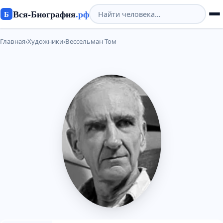
Вся-Биография
.рф
Б
Главная
›
Художники
›
Вессельман Том