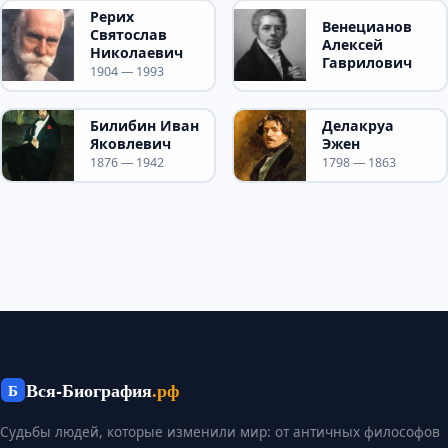
Рерих
Венецианов
Святослав
Алексей
Николаевич
Гаврилович
1904 — 1993
Билибин Иван
Делакруа
Яковлевич
Эжен
1876 — 1942
1798 — 1863
Вся-Биография
.рф
Б
Судьбы людей, которые изменили мир: от античных философов