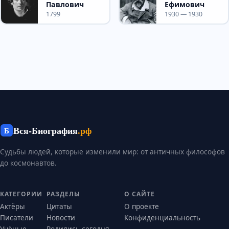
Павлович
Ефимович
1799
1930 — 1930
Вся-Биография
.рф
Б
Судьбы людей, которые изменили мир: от античных философов
до космонавтов.
КАТЕГОРИИ
РАЗДЕЛЫ
О САЙТЕ
Актёры
Цитаты
О проекте
Писатели
Новости
Конфиденциальность
Учёные
Родились сегодня