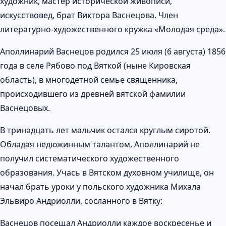
художник, мастер исторической живописи,
искусствовед, брат Виктора Васнецова. Член
литературно-художественного кружка «Молодая среда».
Аполлинарий Васнецов родился 25 июля (6 августа) 1856
года в селе Рябово под Вяткой (ныне Кировская
область), в многодетной семье священника,
происходившего из древней вятской фамилии
Васнецовых.
В тринадцать лет мальчик остался круглым сиротой.
Обладая недюжинным талантом, Аполлинарий не
получил систематического художественного
образования. Учась в Вятском духовном училище, он
начал брать уроки у польского художника Михала
Эльвиро Андриолли, сосланного в Вятку:
Васнецов посещал Андриолли каждое воскресенье и