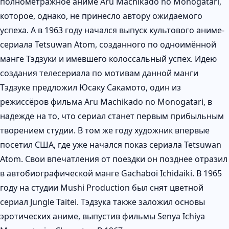
полнометражное аниме Aru Machikado no Monogatari,
которое, однако, не принесло автору ожидаемого
успеха. А в 1963 году начался выпуск культового аниме-
сериала Tetsuwan Atom, созданного по одноимённой
манге Тэдзуки и имевшего колоссальный успех. Идею
создания телесериала по мотивам данной манги
Тэдзуке предложил Юсаку Сакамото, один из
режиссёров фильма Aru Machikado no Monogatari, в
надежде на то, что сериал станет первым прибыльным
творением студии. В том же году художник впервые
посетил США, где уже начался показ сериала Tetsuwan
Atom. Свои впечатления от поездки он позднее отразил
в автобиографической манге Gachaboi Ichidaiki. В 1965
году на студии Mushi Production был снят цветной
сериал Jungle Taitei. Тэдзука также заложил основы
эротических аниме, выпустив фильмы Senya Ichiya