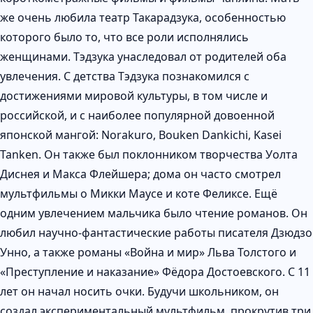
же очень любила театр Такарадзука, особенностью
которого было то, что все роли исполнялись
женщинами. Тэдзука унаследовал от родителей оба
увлечения. С детства Тэдзука познакомился с
достижениями мировой культуры, в том числе и
российской, и с наиболее популярной довоенной
японской мангой: Norakuro, Bouken Dankichi, Kasei
Tanken. Он также был поклонником творчества Уолта
Диснея и Макса Флейшера; дома он часто смотрел
мультфильмы о Микки Маусе и коте Феликсе. Ещё
одним увлечением мальчика было чтение романов. Он
любил научно-фантастические работы писателя Дзюдзо
Унно, а также романы «Война и мир» Льва Толстого и
«Преступление и наказание» Фёдора Достоевского. С 11
лет он начал носить очки. Будучи школьником, он
создал экспериментальный мультфильм, прокрутив три