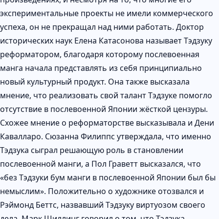
экспериментальные проекты не имели коммерческого
успеха, он не прекращал над ними работать. Доктор
исторических наук Елена Катасонова называет Тэдзуку
реформатором, благодаря которому послевоенная
манга начала представлять из себя принципиально
новый культурный продукт. Она также высказала
мнение, что реализовать свой талант Тэдзуке помогло
отсутствие в послевоенной Японии жёсткой цензуры.
Схожее мнение о реформаторстве высказывала и Дени
Кавалларо. Сюзанна Филиппс утверждала, что именно
Тэдзука сыграл решающую роль в становлении
послевоенной манги, а Пол Граветт высказался, что
«без Тэдзуки бум манги в послевоенной Японии был бы
немыслим». Положительно о художнике отозвался и
Рэймонд Беттс, назвавший Тэдзуку виртуозом своего
дела. Марк Шиллинг говорил о том, что Тэдзука,