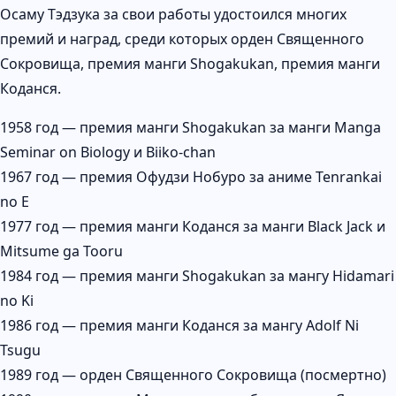
Осаму Тэдзука за свои работы удостоился многих
премий и наград, среди которых орден Священного
Сокровища, премия манги Shogakukan, премия манги
Коданся.
1958 год — премия манги Shogakukan за манги Manga
Seminar on Biology и Biiko-chan
1967 год — премия Офудзи Нобуро за аниме Tenrankai
no E
1977 год — премия манги Коданся за манги Black Jack и
Mitsume ga Tooru
1984 год — премия манги Shogakukan за мангу Hidamari
no Ki
1986 год — премия манги Коданся за мангу Adolf Ni
Tsugu
1989 год — орден Священного Сокровища (посмертно)