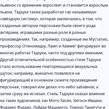
львёнок со временем взрослеет и становится взрослым
львом. Тэдзука также разработал так называемую
«звёздную систему», которая заключалась в том, что
созданные автором персонажи были своего рода
актёрами, игравшими разные роли в разных
произведениях. Так, например, созданные им Мустатио,
профессор Отяномидзу, Ламп и Хаммег фигурируют во
многих работах Тэдзуки, часто под другими именами.
Другой отличительной особенностью стиля Тэдзуки
стало использование повторяющихся визуальных
шуток; например, внезапно появлялся не
фигурирующий в основном сюжете произведения
персонаж, говорил или делал что-либо забавное, а
затем сразу же исчезал. Стиль Тэдзуки оказал влияние
на таких художников, как Мото Хагио, Хитоси Ивааки,
Фудзико Фудзио, Лэйдзи Мацумото, Томоко Танигути и