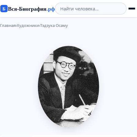
Вся-Биография
.рф
Б
Главная
›
Художники
›
Тэдзука Осаму