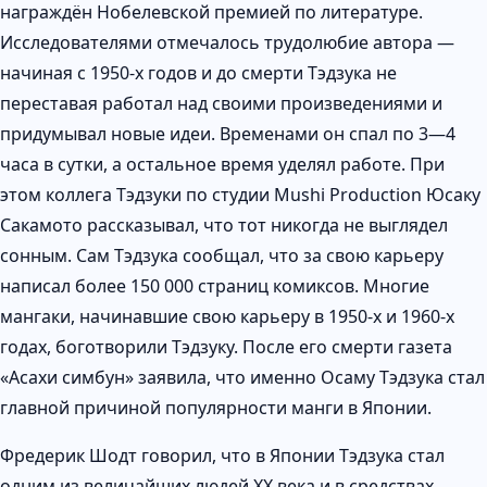
награждён Нобелевской премией по литературе.
Исследователями отмечалось трудолюбие автора —
начиная с 1950-х годов и до смерти Тэдзука не
переставая работал над своими произведениями и
придумывал новые идеи. Временами он спал по 3—4
часа в сутки, а остальное время уделял работе. При
этом коллега Тэдзуки по студии Mushi Production Юсаку
Сакамото рассказывал, что тот никогда не выглядел
сонным. Сам Тэдзука сообщал, что за свою карьеру
написал более 150 000 страниц комиксов. Многие
мангаки, начинавшие свою карьеру в 1950-х и 1960-х
годах, боготворили Тэдзуку. После его смерти газета
«Асахи симбун» заявила, что именно Осаму Тэдзука стал
главной причиной популярности манги в Японии.
Фредерик Шодт говорил, что в Японии Тэдзука стал
одним из величайших людей XX века и в средствах