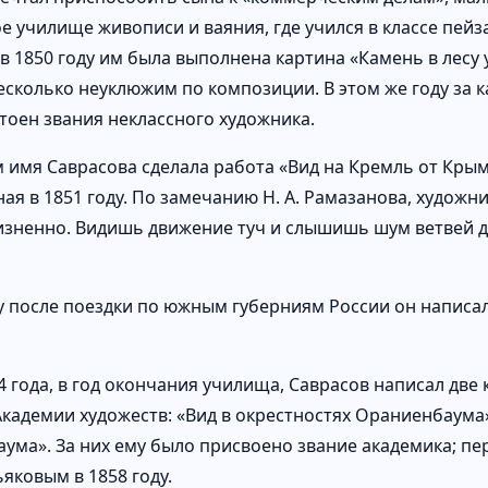
 училище живописи и ваяния, где учился в классе пейза
 в 1850 году им была выполнена картина «Камень в лесу 
есколько неуклюжим по композиции. В этом же году за 
стоен звания неклассного художника.
 имя Саврасова сделала работа «Вид на Кремль от Крым
ая в 1851 году. По замечанию Н. А. Рамазанова, худож
изненно. Видишь движение туч и слышишь шум ветвей 
ду после поездки по южным губерниям России он написал
4 года, в год окончания училища, Саврасов написал две
Академии художеств: «Вид в окрестностях Ораниенбаума»
ума». За них ему было присвоено звание академика; пе
ьяковым в 1858 году.