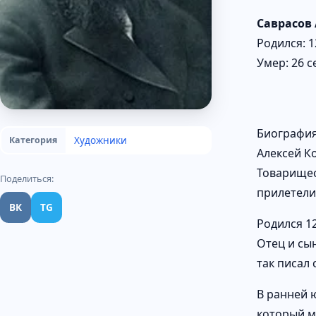
Саврасов
Родился: 1
Умер: 26 с
Биографи
Художники
Категория
Алексей К
Товарищес
Поделиться:
прилетели
ВК
TG
Родился 12
Отец и сы
так писал
В ранней 
который м