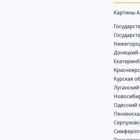
Картины А
Государст
Государст
Нижегород
Донецкий 
Екатеринб
Красноярс
Курская о
Луганский
Новосибир
Одесский 
Пензенска
Серпуховс
Симферопо