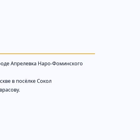
роде Апрелевка Наро-Фоминского
кве в посёлке Сокол
врасову.