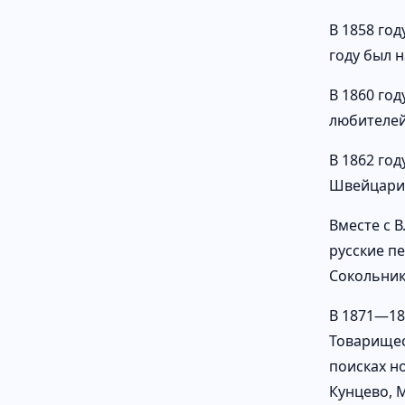
В 1858 го
году был 
В 1860 го
любителей
В 1862 го
Швейцарию
Вместе с В
русские пе
Сокольник
В 1871—18
Товарищес
поисках н
Кунцево, 