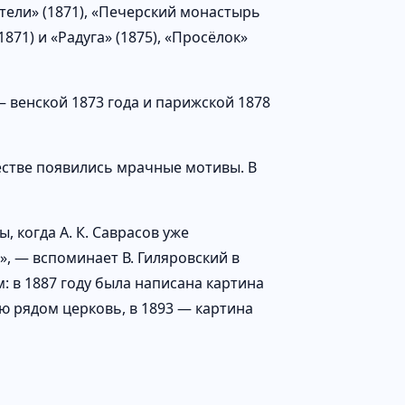
тели» (1871), «Печерский монастырь
871) и «Радуга» (1875), «Просёлок»
 венской 1873 года и парижской 1878
честве появились мрачные мотивы. В
, когда А. К. Саврасов уже
», — вспоминает В. Гиляровский в
: в 1887 году была написана картина
ю рядом церковь, в 1893 — картина