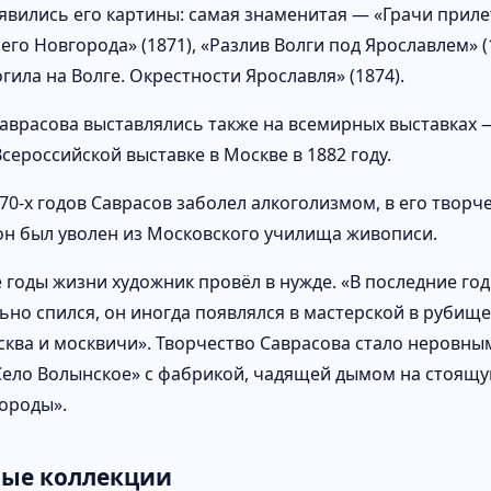
явились его картины: самая знаменитая — «Грачи приле
го Новгорода» (1871), «Разлив Волги под Ярославлем» (1
огила на Волге. Окрестности Ярославля» (1874).
аврасова выставлялись также на всемирных выставках —
Всероссийской выставке в Москве в 1882 году.
870-х годов Саврасов заболел алкоголизмом, в его твор
 он был уволен из Московского училища живописи.
годы жизни художник провёл в нужде. «В последние годы
ьно спился, он иногда появлялся в мастерской в рубище
сква и москвичи». Творчество Саврасова стало неровным
Село Волынское» с фабрикой, чадящей дымом на стоящу
городы».
ые коллекции