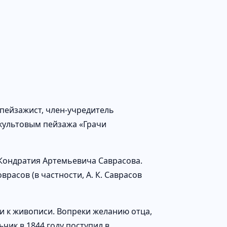
пейзажист, член-учредитель
культовым пейзажа «Грачи
и Кондратия Артемьевича Саврасова.
расов (в частности, А. К. Саврасов
и к живописи. Вопреки желанию отца,
чик в 1844 году поступил в