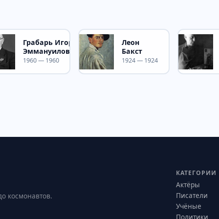
Грабарь Игорь
Леон
Эммануилович
Бакст
1960 — 1960
1924 — 1924
КАТЕГОРИИ
Актёры
Писатели
до космонавтов.
Учёные
Политики