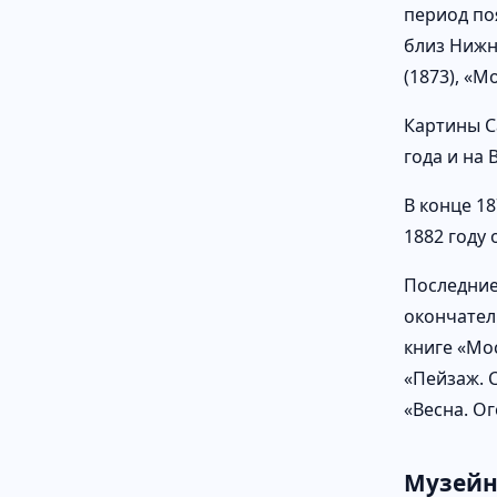
период по
близ Нижне
(1873), «М
Картины С
года и на 
В конце 1
1882 году
Последние 
окончател
книге «Мо
«Пейзаж. 
«Весна. О
Музейн