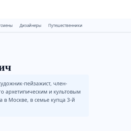
тсмены
Дизайнеры
Путешественники
Монархи
Психоло
ич
художник-пейзажист, член-
го архетипическим и культовым
а в Москве, в семье купца 3-й