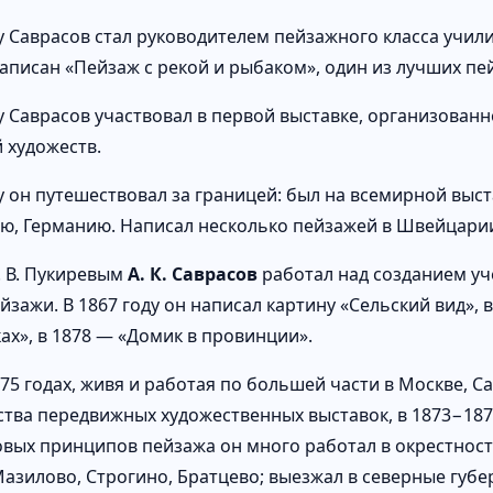
ду Саврасов стал руководителем пейзажного класса учи
написан «Пейзаж с рекой и рыбаком», один из лучших пе
ду Саврасов участвовал в первой выставке, организова
 художеств.
ду он путешествовал за границей: был на всемирной выс
, Германию. Написал несколько пейзажей в Швейцари
. В. Пукиревым
А. К. Саврасов
работал над созданием уч
йзажи. В 1867 году он написал картину «Сельский вид», 
ах», в 1878 — «Домик в провинции».
75 годах, живя и работая по большей части в Москве, С
тва передвижных художественных выставок, в 1873−1878
овых принципов пейзажа он много работал в окрестност
Мазилово, Строгино, Братцево; выезжал в северные губер