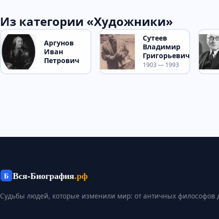
Из категории «Художники»
Сутеев
Аргунов
Владимир
Иван
Григорьевич
Петрович
1903 — 1993
Вся-Биография
.рф
Б
Судьбы людей, которые изменили мир: от античных философов 