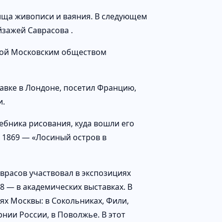
лища живописи и ваяния. В следующем
йзажей Саврасова .
нной Московским обществом
тавке в Лондоне, посетил Францию,
и.
ебника рисования, куда вошли его
в 1869 — «Лосиный остров в
аврасов участвовал в экспозициях
 — в академических выставках. В
ях Москвы: в Сокольниках, Фили,
нии России, в Поволжье. В этот