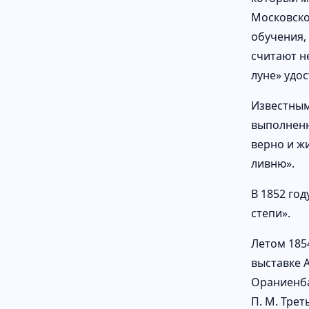
Московское
обучения,
считают н
луне» удо
Известным
выполненн
верно и ж
ливню».
В 1852 го
степи».
Летом 185
выставке 
Ораниенба
П. М. Трет