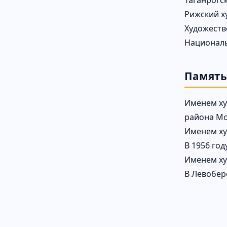
Таганрогс
Рижский х
Художеств
Национал
Память
Именем ху
района Мо
Именем ху
В 1956 го
Именем ху
В Левобер