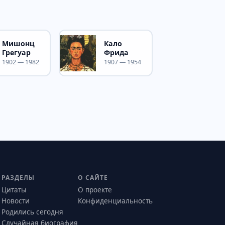
Мишонц
Кало
Грегуар
Фрида
1902 — 1982
1907 — 1954
РАЗДЕЛЫ
О САЙТЕ
Цитаты
О проекте
Новости
Конфиденциальность
Родились сегодня
Случайная биография