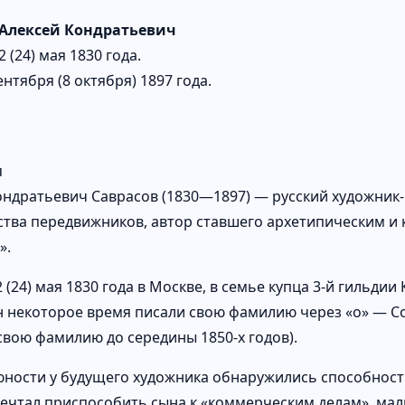
 Алексей Кондратьевич
2 (24) мая 1830 года.
ентября (8 октября) 1897 года.
я
ондратьевич Саврасов (1830—1897) — русский художник-
тва передвижников, автор ставшего архетипическим и 
».
 (24) мая 1830 года в Москве, в семье купца 3-й гильди
н некоторое время писали свою фамилию через «о» — Сов
 свою фамилию до середины 1850-х годов).
юности у будущего художника обнаружились способност
ечтал приспособить сына к «коммерческим делам», маль