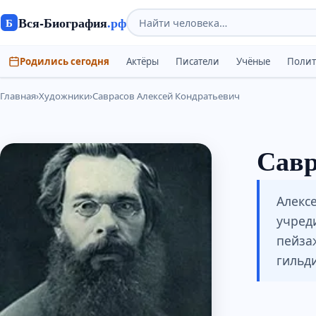
Вся-Биография
.рф
Б
Родились сегодня
Актёры
Писатели
Учёные
Поли
Главная
›
Художники
›
Саврасов Алексей Кондратьевич
Савр
Алекс
учред
пейзаж
гильд