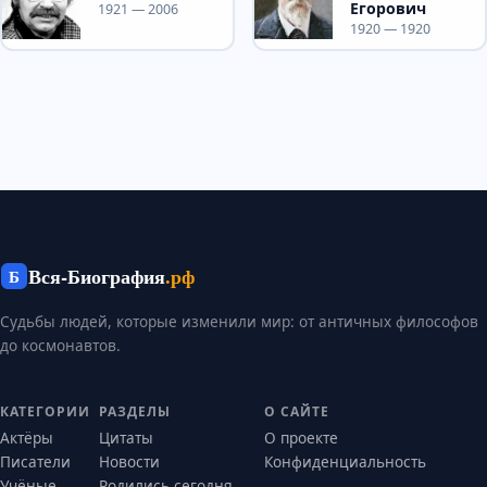
Егорович
1921 — 2006
1920 — 1920
Вся-Биография
.рф
Б
Судьбы людей, которые изменили мир: от античных философов
до космонавтов.
КАТЕГОРИИ
РАЗДЕЛЫ
О САЙТЕ
Актёры
Цитаты
О проекте
Писатели
Новости
Конфиденциальность
Учёные
Родились сегодня