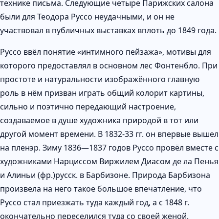
технике письма. Следующие четыре Парижских салона
были для Теодора Руссо неудачными, и он не
участвовал в публичных выставках вплоть до 1849 года.
Руссо ввёл понятие «интимного пейзажа», мотивы для
которого предоставлял в основном лес Фонтенбло. При
простоте и натуральности изображённого главную
роль в нём призван играть общий колорит картины,
сильно и поэтично передающий настроение,
создаваемое в душе художника природой в тот или
другой момент времени. В 1832-33 гг. он впервые вышел
на пленэр. Зиму 1836—1837 годов Руссо провёл вместе с
художниками Нарциссом Виржилем Диасом де ла Пенья
и Алиньи (фр.)русск. в Барбизоне. Природа Барбизона
произвела на него такое большое впечатление, что
Руссо стал приезжать туда каждый год, а с 1848 г.
окончательно переселился туда со своей женой.