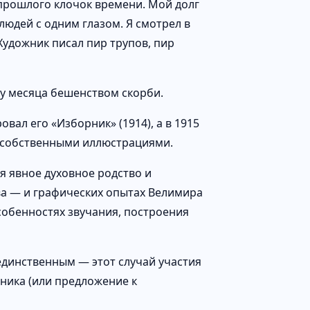
у прошлого клочок времени. Мой долг
 людей с одним глазом. Я смотрел в
Художник писал пир трупов, пир
у месяца бешенством скорби.
вал его «Изборник» (1914), а в 1915
с собственными иллюстрациями.
я явное духовное родство и
ва — и графических опытах Велимира
особенностях звучания, построения
единственным — этот случай участия
жника (или предложение к