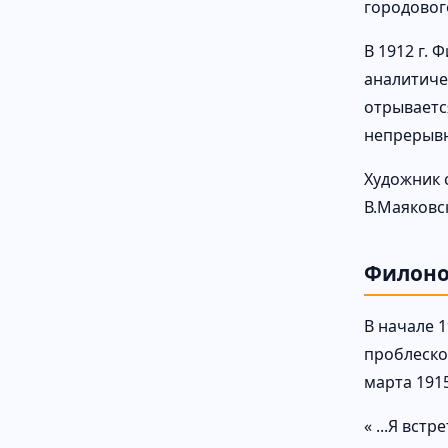
городового
В 1912 г.
аналитиче
отрываетс
непрерывн
Художник 
В.Маяковс
Филоно
В начале 
проблеско
марта 1915
« ...Я вст