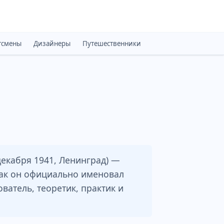
тсмены
Дизайнеры
Путешественники
Монархи
Психоло
декабря 1941, Ленинград) —
 как он официально именовал
ователь, теоретик, практик и