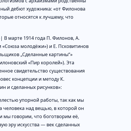
ологизмов с архаизмами родственны
рный дебют художника: «от Филонова
оторые относятся к лучшему, что
В марте 1914 года П. Филонов, А.
ки «Союза молодёжи») и Е. Псковитинов
льщиков „Сделанные картины“»
илоновский «Пир королей»). Эта
венное свидетельство существования
овес концепции и методу К.
ин и сделанных рисунков»:
елестью упорной работы, так как мы
а человека над вещью, в которой он
и мы говорим, что боготворим её,
ую эру искусства — век сделанных