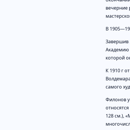
вечерние 
мастерско
В 1905—190
Завершив 
Академию 
которой о
К 1910 г 
Волдемара 
самого худ
Филонов уч
относятся «
128 см.), 
многочисл