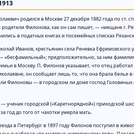
1913
лаевич родился в Москве 27 декабря 1882 года по ст. ст
о родители Филонова, как он сам пишет, — «мещане г. Р
чились в податных книгах и посемейных списках Рязанс
колай Иванов, крестьянин села Реневка Ефремовского уе
 — «бесфамильный»; предположительно, за ним фамили
емьи в Москву. П. Филонов указывает, что отец работал
олаевне, он сообщает лишь то, что она брала белье в ст
ли Филоновы — в городском ли доме господ Головиных и
 — ученик городской («Каретнорядной») приходской шко
за год до того от чахотки умерла мать.
еезда в Петербург в 1897 году Филонов поступил в жив
 оных работал «по малярно-живописному делу». Паралле