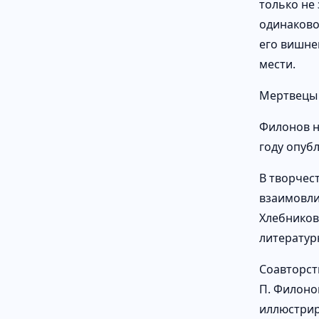
только не 
одинаково 
его вишне
мести.
Мертвецы 
Филонов на
году опуб
В творчес
взаимовли
Хлебников
литератур
Соавторст
П. Филоно
иллюстрир