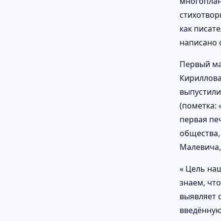
многоплан
стихотвор
как писате
написано о
Первый ма
Кириллова,
выпустили
(пометка:
первая пе
общества,
Малевича,
« Цель на
знаем, чт
выявляет 
введённую