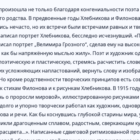
 произошла не только благодаря конгениальности поэта 
го родства. В предвоенные годы Хлебникова и Филонов
ись нечасто, но их встречи были встречами равных и тво
аписал портрет Хлебникова, бесследно исчезнувший. 
исал портрет „Велимира Грозного“, сделав ему на высо
 как бы напряжённую мыслью жилу». Поэт и художник 
 поэтическую и пластическую, стремясь расчистить сло
х усложняющих напластований, вернуть слову и изобр
 Но кроме родственности творческих принципов есть с
 к стихам Филонова и к рисункам Хлебникова. В 1915 го
ь о проросли мировой», иллюстрированную рисунками 
долго и упорно творчески работал как художник, однов
лова и речи. Как бы коснувшись глубокой старины мира,
никли драгоценным сплавом, радостным, сверкающим кус
расцвета...». Написанные сдвиговой ритмизованной пр