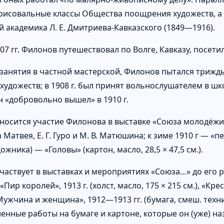
рисовальные классы Общества поощрения художеств, а с
й академика Л. Е. Дмитриева-Кавказского (1849—1916).
7 гг. Филонов путешествовал по Волге, Кавказу, посети
занятия в частной мастерской, Филонов пытался трижд
художеств; в 1908 г. был принят вольнослушателем в шк
н «добровольно вышел» в 1910 г.
относится участие Филонова в выставке «Союза молодёжи
Матвея, Е. Г. Гуро и М. В. Матюшина; к зиме 1910 г — «
ожника) — «Головы» (картон, масло, 28,5 × 47,5 см.).
аствует в выставках и мероприятиях «Союза…» до его ра
Пир королей», 1913 г. (холст, масло, 175 × 215 см.), «Крест
«Мужчина и женщина», 1912—1913 гг. (бумага, смеш. техника
енные работы на бумаге и картоне, которые он (уже) н