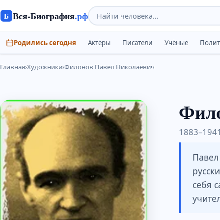
Вся-Биография
.рф
Б
Родились сегодня
Актёры
Писатели
Учёные
Поли
Главная
›
Художники
›
Филонов Павел Николаевич
Фило
1883–1941
Павел
русск
себя с
учите