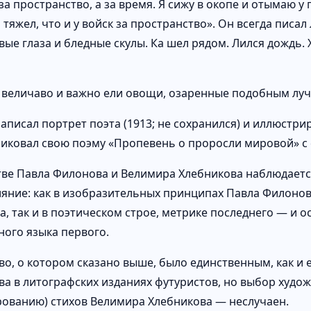
за пространство, а за время. Я сижу в окопе и отымаю 
тяжел, что и у войск за пространство». Он всегда писал
вые глаза и бледные скулы. Ка шел рядом. Лился дождь. 
величаво и важно ели овощи, озаренные подобным луч
писал портрет поэта (1913; не сохранился) и иллюстриро
ликовал свою поэму «Пропевень о проросли мировой» 
тве Павла Филонова и Велимира Хлебникова наблюдаетс
яние: как в изобразительных принципах Павла Филоно
а, так и в поэтическом строе, метрике последнего — и 
ного языка первого.
во, о котором сказано выше, было единственным, как и 
ва в литографских изданиях футуристов, но выбор худо
ованию) стихов Велимира Хлебникова — неслучаен.