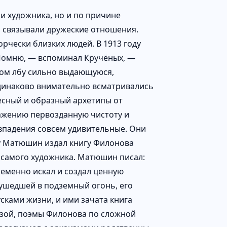
и художника, но и по причине
а связывали дружеские отношения.
рчески близких людей. В 1913 году
«Помню, — вспоминал Кручёных, —
ком лбу сильно выдающуюся,
одинаково внимательно всматривались
весный и образный архетипы от
ажению первозданную чистоту и
овпадения совсем удивительные. Они
ду Матюшин издал книгу Филонова
самого художника. Матюшин писал:
ременно искал и создал ценную
 ушедшей в подземный огонь, его
ками жизни, и ими зачата книга
озой, поэмы Филонова по сложной