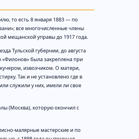
илю, то есть 8 января 1883 — по
язани»; все многочисленные члены
кой мещанской управы до 1917 года.
зда Тульской губернии, до августа
я «Филонов» была закреплена при
 кучером, извозчиком. О матери,
ирку. Так и не установлено где в
ли служили у них, имели ли свое
лы (Москва), которую окончил с
описно-малярные мастерские и по
льно, с 1898 года он посещал