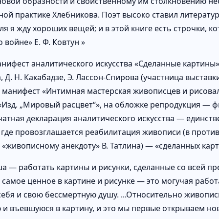
овой образности и свойственному им столкновению не
ной практике Хлебникова. Поэт высоко ставил литерату
ля я жду хороших вещей; и в этой книге есть строчки, к
 войне» Е. Ф. Ковтун »
нифест аналитического искусства «Сделанные картины»| 
 Д. Н. Какабадзе, Э. Лассон-Спирова (участница выстав
 манифест «Интимная мастерская живописцев и рисова
 «Изд. „Мировый расцвет“», на обложке репродукция — ф
чатная декларация аналитического искусства — единст
 где провозглашается реабилитация живописи (в против
 «живописному анекдоту» В. Татлина) — «сделанных карт
ша — работать картины и рисунки, сделанные со всей пр
о самое ценное в картине и рисунке — это могучая работ
себя и свою бессмертную душу. ...Относительно живопис
 и въевшуюся в картину, и это мы первые открываем нов