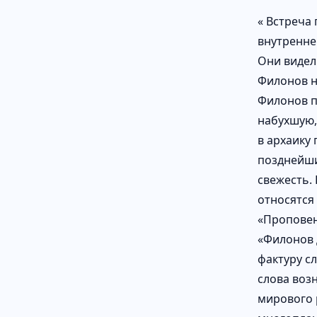
« Встреча
внутренне
Они видел
Филонов н
Филонов п
набухшую,
в архаику
позднейши
свежесть.
относятся
«Проповен
«Филонов 
фактуру с
слова воз
мирового 