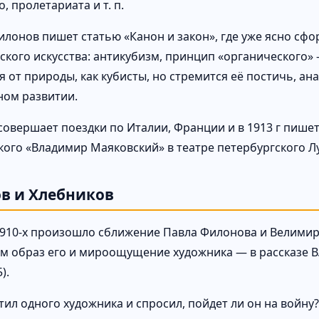
, пролетариата и т. п.
 Филонов пишет статью «Канон и закон», где уже ясно 
ского искусства: антикубизм, принцип «органического» 
я от природы, как кубисты, но стремится её постичь, а
ом развитии.
совершает поездки по Италии, Франции и в 1913 г пише
кого «Владимир Маяковский» в театре петербургского Л
в и Хлебников
1910-х произошло сближение Павла Филонова и Велими
м образ его и мироощущение художника — в рассказе В.
).
ретил одного художника и спросил, пойдет ли он на войну?