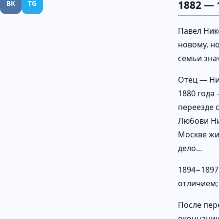
1882 — 
ВК
TG
Павел Нико
новому, н
семьи зна
Отец — Ни
1880 года
переезде с
Любови Ник
Москве жи
дело…
1894−1897
отличием; 
После пер
окончании