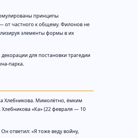
сформулированы принципы
— от частного к общему. Филонов не
нализируя элементы формы в их
т декорации для постановки трагедии
уна-парка.
ра Хлебникова. Мимолётно, ёмким
 Хлебникова «Ка» (22 февраля — 10
 Он ответил: «Я тоже веду войну,