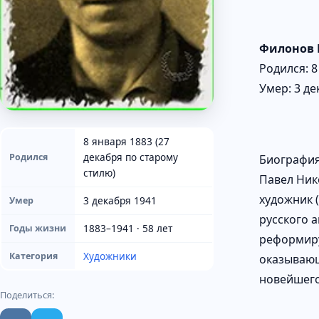
Филонов 
Родился: 8
Умер: 3 де
8 января 1883 (27
декабря по старому
Родился
Биографи
стилю)
Павел Ник
художник 
3 декабря 1941
Умер
русского а
1883–1941 · 58 лет
Годы жизни
реформиру
Художники
Категория
оказывающ
новейшего
Поделиться: