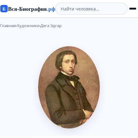
Вся-Биография
.рф
Б
Главная
›
Художники
›
Дега Эдгар