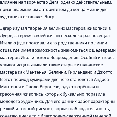
влияние на творчество Дега, однако действительным,
признаваемым им авторитетом до конца жизни для
художника оставался Энгр.
Эдгар изучал творения великих мастеров живописи в
Лувре, за время своей жизни несколько раз посещал
Италию (где проживали его родственники по линии
отца), где имел возможность знакомиться с шедеврами
мастеров Итальянского Возрождения. Особый интерес
у живописца вызывали такие старые итальянские
мастера как Мантенья, Беллини, Гирландайо и Джотто.
В этот период кумирами для него становятся Андреа
Мантенья и Паоло Веронезе, одухотворённая и
красочная живопись которых буквально поразила
молодого художника. Для его ранних работ характерны
резкий и точный рисунок, зоркая наблюдательность,
сочетающиеся то с благородно-сдержанной манерой