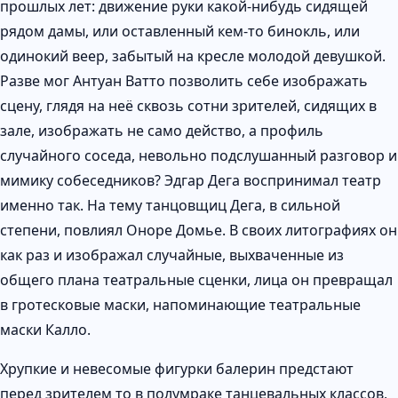
прошлых лет: движение руки какой-нибудь сидящей
рядом дамы, или оставленный кем-то бинокль, или
одинокий веер, забытый на кресле молодой девушкой.
Разве мог Антуан Ватто позволить себе изображать
сцену, глядя на неё сквозь сотни зрителей, сидящих в
зале, изображать не само действо, а профиль
случайного соседа, невольно подслушанный разговор и
мимику собеседников? Эдгар Дега воспринимал театр
именно так. На тему танцовщиц Дега, в сильной
степени, повлиял Оноре Домье. В своих литографиях он
как раз и изображал случайные, выхваченные из
общего плана театральные сценки, лица он превращал
в гротесковые маски, напоминающие театральные
маски Калло.
Хрупкие и невесомые фигурки балерин предстают
перед зрителем то в полумраке танцевальных классов,