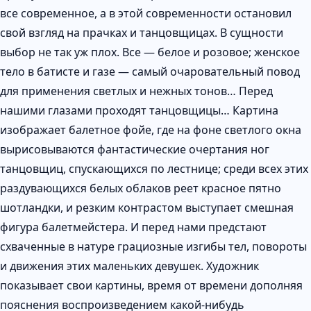
все современное, а в этой современности остановил
свой взгляд на прачках и танцовщицах. В сущности
выбор не так уж плох. Все — белое и розовое; женское
тело в батисте и газе — самый очаровательный повод
для применения светлых и нежных тонов… Перед
нашими глазами проходят танцовщицы… Картина
изображает балетное фойе, где на фоне светлого окна
вырисовываются фантастические очертания ног
танцовщиц, спускающихся по лестнице; среди всех этих
раздувающихся белых облаков реет красное пятно
шотландки, и резким контрастом выступает смешная
фигура балетмейстера. И перед нами предстают
схваченные в натуре грациозные изгибы тел, повороты
и движения этих маленьких девушек. Художник
показывает свои картины, время от времени дополняя
пояснения воспроизведением какой-нибудь