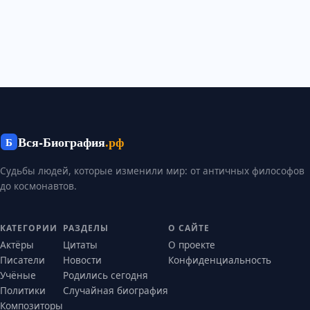
Вся-Биография
.рф
Б
Судьбы людей, которые изменили мир: от античных философов
до космонавтов.
КАТЕГОРИИ
РАЗДЕЛЫ
О САЙТЕ
Актёры
Цитаты
О проекте
Писатели
Новости
Конфиденциальность
Учёные
Родились сегодня
Политики
Случайная биография
Композиторы