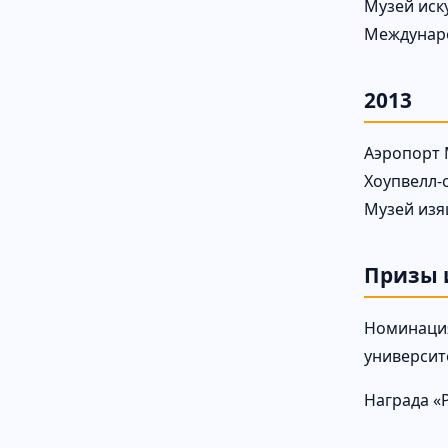
Музей иск
Междунаро
2013
Аэропорт 
Хоупвелл-с
Музей изя
Призы 
Номинация 
университ
Награда «P