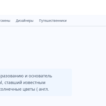
тсмены
Дизайнеры
Путешественники
Монархи
Психоло
бразованию и основатель
al, ставший известным
олнечные цветы ( англ.