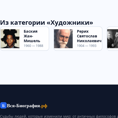
Из категории «Художники»
Баския
Рерих
Жан-
Святослав
Мишель
Николаевич
1960 — 1988
1904 — 1993
Вся-Биография
.рф
Б
Судьбы людей, которые изменили мир: от античных философов 