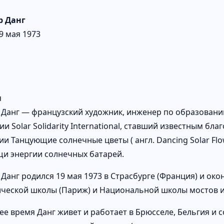
р Данг
9 мая 1973
я
 Данг — французский художник, инженер по образован
и Solar Solidarity International, ставший известным бл
ии Танцующие солнечные цветы ( англ. Dancing Solar Flo
и энергии солнечных батарей.
 Данг родился 19 мая 1973 в Страсбурге (Франция) и ок
ческой школы (Париж) и Национальной школы мостов и 
ее время Данг живет и работает в Брюсселе, Бельгия и 