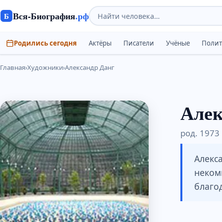
Вся-Биография
.рф
Б
Родились сегодня
Актёры
Писатели
Учёные
Поли
Главная
›
Художники
›
Александр Данг
Алек
род. 1973 
Алекс
некомм
благо