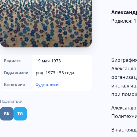
Александ
Родился: 1
Биографи
19 мая 1973
Родился
Александр
род. 1973 · 53 года
Годы жизни
организаци
Художники
Категория
инсталляц
при помощ
Поделиться:
Александр
ВК
TG
Политехни
В настоящ