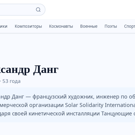
тики
Композиторы
Космонавты
Военные
Поэты
Спор
сандр Данг
· 53 года
андр Данг — французский художник, инженер по о
ерческой организации Solar Solidarity Internation
даря своей кинетической инсталляции Танцующие с