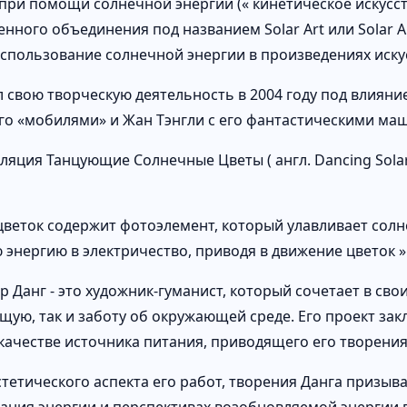
при помощи солнечной энергии (« кинетическое искусств
енного объединения под названием Solar Art или Solar 
использование солнечной энергии в произведениях иску
л свою творческую деятельность в 2004 году под влияни
его «мобилями» и Жан Тэнгли с его фантастическими ма
лляция Танцующие Солнечные Цветы ( англ. Dancing Solar
цветок содержит фотоэлемент, который улавливает сол
 энергию в электричество, приводя в движение цветок »
р Данг - это художник-гуманист, который сочетает в сво
щую, так и заботу об окружающей среде. Его проект за
 качестве источника питания, приводящего его творения
тетического аспекта его работ, творения Данга призыв