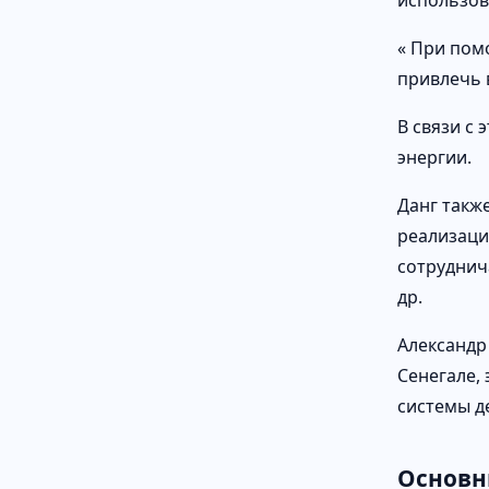
использов
« При пом
привлечь 
В связи с
энергии.
Данг такж
реализации
сотруднич
др.
Александр
Сенегале,
системы д
Основн