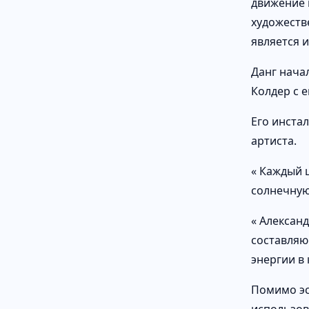
движение 
художеств
является 
Данг нача
Колдер с 
Его инста
артиста.
« Каждый 
солнечную
« Александ
составляю
энергии в
Помимо эс