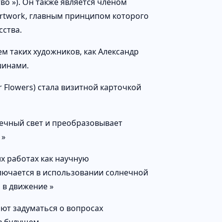
о »). Он также является членом
Artwork, главным принципом которого
сства.
ем таких художников, как Александр
шинами.
 Flowers) стала визитной карточкой
нечный свет и преобразовывает
 »
их работах как научную
ключается в использовании солнечной
 в движение »
ают задуматься о вопросах