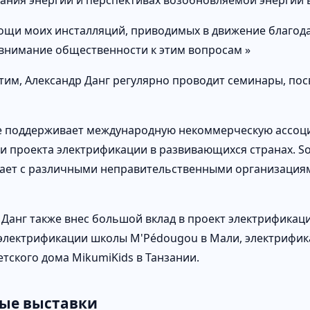
ания энергии и перспективах возобновляемой энергии 
ощи моих инсталляций, приводимых в движение благода
внимание общественности к этим вопросам »
 этим, Александр Данг регулярно проводит семинары, 
е поддерживает международную некоммерческую ассоциаци
 проекта электрификации в развивающихся странах. Solar
ает с различными неправительственными организациями
 Данг также внес большой вклад в проект электрификац
 электрификации школы M'Pédougou в Мали, электрифи
етского дома MikumiKids в Танзании.
ые выставки