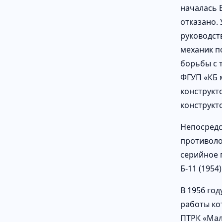
началась 
отказано. 
руководст
механик п
борьбы с 
ФГУП «КБ 
конструкт
конструкт
Непосредс
противоло
серийное 
Б-11 (1954)
В 1956 го
работы ко
ПТРК «Мал