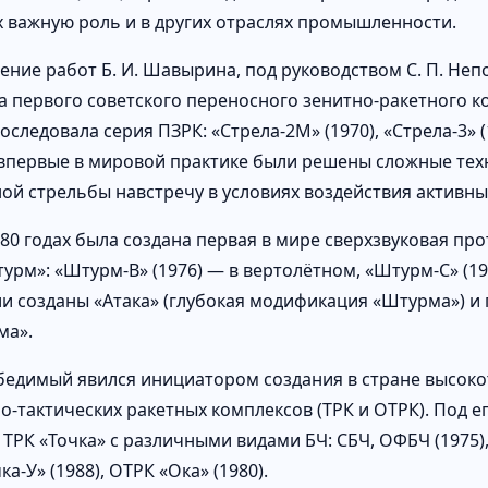
 важную роль и в других отраслях промышленности.
ение работ Б. И. Шавырина, под руководством С. П. Не
 первого советского переносного зенитно-ракетного ком
следовала серия ПЗРК: «Стрела-2М» (1970), «Стрела-3» (19
 впервые в мировой практике были решены сложные тех
ой стрельбы навстречу в условиях воздействия активны
80 годах была создана первая в мире сверхзвуковая пр
турм»: «Штурм-В» (1976) — в вертолётном, «Штурм-С» (1
и созданы «Атака» (глубокая модификация «Штурма») и
ма».
обедимый явился инициатором создания в стране высок
о-тактических ракетных комплексов (ТРК и ОТРК). Под 
ТРК «Точка» с различными видами БЧ: СБЧ, ОФБЧ (1975), КБ
ка-У» (1988), ОТРК «Ока» (1980).