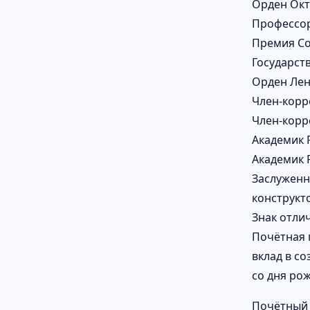
Орден Окт
Профессор
Премия Со
Государст
Орден Лен
Член-корр
Член-корр
Академик 
Академик 
Заслуженн
конструкт
Знак отлич
Почётная 
вклад в с
со дня ро
Почётный 