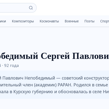
тики
Композиторы
Космонавты
Военные
Поэты
Спор
бедимый Сергей Павлов
 · 92 года
й Павлович Непобедимый — советский конструктор
ительный член (академик) РАРАН. Родился в семье 
хала в Курскую губернию и обосновалась в селе Н