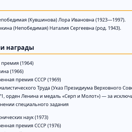
победимая (Кувшинова) Лора Ивановна (1923—1997).
кина (Непобедимая) Наталия Сергеевна (род. 1943).
 и награды
 премия (1964)
ина (1966)
венная премия СССР (1969)
иалистического Труда (Указ Президиума Верховного Сове
71, орден Ленина и медаль «Серп и Молот») — за исключ
нении специального задания
нических наук (1973)
венная премия СССР (1976)