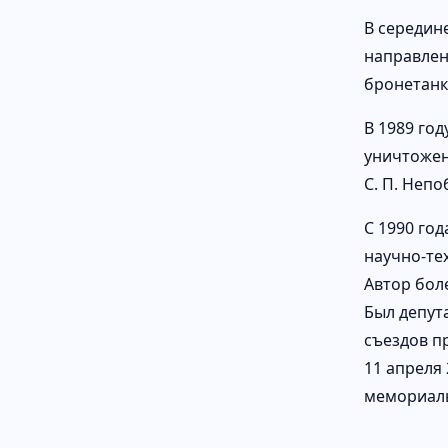
В середин
направлен
бронетанк
В 1989 го
уничтожен
С. П. Неп
С 1990 го
научно-те
Автор бол
Был депута
съездов п
11 апреля
мемориал