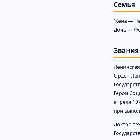
Семья
Жена — Не
Дочь — Фо
Звания
Ленинская
Орден Лен
Государст
Герой Соц
апреля 19
при выпол
Доктор тех
Государст