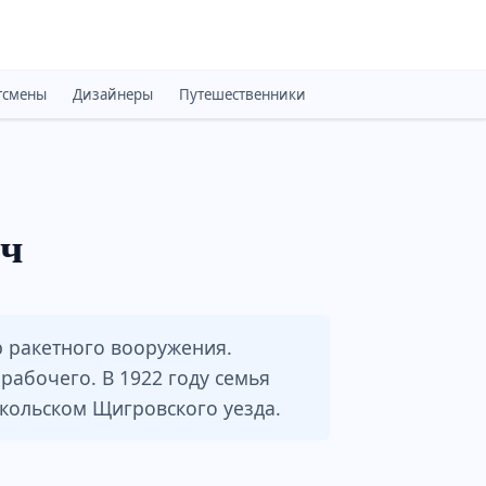
тсмены
Дизайнеры
Путешественники
Монархи
Психоло
ич
 ракетного вооружения.
рабочего. В 1922 году семья
икольском Щигровского уезда.