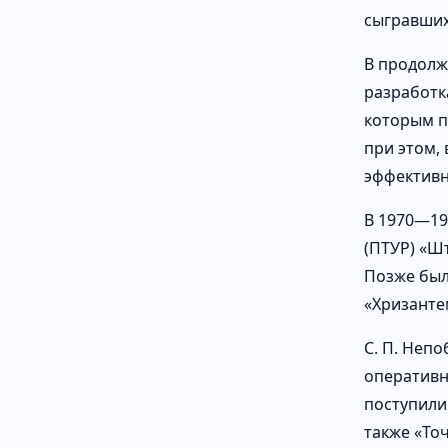
сыгравших
В продолж
разработка
которым по
при этом,
эффективн
В 1970—19
(ПТУР) «Ш
Позже был
«Хризанте
С. П. Неп
оперативн
поступили 
также «Точ