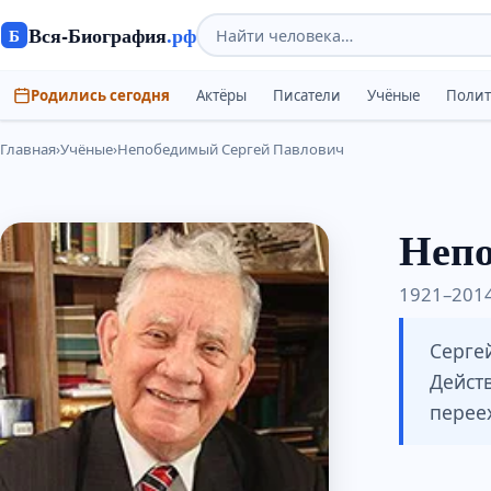
Вся-Биография
.рф
Б
Родились сегодня
Актёры
Писатели
Учёные
Поли
Главная
›
Учёные
›
Непобедимый Сергей Павлович
Непо
1921–2014
Серге
Действ
перее