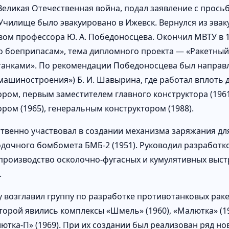
Великая Отечественная война, подал заявление с просьб
Училище было эвакуировано в Ижевск. Вернулся из эваку
вом профессора Ю. А. Победоносцева. Окончил МВТУ в 1
о боеприпасам», тема дипломного проекта — «Ракетны
танками». По рекомендации Победоносцева был направл
машиностроения») Б. И. Шавырина, где работал вплоть 
ором, первым заместителем главного конструктора (196
ором (1965), генеральным конструктором (1988).
твенно участвовал в создании механизма заряжания дл
дочного бомбомета БМБ-2 (1951). Руководил разработк
производство осколочно-фугасных и кумулятивных выстр
.
ду возглавил группу по разработке противотанковых рак
торой явились комплексы «Шмель» (1960), «Малютка» (1
ютка-П» (1969). При их создании был реализован ряд но