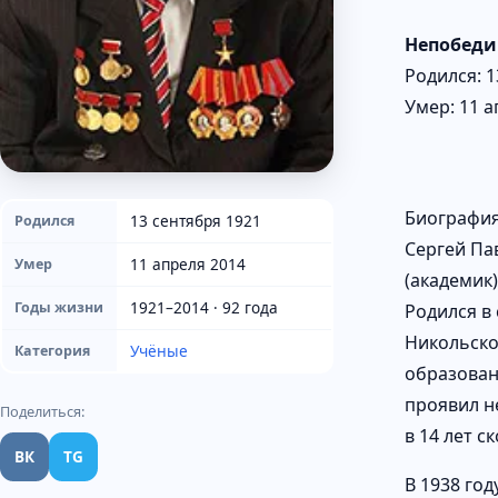
Непобеди
Родился: 1
Умер: 11 а
Биографи
13 сентября 1921
Родился
Сергей Па
11 апреля 2014
Умер
(академик)
1921–2014 · 92 года
Годы жизни
Родился в 
Никольско
Учёные
Категория
образован
проявил н
Поделиться:
в 14 лет с
ВК
TG
В 1938 го