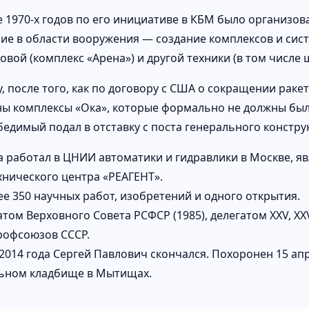
е 1970-х годов по его инициативе в КБМ было организо
ие в области вооружения — создание комплексов и сист
овой (комплекс «Арена») и другой техники (в том числе 
ду, после того, как по договору с США о сокращении рак
ы комплексы «Ока», которые формально не должны были
обедимый подал в отставку с поста генерального констру
да работал в ЦНИИ автоматики и гидравлики в Москве, 
хнического центра «РЕАГЕНТ».
ее 350 научных работ, изобретений и одного открытия.
том Верховного Совета РСФСР (1985), делегатом ХХV, ХХVI
рофсоюзов СССР.
 2014 года Сергей Павлович скончался. Похоронен 15 а
ьном кладбище в Мытищах.