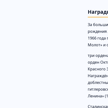
Наград
За больши
рождения 
1966 года
Молот» и 
три ордена
орден Октя
Красного З
Награждён
доблестный
гитлеровск
Ленина» (1
Сталинска