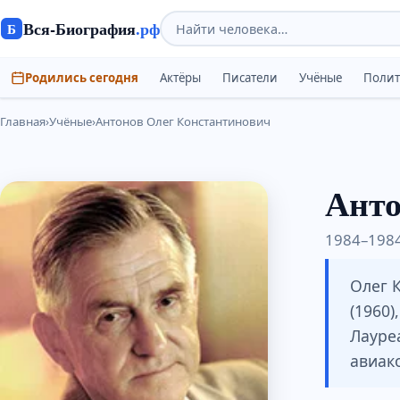
Вся-Биография
.рф
Б
Родились сегодня
Актёры
Писатели
Учёные
Поли
Главная
›
Учёные
›
Антонов Олег Константинович
Анто
1984–1984 
Олег 
(1960)
Лауре
авиак