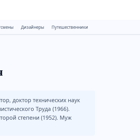
тсмены
Дизайнеры
Путешественники
Монархи
Психоло
ч
ор, доктор технических наук
истического Труда (1966).
торой степени (1952). Муж