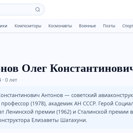
тики
Композиторы
Космонавты
Военные
Поэты
Спор
нов Олег Константинови
· 0 лет
Константинович Антонов — советский авиаконструкт
, профессор (1978), академик АН СССР. Герой Социал
ат Ленинской премии (1962) и Сталинской премии в
онструктора Елизаветы Шатахуни.