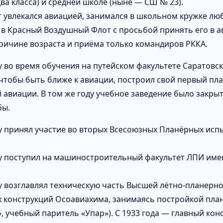
ва класса) и средней школе (ныне — СШ № 23).
т увлекался авиацией, занимался в школьном кружке люб
 в Красный Воздушный Флот с просьбой принять его в 
причине возраста и приёма только командиров РККА.
ду во время обучения на путейском факультете Саратовск
 чтобы быть ближе к авиации, построил свой первый пл
 авиации. В том же году учебное заведение было закры
бы.
ду принял участие во вторых Всесоюзных Планёрных испы
ду поступил на машиностроительный факультет ЛПИ имен
ду возглавлял техническую часть Высшей лётно-планер
 конструкций Осоавиахима, занимаясь постройкой планё
, учебный паритель «Упар»). С 1933 года — главный кон