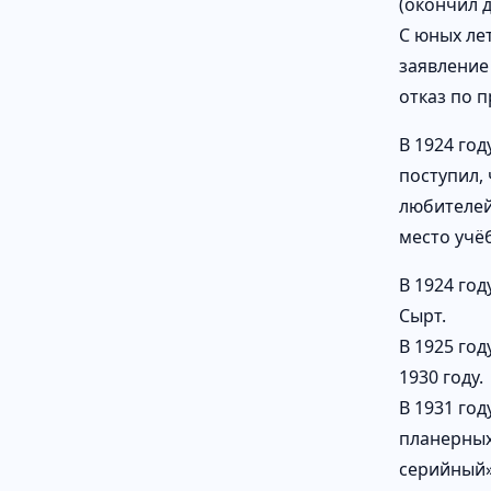
(окончил д
С юных ле
заявление
отказ по 
В 1924 го
поступил,
любителей
место учё
В 1924 го
Сырт.
В 1925 го
1930 году.
В 1931 го
планерных
серийный»