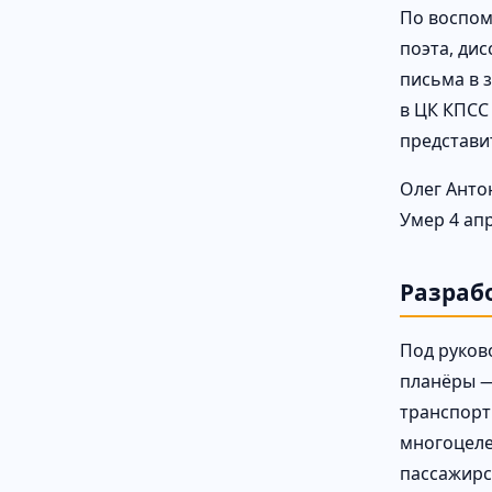
По воспом
поэта, дис
письма в 
в ЦК КПСС
представи
Олег Анто
Умер 4 ап
Разраб
Под руков
планёры — 
транспортн
многоцелев
пассажирс