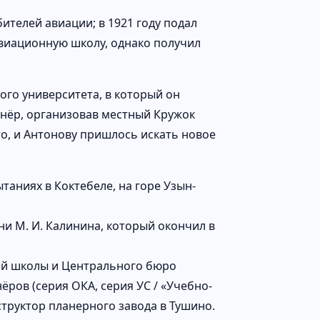
ителей авиации; в 1921 году подал
авиационную школу, однако получил
ого университета, в который он
анёр, организовав местный Кружок
то, и Антонову пришлось искать новое
таниях в Коктебеле, на горе Узын-
и М. И. Калинина, который окончил в
ной школы и Центрального бюро
ров (серия ОКА, серия УС / «Учебно-
структор планерного завода в Тушино.