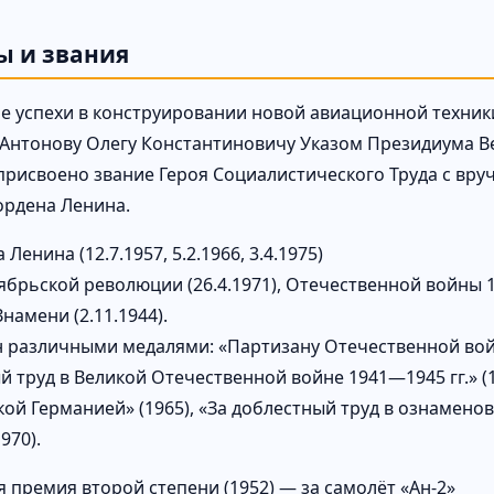
ы и звания
е успехи в конструировании новой авиационной техники 
Антонову Олегу Константиновичу Указом Президиума Ве
 присвоено звание Героя Социалистического Труда с вру
ордена Ленина.
 Ленина (12.7.1957, 5.2.1966, 3.4.1975)
брьской революции (26.4.1971), Отечественной войны 1-
намени (2.11.1944).
 различными медалями: «Партизану Отечественной войны
 труд в Великой Отечественной войне 1941—1945 гг.» (1
ой Германией» (1965), «За доблестный труд в ознаменов
970).
я премия второй степени (1952) — за самолёт «Ан-2»