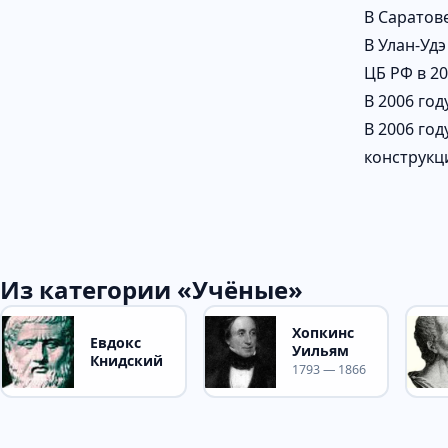
В Саратове
В Улан-Удэ
ЦБ РФ в 2
В 2006 го
В 2006 го
конструкц
Из категории «Учёные»
Хопкинс
Евдокс
Уильям
Книдский
1793 — 1866