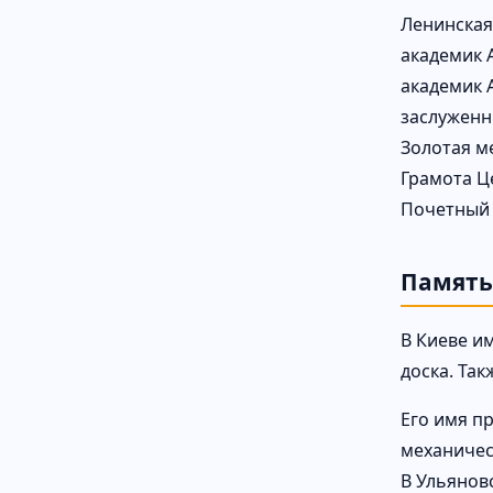
Ленинская 
академик А
академик А
заслуженн
Золотая ме
Грамота Ц
Почетный г
Память
В Киеве и
доска. Так
Его имя п
механичес
В Ульяновс