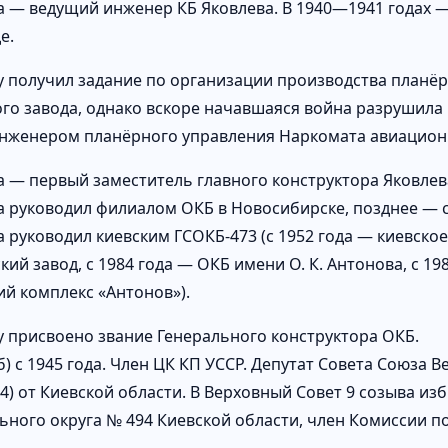
да — ведущий инженер КБ Яковлева. В 1940—1941 годах —
е.
ду получил задание по организации производства планёр
го завода, однако вскоре начавшаяся война разрушила
нженером планёрного управления Наркомата авиацио
да — первый заместитель главного конструктора Яковлев
да руководил филиалом ОКБ в Новосибирске, позднее — 
а руководил киевским ГСОКБ-473 (c 1952 года — киевское
кий завод, с 1984 года — ОКБ имени О. К. Антонова, с 1
ий комплекс «Антонов»).
ду присвоено звание Генерального конструктора ОКБ.
) с 1945 года. Член ЦК КП УССР. Депутат Совета Союза 
4) от Киевской области. В Верховный Совет 9 созыва из
ьного округа № 494 Киевской области, член Комиссии по