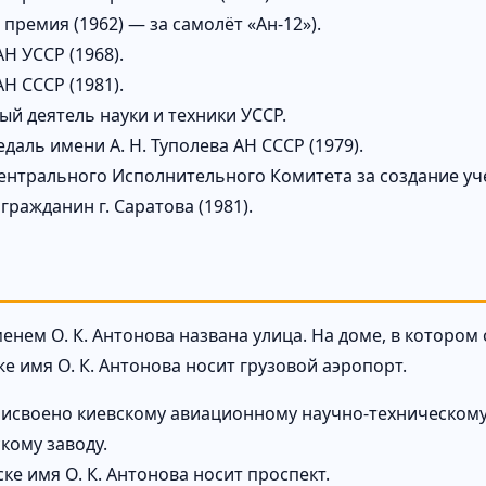
премия (1962) — за самолёт «Ан-12»).
Н УССР (1968).
Н СССР (1981).
ый деятель науки и техники УССР.
даль имени А. Н. Туполева АН СССР (1979).
ентрального Исполнительного Комитета за создание уче
ражданин г. Саратова (1981).
менем О. К. Антонова названа улица. На доме, в которо
же имя О. К. Антонова носит грузовой аэропорт.
рисвоено киевскому авиационному научно-техническом
кому заводу.
ке имя О. К. Антонова носит проспект.