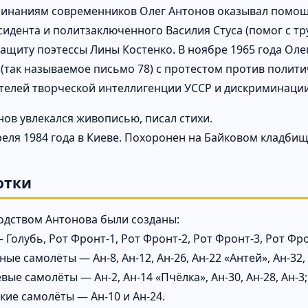
инаниям современников Олег Антонов оказывал помощ
сидента и политзаключенного Василия Стуса (помог с тр
защиту поэтессы Лины Костенко. В ноябре 1965 года Ол
 (так называемое письмо 78) с протестом против полит
телей творческой интеллигенции УССР и дискриминации
нов увлекался живописью, писал стихи.
реля 1984 года в Киеве. Похоронен на Байковом кладбищ
отки
одством Антонова были созданы:
Голубь, Рот Фронт-1, Рот Фронт-2, Рот Фронт-3, Рот Фронт
ые самолёты — Ан-8, Ан-12, Ан-26, Ан-22 «Антей», Ан-32, 
ые самолёты — Ан-2, Ан-14 «Пчёлка», Ан-30, Ан-28, Ан-3;
кие самолёты — Ан-10 и Ан-24.