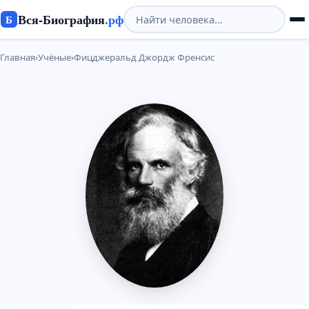
Вся-Биография
.рф
Б
Главная
›
Учёные
›
Фицджеральд Джордж Френсис