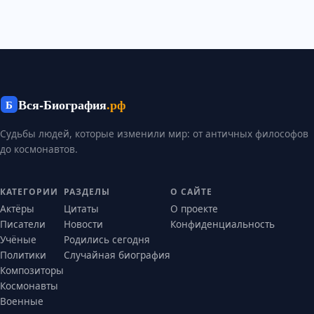
Вся-Биография
.рф
Б
Судьбы людей, которые изменили мир: от античных философов
до космонавтов.
КАТЕГОРИИ
РАЗДЕЛЫ
О САЙТЕ
Актёры
Цитаты
О проекте
Писатели
Новости
Конфиденциальность
Учёные
Родились сегодня
Политики
Случайная биография
Композиторы
Космонавты
Военные