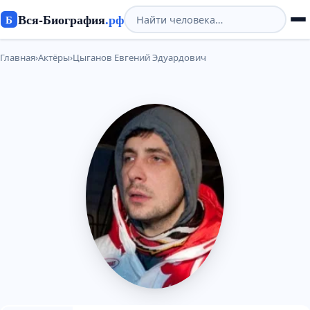
Вся-Биография
.рф
Б
Главная
›
Актёры
›
Цыганов Евгений Эдуардович