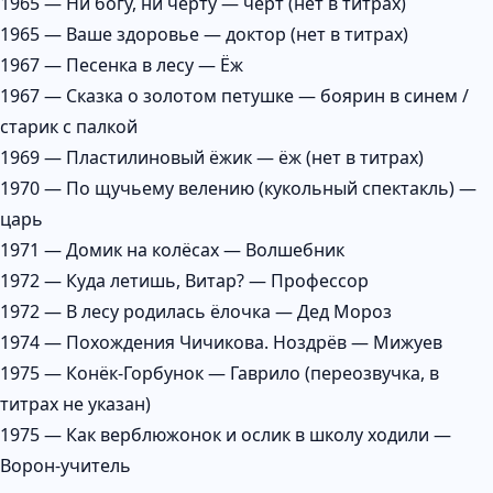
1965 — Ни богу, ни чёрту — чёрт (нет в титрах)
1965 — Ваше здоровье — доктор (нет в титрах)
1967 — Песенка в лесу — Ёж
1967 — Сказка о золотом петушке — боярин в синем /
старик с палкой
1969 — Пластилиновый ёжик — ёж (нет в титрах)
1970 — По щучьему велению (кукольный спектакль) —
царь
1971 — Домик на колёсах — Волшебник
1972 — Куда летишь, Витар? — Профессор
1972 — В лесу родилась ёлочка — Дед Мороз
1974 — Похождения Чичикова. Ноздрёв — Мижуев
1975 — Конёк-Горбунок — Гаврило (переозвучка, в
титрах не указан)
1975 — Как верблюжонок и ослик в школу ходили —
Ворон-учитель