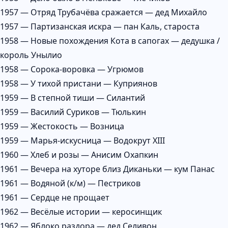
1957 — Отряд Трубачёва сражается — дед Михайло
1957 — Партизанская искра — пан Каль, староста
1958 — Новые похождения Кота в сапогах — дедушка /
король Унылио
1958 — Сорока-воровка — Угрюмов
1958 — У тихой пристани — Куприянов
1959 — В степной тиши — Силантий
1959 — Василий Суриков — Тюлькин
1959 — Жестокость — Возница
1959 — Марья-искусница — Водокрут XIII
1960 — Хлеб и розы — Анисим Охапкин
1961 — Вечера на хуторе близ Диканьки — кум Панас
1961 — Водяной (к/м) — Пестриков
1961 — Сердце не прощает
1962 — Весёлые истории — керосинщик
1962 — Яблоко раздора — дед Селивон