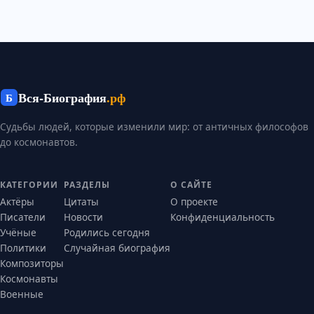
Вся-Биография
.рф
Б
Судьбы людей, которые изменили мир: от античных философов
до космонавтов.
КАТЕГОРИИ
РАЗДЕЛЫ
О САЙТЕ
Актёры
Цитаты
О проекте
Писатели
Новости
Конфиденциальность
Учёные
Родились сегодня
Политики
Случайная биография
Композиторы
Космонавты
Военные