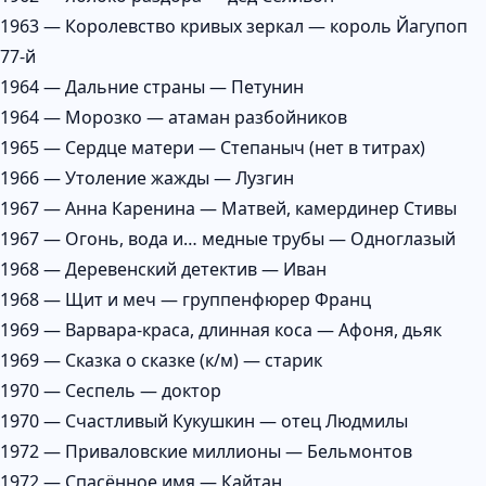
1963 — Королевство кривых зеркал — король Йагупоп
77-й
1964 — Дальние страны — Петунин
1964 — Морозко — атаман разбойников
1965 — Сердце матери — Степаныч (нет в титрах)
1966 — Утоление жажды — Лузгин
1967 — Анна Каренина — Матвей, камердинер Стивы
1967 — Огонь, вода и… медные трубы — Одноглазый
1968 — Деревенский детектив — Иван
1968 — Щит и меч — группенфюрер Франц
1969 — Варвара-краса, длинная коса — Афоня, дьяк
1969 — Сказка о сказке (к/м) — старик
1970 — Сеспель — доктор
1970 — Счастливый Кукушкин — отец Людмилы
1972 — Приваловские миллионы — Бельмонтов
1972 — Спасённое имя — Кайтан