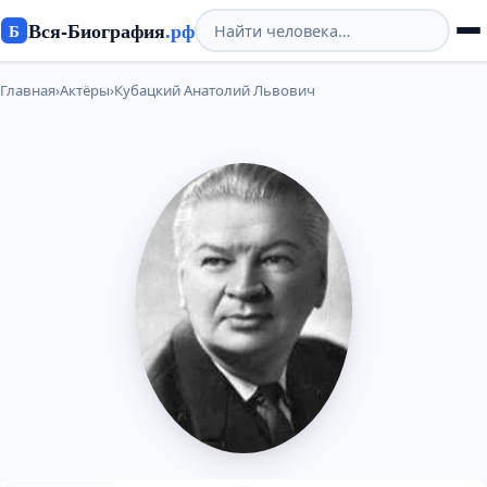
Вся-Биография
.рф
Б
Главная
›
Актёры
›
Кубацкий Анатолий Львович