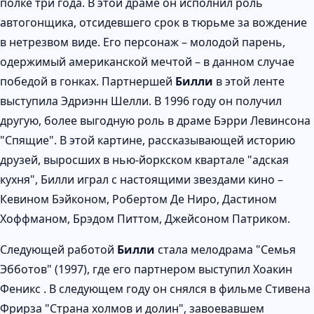
полке три года. В этой драме он исполнил роль
автогонщика, отсидевшего срок в тюрьме за вождение
в нетрезвом виде. Его персонаж – молодой парень,
одержимый американской мечтой – в данном случае
победой в гонках. Партнершей
Билли
в этой ленте
выступила Эдриэнн Шелли. В 1996 году он получил
другую, более выгодную роль в драме Бэрри Левинсона
"Спящие". В этой картине, рассказывающей историю
друзей, выросших в нью-йоркском квартале "адская
кухня", Билли играл с настоящими звездами кино –
Кевином Бэйконом, Робертом Де Ниро, Дастином
Хоффманом, Брэдом Питтом, Джейсоном Патриком.
Следующей работой
Билли
стала мелодрама "Семья
Эбботов" (1997), где его партнером выступил Хоакин
Феникс . В следующем году он снялся в фильме Стивена
Фрирза "Страна холмов и долин", завоевавшем