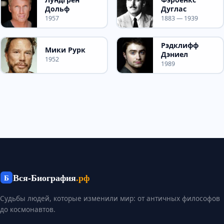
Дольф
Дуглас
1957
1883 — 1939
Рэдклифф
Мики Рурк
Дэниел
1952
1989
Вся-Биография
.рф
Б
Судьбы людей, которые изменили мир: от античных философов
до космонавтов.