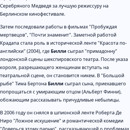
Серебряного Медведя за лучшую режиссуру на
Берлинском кинофестивале.
Затем последовали работы в фильмах "Пробуждая
мертвецов", "Почти знаменит". Заметной работой
Крадапа стала роль в исторической ленте "Красота по-
английски" (2004), где
Билли
сыграл "примадонну"
лондонской сцены шекспировского театра. После указа
короля, разрешающего женщинам вступать на
театральной сцене, он становится никем. В "Большой
рыбе" Тима Бертона
Билли
сыграл сына, приехавшего
попрощаться с умирающим отцом (Альберт Финни),
обожающим рассказывать причудливые небылицы.
В 2006 году он снялся в шпионской ленте Роберта Де
Ниро "Ложное искушение" и романтической комедии
"Доверься этому парню", рассказывающей о проблемах