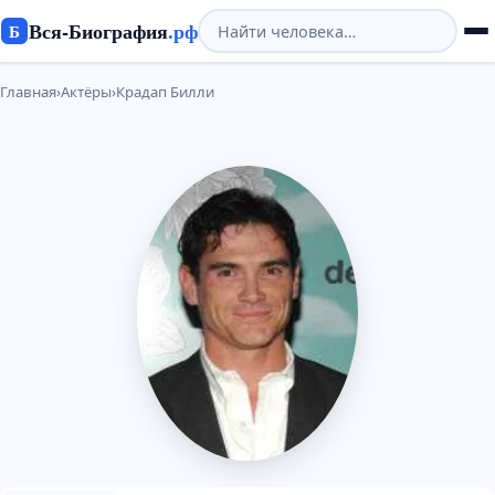
Вся-Биография
.рф
Б
Главная
›
Актёры
›
Крадап Билли