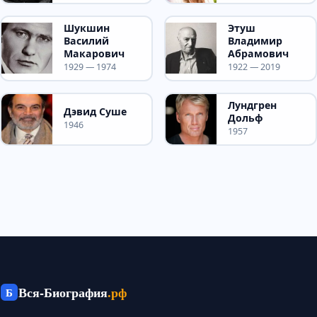
Шукшин
Этуш
Василий
Владимир
Макарович
Абрамович
1929 — 1974
1922 — 2019
Лундгрен
Дэвид Суше
Дольф
1946
1957
Вся-Биография
.рф
Б