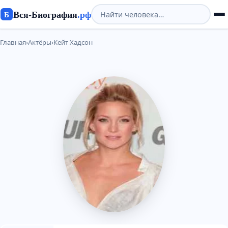
Вся-Биография
.рф
Б
Главная
›
Актёры
›
Кейт Хадсон